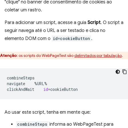
"clique" no banner de consentimento de cookies ao
coletar um rastro.
Para adicionar um script, acesse a guia
Script
. O script a
seguir navega até o URL a ser testado e clica no
elemento DOM com o
id=cookieButton
.
Atenção
:
os scripts do WebPageTest são
delimitados por tabulação
.
combineSteps

navigate
%URL%

clickAndWait
id
=
Ao usar este script, tenha em mente que:
combineSteps
informa ao WebPageTest para