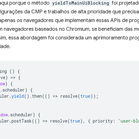
 aqui porque o método
yieldToMainUiBlocking
foi projeta
igurações da CMP e trabalhos de alta prioridade que precis
apenas os navegadores que implementam essas APIs de pro
em navegadores baseados no Chromium, se beneficiam das me
im, essa abordagem foi considerada um aprimoramento progr
dade.
ing
()
{
lve
)
=
>
{
ow
)
{
.
scheduler
)
{
uler
.
yield
().
then
(()
=
>
resolve
(
true
));
ndow
.
scheduler
)
{
uler
.
postTask
(()
=
>
resolve
(
true
),
{
priority
:
'user-bl