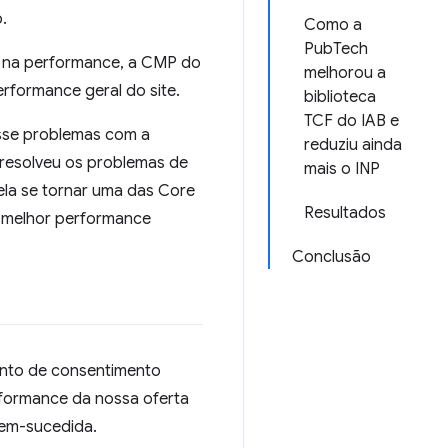
.
Como a
PubTech
al na performance, a CMP do
melhorou a
rformance geral do site.
biblioteca
TCF do IAB e
sse problemas com a
reduziu ainda
resolveu os problemas de
mais o INP
la se tornar uma das Core
Resultados
 melhor performance
Conclusão
ento de consentimento
rformance da nossa oferta
bem-sucedida.