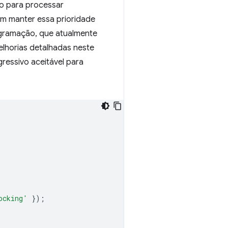
do para processar
am manter essa prioridade
gramação, que atualmente
lhorias detalhadas neste
essivo aceitável para
ocking'
});