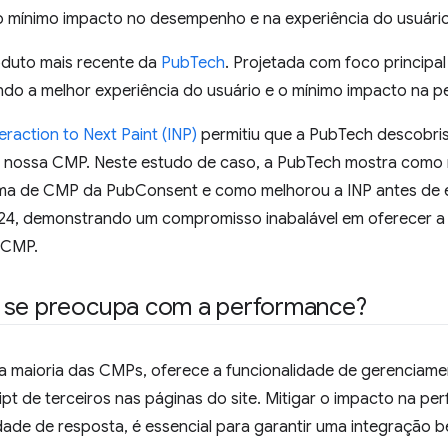
o mínimo impacto no desempenho e na experiência do usuário
oduto mais recente da
PubTech
. Projetada com foco princip
ndo a melhor experiência do usuário e o mínimo impacto na pe
teraction to Next Paint (INP)
permitiu que a PubTech descobri
 nossa CMP. Neste estudo de caso, a PubTech mostra como 
rma de CMP da PubConsent e como melhorou a INP antes de e
24, demonstrando um compromisso inabalável em oferecer a
 CMP.
 se preocupa com a performance?
maioria das CMPs, oferece a funcionalidade de gerenciam
t de terceiros nas páginas do site. Mitigar o impacto na pe
dade de resposta, é essencial para garantir uma integração 