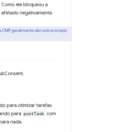
a. Como ele bloqueou a
i afetado negativamente.
 da CMP geralmente são outros scripts
PubConsent.
do para otimizar tarefas
tando para
postTask
com
 para nada.