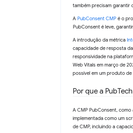
também precisam garantir 
A
PubConsent CMP
é o pr
PubConsent é leve, garanti
A introdução da métrica
In
capacidade de resposta da
responsividade na platafo
Web Vitals em março de 20
possível em um produto de
Por que a Pub
Tech
A CMP PubConsent, como a 
implementada como um scrip
de CMP, incluindo a capaci