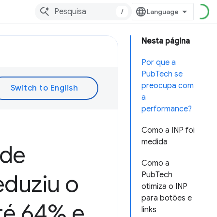
/
Nesta página
Por que a
PubTech se
preocupa com
a
performance?
Como a INP foi
medida
 de
Como a
eduziu o
PubTech
otimiza o INP
para botões e
até 64% e
links