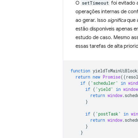
O
setTimeout
foi evitado
operações internas de conf
ao gerar. Isso
significa
que 
estão disponíveis apenas 
estudo de caso. Mesmo ass
essas tarefas de alta priori
function
yieldToMainUiBlock
return
new
Promise
((
reso
if
(
'scheduler'
in
wind
if
(
'yield'
in
window
return
window
.
sched
}
if
(
'postTask'
in
wi
return
window
.
sched
}
}