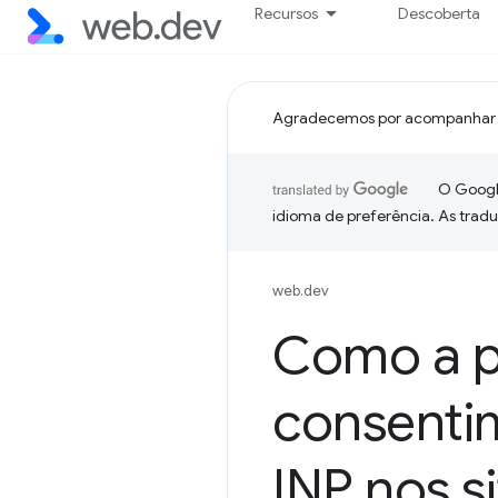
Recursos
Descoberta
Agradecemos por acompanhar 
O Google
idioma de preferência. As trad
web.dev
Como a p
consenti
INP nos s