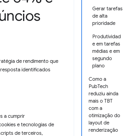
Gerar tarefas
núncios
de alta
prioridade
Produtividad
e em tarefas
médias e em
segundo
ratégia de rendimento que
plano
resposta identificados
Como a
PubTech
reduziu ainda
mais o TBT
com a
otimização do
s a cumprir
layout de
ookies e tecnologias de
renderização
ripts de terceiros,