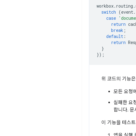
workbox
.
routing
.
switch
(
event
.
case
'docum
return
cac
break
;
default
:
return
Res
}
});
위 코드의 기능은
모든 요청
실패한 요
합니다. 문
이 기능을 테스트
앱을 실행 