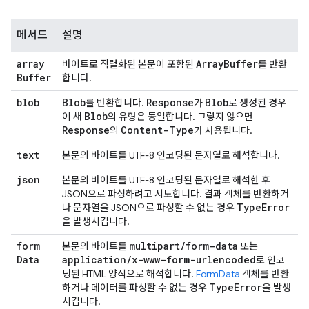
메서드
설명
array
Array
Buffer
바이트로 직렬화된 본문이 포함된
를 반환
Buffer
합니다.
blob
Blob
Response
Blob
를 반환합니다.
가
로 생성된 경우
Blob
이 새
의 유형은 동일합니다. 그렇지 않으면
Response
Content-Type
의
가 사용됩니다.
text
본문의 바이트를 UTF-8 인코딩된 문자열로 해석합니다.
json
본문의 바이트를 UTF-8 인코딩된 문자열로 해석한 후
JSON으로 파싱하려고 시도합니다. 결과 객체를 반환하거
Type
Error
나 문자열을 JSON으로 파싱할 수 없는 경우
을 발생시킵니다.
form
multipart
/
form-data
본문의 바이트를
또는
Data
application
/
x-www-form-urlencoded
로 인코
딩된 HTML 양식으로 해석합니다.
FormData
객체를 반환
Type
Error
하거나 데이터를 파싱할 수 없는 경우
을 발생
시킵니다.