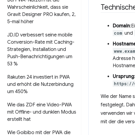
Bei PWA-Nutzern ist die
Technische
Wahrscheinlichkeit
,
dass sie
Gravit Designer PRO kaufen
,
2
,
5-mal höher
Domain
:E
com
und
JD
.
ID verbessert seine mobile
Conversion-Rate mit Caching-
Hostnam
Strategien
,
Installation und
www.exa
Push-Benachrichtigungen um
Adresse h
53 %
Hostname 
Ursprung
Rakuten 24 investiert in PWA
https://
und erhöht die Nutzerbindung
um 450%
Wie der Name s
festgelegt. Dah
Wie das ZDF eine Video-PWA
mit Offline- und dunklen Modus
verwenden wir 
erstellt hat
mit der die ver
Wie Goibibo mit der PWA die