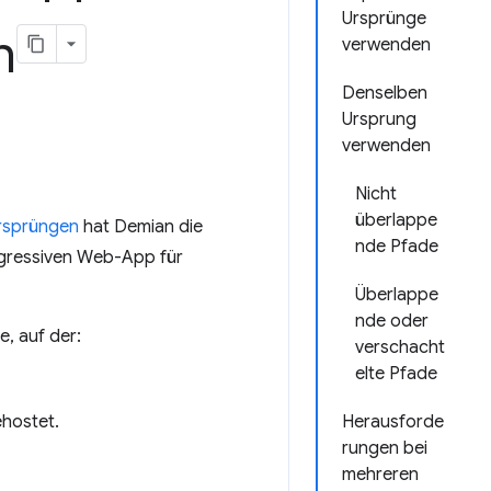
Ursprünge
n
verwenden
Denselben
Ursprung
verwenden
Nicht
überlappe
rsprüngen
hat Demian die
nde Pfade
ogressiven Web-App für
Überlappe
nde oder
e, auf der:
verschacht
elte Pfade
hostet.
Herausforde
rungen bei
mehreren