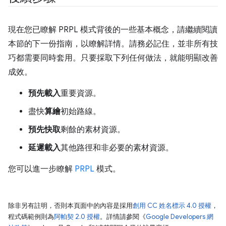
現在您已瞭解 PRPL 模式背後的一些基本概念，請繼續閱讀
本節的下一份指南，以瞭解詳情。請務必記住，並非所有技
巧都需要同時套用。只要採取下列任何做法，就能明顯改善
成效。
預先載入
重要資源。
盡快
算繪
初始路線。
預先快取
剩餘的素材資源。
延遲載入
其他路徑和非必要的素材資源。
您可以進一步瞭解
PRPL
模式。
除非另有註明，否則本頁面中的內容是採用
創用 CC 姓名標示 4.0 授權
，
程式碼範例則為
阿帕契 2.0 授權
。詳情請參閱《
Google Developers 網