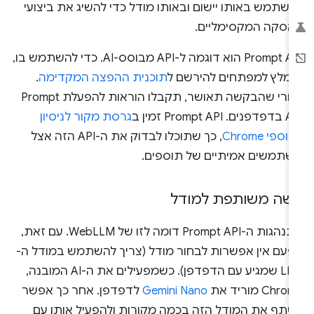
שתמש באותו יישום ובאותו מודל כדי להשיג את ביצועי
הסקה המקסימליים.
‫Prompt API הוא דוגמה ל-API מבוסס-AI. כדי להשתמש בו,
ומלץ למפתחים להירשם ל
תוכנית ההפצה המקדימה
.
אחרי שהבקשה תאושר, תקבלו הוראות להפעלת Prompt
ים. Prompt API זמין ב
גרסת מקור לניסיון
וספי Chrome
, כך שתוכלו לבדוק את ה-API הזה אצל
שתמשים אמיתיים של תוספים.
ישה משותפת למודל
התנהגות ה-Prompt API דומה לזו של WebLLM. עם זאת,
פעם אין אפשרות לבחור מודל (צריך להשתמש במודל ה-
LLM שמגיע עם הדפדפן). כשמפעילים את ה-AI המובנה,
Chr מוריד את
Gemini Nano
לדפדפן. אחר כך אפשר
שתף את המודל הזה בכמה מקורות ולהפעיל אותו עם