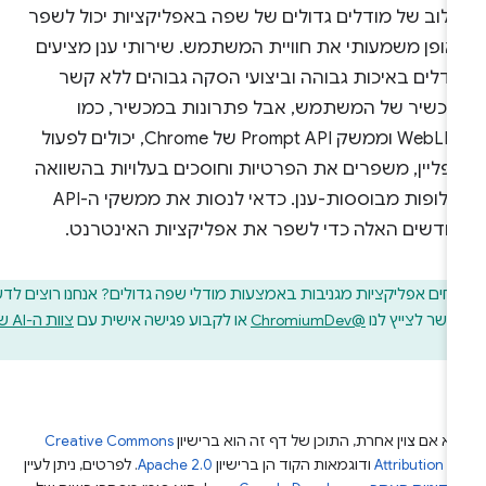
ילוב של מודלים גדולים של שפה באפליקציות יכול לשפר
אופן משמעותי את חוויית המשתמש. שירותי ענן מציעים
ודלים באיכות גבוהה וביצועי הסקה גבוהים ללא קשר
מכשיר של המשתמש, אבל פתרונות במכשיר, כמו
WebLLM וממשק Prompt API של Chrome, יכולים לפעול
ופליין, משפרים את הפרטיות וחוסכים בעלויות בהשוואה
לחלופות מבוססות-ענן. כדאי לנסות את ממשקי ה-API
חדשים האלה כדי לשפר את אפליקציות האינטרנט.
ים אפליקציות מגניבות באמצעות מודלי שפה גדולים? אנחנו רוצים לדעת
פשר לצייץ לנו
@ChromiumDev
או לקבוע פגישה אישית עם
צוות ה-AI של
.
W
א אם צוין אחרת, התוכן של דף זה הוא ברישיון
Creative Commons
Attribution 4
ודוגמאות הקוד הן ברישיון
Apache 2.0
. לפרטים, ניתן לעיין