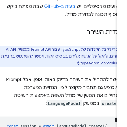
צועים מקסימליים. יש
בעיה ב-GitHub
שבה מפתח ביקש
הוסיף תכונה לבחירת מודל.
גדרת השיחה
כדי לקבל הקלדות של TypeScript עבור Prompt API וממשקי AI API
אחרים, ולהקל על הגישה אליהם בבסיס הקוד, אפשר להשתמש בחבילת
.
‎@types/dom-chromium
אפשר להתחיל את השיחה בדיוק באותו אופן, אבל Prompt
API מציע גם תחביר מקוצר לציון הנחיית המערכת.
תחילים את הסשן של מודל השפה באמצעות השיטה
create(
בממשק
LanguageModel
:
const
session
=
await
LanguageModel
.
create
({