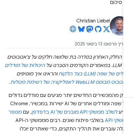
סיכום
Christian Liebel
יך פרסום: 13 בינואר 2025
הו החלק האחרון בסדרה בת שלושה חלקים על צ'אטבוטים
מרים הקודמים הסברנו על
היכולות של מודלים
ולים של שפה (LLM) בצד הלקוח
והראינו איך מוסיפים
בוט מבוסס WebLLM לאפליקציה של רשימת מטלות
.
לק מהמכשירים החדשים יותר מגיעים עם מודלים גדולים
של שפה ומודלים אחרים של AI ישירות במכשיר. ‫Chrome
ציע
לשלב ממשקי API מובנים של AI בדפדפן
, עם
מספר
שקי API
בשלבי פיתוח שונים. רבים מממשקי ה-API
אלה עוברים את תהליך התקנים, כדי שאתרים יוכלו