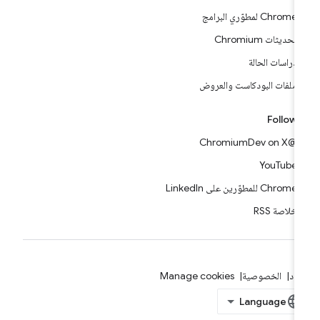
Chrome لمطوّري البرامج
تحديثات Chromium
دراسات الحالة
ملفات البودكاست والعروض
Follow
@ChromiumDev on X
YouTube
Chrome للمطوّرين على LinkedIn
خلاصة RSS
بنود
الخصوصية
Manage cookies