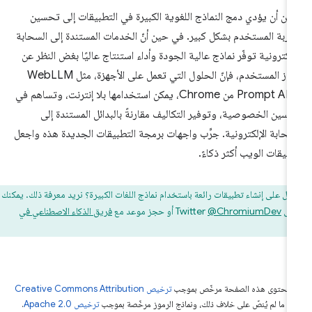
كن أن يؤدي دمج النماذج اللغوية الكبيرة في التطبيقات إلى تحسين
ربة المستخدم بشكل كبير. في حين أنّ الخدمات المستندة إلى السحابة
إلكترونية توفّر نماذج عالية الجودة وأداء استنتاج عاليًا بغض النظر عن
جهاز المستخدم، فإنّ الحلول التي تعمل على الأجهزة، مثل WebLLM
وPrompt API من Chrome، يمكن استخدامها بلا إنترنت، وتساهم في
سين الخصوصية، وتوفير التكاليف مقارنةً بالبدائل المستندة إلى
سحابة الإلكترونية. جرِّب واجهات برمجة التطبيقات الجديدة هذه واجعل
بيقات الويب أكثر ذكاءً.
مل على إنشاء تطبيقات رائعة باستخدام نماذج اللغات الكبيرة؟ نريد معرفة ذلك. يمكنك
Twitt
‎@ChromiumDev
أو حجز موعد مع
فريق الذكاء الاصطناعي في
.
W
ّ محتوى هذه الصفحة مرخّص بموجب
ترخيص Creative Commons Attribution
4‏
ما لم يُنصّ على خلاف ذلك، ونماذج الرموز مرخّصة بموجب
ترخيص Apache 2.0‏
.