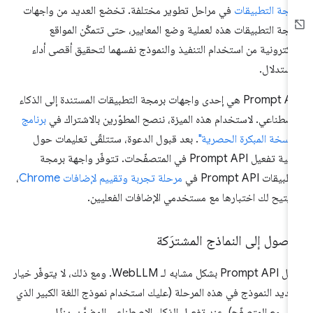
مجة التطبيقات
في مراحل تطوير مختلفة. تخضع العديد من واجهات
مجة التطبيقات هذه لعملية وضع المعايير، حتى تتمكّن المواقع
إلكترونية من استخدام التنفيذ والنموذج نفسهما لتحقيق أقصى أداء
استدلال.
‫Prompt API هي إحدى واجهات برمجة التطبيقات المستندة إلى الذكاء
اصطناعي. لاستخدام هذه الميزة، ننصح المطوّرين بالاشتراك في
برنامج
لنسخة المبكرة الحصرية"
. بعد قبول الدعوة، ستتلقّى تعليمات حول
كيفية تفعيل Prompt API في المتصفّحات. تتوفّر واجهة برمجة
بيقات Prompt API في
مرحلة تجربة وتقييم لإضافات Chrome
،
 يتيح لك اختبارها مع مستخدمي الإضافات الفعليين.
وصول إلى النماذج المشترَكة
تعمل Prompt API بشكل مشابه لـ WebLLM. ومع ذلك، لا يتوفّر خيار
ديد النموذج في هذه المرحلة (عليك استخدام نموذج اللغة الكبير الذي
تي مع المتصفّح). عند تفعيل الذكاء الاصطناعي المضمَّن، ينزّل