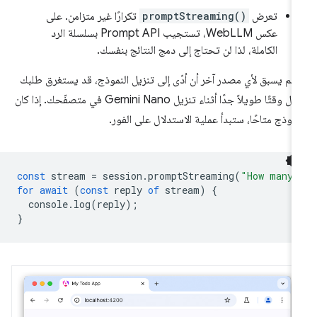
تعرض
promptStreaming()
تكرارًا غير متزامن. على
عكس WebLLM، تستجيب Prompt API بسلسلة الرد
الكاملة، لذا لن تحتاج إلى دمج النتائج بنفسك.
ا لم يسبق لأي مصدر آخر أن أدّى إلى تنزيل النموذج، قد يستغرق طلبك
الأول وقتًا طويلاً جدًا أثناء تنزيل Gemini Nano في متصفّحك. إذا كان
نموذج متاحًا، ستبدأ عملية الاستدلال على الفور.
const
stream
=
session
.
promptStreaming
(
"How many 
for
await
(
const
reply
of
stream
)
{
console
.
log
(
reply
);
}