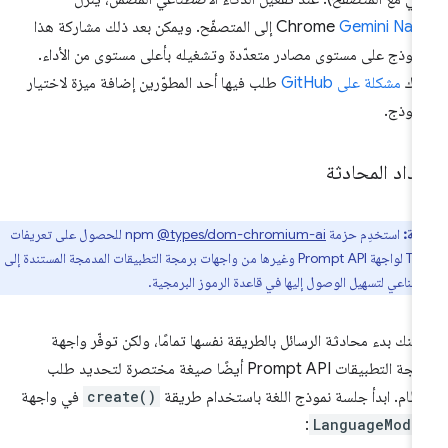
Gemini Nan
Chrome
إلى المتصفّح. ويمكن بعد ذلك مشاركة هذا
نموذج على مستوى مصادر متعدّدة وتشغيله بأعلى مستوى من الأداء.
اك
مشكلة على GitHub
طلب فيها أحد المطوّرين إضافة ميزة لاختيار
نموذج.
داد المحادثة
ظة:
استخدِم حزمة npm
‎@types/dom-chromium-ai
للحصول على تعريفات
TypeScript لواجهة Prompt API وغيرها من واجهات برمجة التطبيقات المدمجة المستندة إلى
صطناعي لتسهيل الوصول إليها في قاعدة الرموز البرمجية.
كنك بدء محادثة الرسائل بالطريقة نفسها تمامًا، ولكن توفّر واجهة
برمجة التطبيقات Prompt API أيضًا صيغة مختصرة لتحديد طلب
نظام. ابدأ جلسة نموذج اللغة باستخدام طريقة
create()
في واجهة
:
LanguageMode