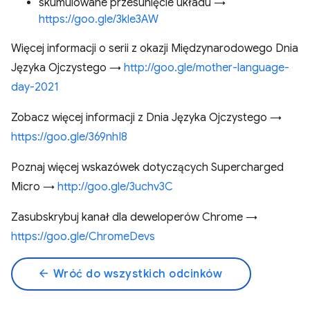
skumulowane przesunięcie układu →
https://goo.gle/3kle3AW
Więcej informacji o serii z okazji Międzynarodowego Dnia
Języka Ojczystego →
http://goo.gle/mother-language-
day-2021
Zobacz więcej informacji z Dnia Języka Ojczystego →
https://goo.gle/369nhI8
Poznaj więcej wskazówek dotyczących Supercharged
Micro →
http://goo.gle/3uchv3C
Zasubskrybuj kanał dla deweloperów Chrome →
https://goo.gle/ChromeDevs
arrow_back
Wróć do wszystkich odcinków