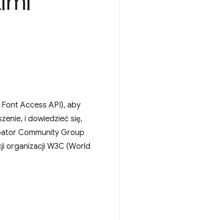
imi
l Font Access API), aby
enie, i dowiedzieć się,
ubator Community Group
i organizacji W3C (World