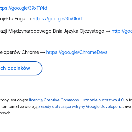
ttps://goo.gle/39xTY4d
rojektu Fugu →
https://goo.gle/3fv0kVT
z okazji Międzynarodowego Dnia Języka Ojczystego →
http://g
eweloperów Chrome →
https://goo.gle/ChromeDevs
ich odcinków
strony jest objęta
licencją Creative Commons – uznanie autorstwa 4.0
, a 
a ten temat zawierają
zasady dotyczące witryny Google Developers
. Jav
zonych.