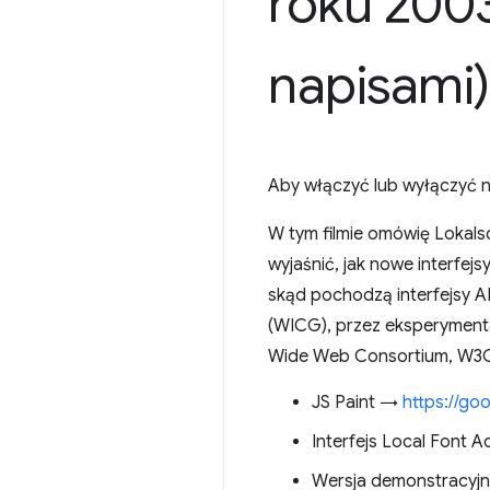
roku 2003
napisami)
Aby włączyć lub wyłączyć nap
W tym filmie omówię Lokalsc
wyjaśnić, jak nowe interfej
skąd pochodzą interfejsy 
(WICG), przez eksperymenta
Wide Web Consortium, W3C
JS Paint →
https://go
Interfejs Local Font 
Wersja demonstracyjn