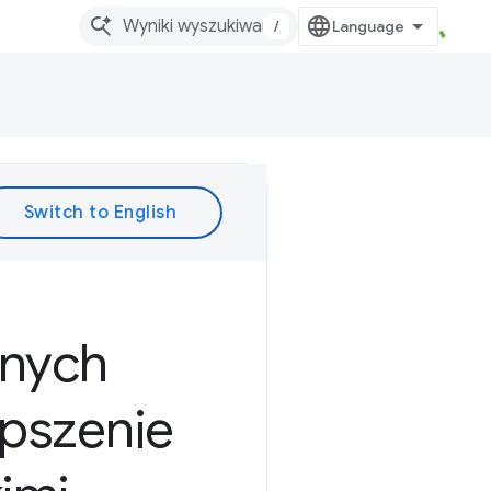
/
snych
epszenie