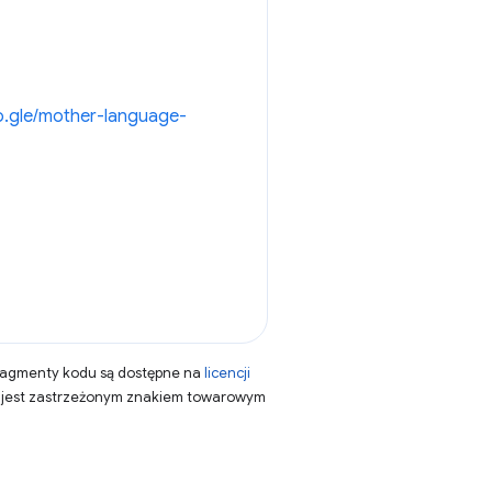
oo.gle/mother-language-
fragmenty kodu są dostępne na
licencji
a jest zastrzeżonym znakiem towarowym