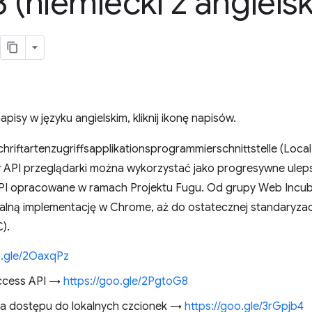
 (niemiecki z angielsk
isy w języku angielskim, kliknij ikonę napisów.
hriftartenzugriffsapplikationsprogrammierschnittstelle (Loca
sy API przeglądarki można wykorzystać jako progresywne ulepsz
API opracowane w ramach Projektu Fugu. Od grupy Web Inc
lną implementację w Chrome, aż do ostatecznej standaryzacj
).
o.gle/2OaxqPz
Access API →
https://goo.gle/2PgtoG8
a dostępu do lokalnych czcionek →
https://goo.gle/3rGpjb4