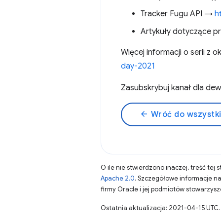
Tracker Fugu API →
h
Artykuły dotyczące p
Więcej informacji o serii 
day-2021
Zasubskrybuj kanał dla d
arrow_back
Wróć do wszystk
O ile nie stwierdzono inaczej, treść tej 
Apache 2.0
. Szczegółowe informacje n
firmy Oracle i jej podmiotów stowarzys
Ostatnia aktualizacja: 2021-04-15 UTC.