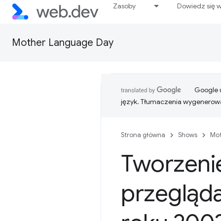
Zasoby
Dowiedz się w
Mother Language Day
Google u
język. Tłumaczenia wygenerowa
Strona główna
Shows
Mot
Tworzeni
przegląda