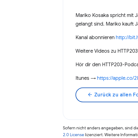
Mariko Kosaka spricht mit 
gelangt sind. Mariko kauft 
Kanal abonnieren
http://bi
Weitere Videos zu HTTP20
Hör dir den HTTP203-Podcas
Itunes →
https://apple.co/
arrow_back
Zurück zu allen F
Sofern nicht anders angegeben, sind die
2.0 License
lizenziert. Weitere Informat