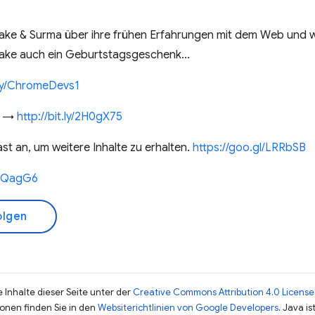
Jake & Surma über ihre frühen Erfahrungen mit dem Web und 
Jake auch ein Geburtstagsgeschenk...
t.ly/ChromeDevs1
3 →
http://bit.ly/2H0gX75
t an, um weitere Inhalte zu erhalten.
https://goo.gl/LRRbSB
2IQagG6
olgen
 Inhalte dieser Seite unter der
Creative Commons Attribution 4.0 License
ionen finden Sie in den
Websiterichtlinien von Google Developers
. Java i