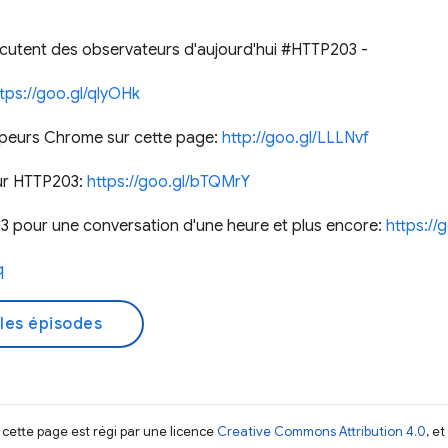
scutent des observateurs d'aujourd'hui #HTTP203 -
tps://goo.gl/qlyOHk
peurs Chrome sur cette page:
http://goo.gl/LLLNvf
sur HTTP203:
https://goo.gl/bTQMrY
 pour une conversation d'une heure et plus encore:
https://
q
les épisodes
 cette page est régi par une licence
Creative Commons Attribution 4.0
, e