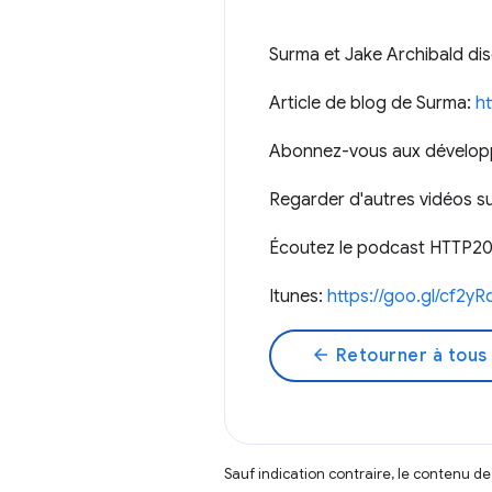
Surma et Jake Archibald di
Article de blog de Surma:
ht
Abonnez-vous aux dévelop
Regarder d'autres vidéos 
Écoutez le podcast HTTP203
Itunes:
https://goo.gl/cf2yR
arrow_back
Retourner à tous 
Sauf indication contraire, le contenu de