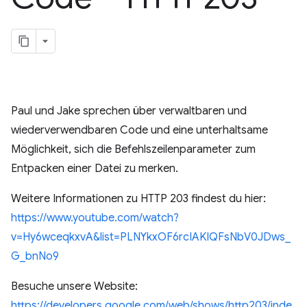
Paul und Jake sprechen über verwaltbaren und
wiederverwendbaren Code und eine unterhaltsame
Möglichkeit, sich die Befehlszeilenparameter zum
Entpacken einer Datei zu merken.
Weitere Informationen zu HTTP 203 findest du hier:
https://www.youtube.com/watch?
v=Hy6wceqkxvA&list=PLNYkxOF6rcIAKIQFsNbV0JDws_
G_bnNo9
Besuche unsere Website:
https://developers.google.com/web/shows/http203/inde