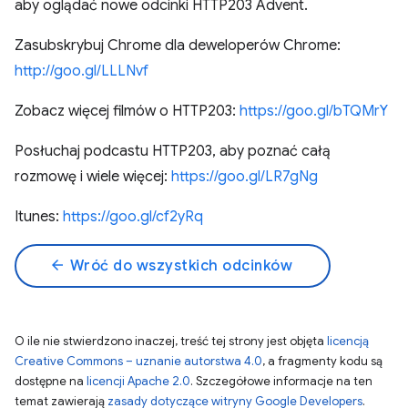
aby oglądać nowe odcinki HTTP203 Advent.
Zasubskrybuj Chrome dla deweloperów Chrome:
http://goo.gl/LLLNvf
Zobacz więcej filmów o HTTP203:
https://goo.gl/bTQMrY
Posłuchaj podcastu HTTP203, aby poznać całą
rozmowę i wiele więcej:
https://goo.gl/LR7gNg
Itunes:
https://goo.gl/cf2yRq
arrow_back
Wróć do wszystkich odcinków
O ile nie stwierdzono inaczej, treść tej strony jest objęta
licencją
Creative Commons – uznanie autorstwa 4.0
, a fragmenty kodu są
dostępne na
licencji Apache 2.0
. Szczegółowe informacje na ten
temat zawierają
zasady dotyczące witryny Google Developers
.