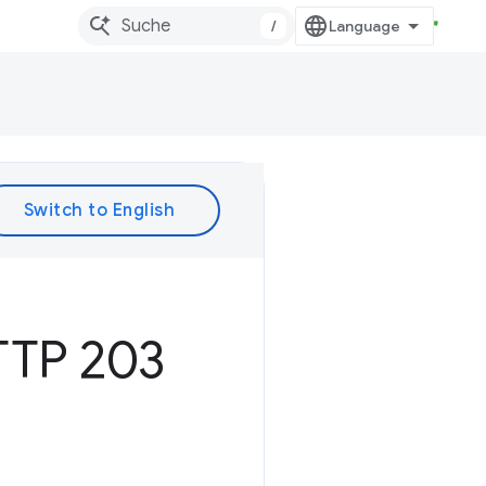
/
TTP 203