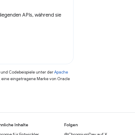
liegenden APIs, während sie
und Codebeispiele unter der
Apache
st eine eingetragene Marke von Oracle
hnliche Inhalte
Folgen
hrome für Entwickler
@ChromiumDev auf X