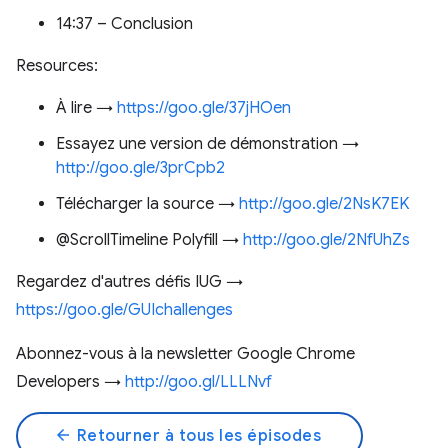
14:37 – Conclusion
Resources:
À lire →
https://goo.gle/37jHOen
Essayez une version de démonstration →
http://goo.gle/3prCpb2
Télécharger la source →
http://goo.gle/2NsK7EK
@ScrollTimeline Polyfill →
http://goo.gle/2NfUhZs
Regardez d'autres défis IUG →
https://goo.gle/GUIchallenges
Abonnez-vous à la newsletter Google Chrome
Developers →
http://goo.gl/LLLNvf
arrow_back
Retourner à tous les épisodes