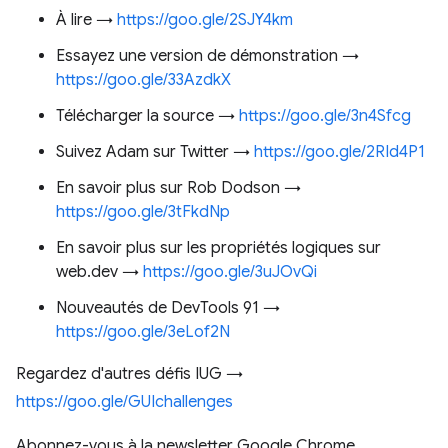
À lire →
https://goo.gle/2SJY4km
Essayez une version de démonstration →
https://goo.gle/33AzdkX
Télécharger la source →
https://goo.gle/3n4Sfcg
Suivez Adam sur Twitter →
https://goo.gle/2RId4P1
En savoir plus sur Rob Dodson →
https://goo.gle/3tFkdNp
En savoir plus sur les propriétés logiques sur
web.dev →
https://goo.gle/3uJOvQi
Nouveautés de DevTools 91 →
https://goo.gle/3eLof2N
Regardez d'autres défis IUG →
https://goo.gle/GUIchallenges
Abonnez-vous à la newsletter Google Chrome