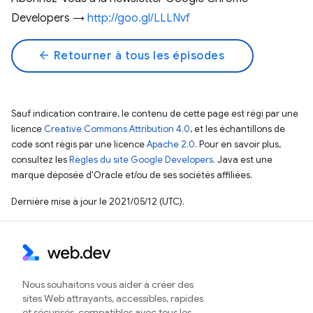
Developers →
http://goo.gl/LLLNvf
arrow_back
Retourner à tous les épisodes
Sauf indication contraire, le contenu de cette page est régi par une
licence
Creative Commons Attribution 4.0
, et les échantillons de
code sont régis par une licence
Apache 2.0
. Pour en savoir plus,
consultez les
Règles du site Google Developers
. Java est une
marque déposée d'Oracle et/ou de ses sociétés affiliées.
Dernière mise à jour le 2021/05/12 (UTC).
Nous souhaitons vous aider à créer des
sites Web attrayants, accessibles, rapides
et sécurisés, compatibles avec tous les