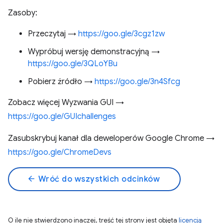
Zasoby:
Przeczytaj →
https://goo.gle/3cgz1zw
Wypróbuj wersję demonstracyjną →
https://goo.gle/3QLoYBu
Pobierz źródło →
https://goo.gle/3n4Sfcg
Zobacz więcej Wyzwania GUI →
https://goo.gle/GUIchallenges
Zasubskrybuj kanał dla deweloperów Google Chrome →
https://goo.gle/ChromeDevs
arrow_back
Wróć do wszystkich odcinków
O ile nie stwierdzono inaczej, treść tej strony jest objęta
licencją