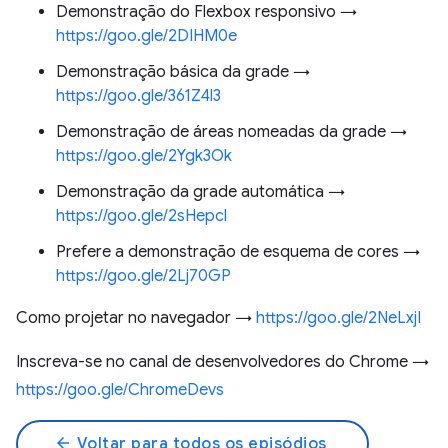
Demonstração do Flexbox responsivo →
https://goo.gle/2DIHM0e
Demonstração básica da grade →
https://goo.gle/361Z4l3
Demonstração de áreas nomeadas da grade →
https://goo.gle/2Ygk3Ok
Demonstração da grade automática →
https://goo.gle/2sHepcl
Prefere a demonstração de esquema de cores →
https://goo.gle/2Lj70GP
Como projetar no navegador →
https://goo.gle/2NeLxjI
Inscreva-se no canal de desenvolvedores do Chrome →
https://goo.gle/ChromeDevs
arrow_back
Voltar para todos os episódios