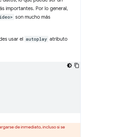
 datos, lo que puede ser un
ás importantes. Por lo general,
ideo>
son mucho más
des usar el
autoplay
atributo
garse de inmediato, incluso si se