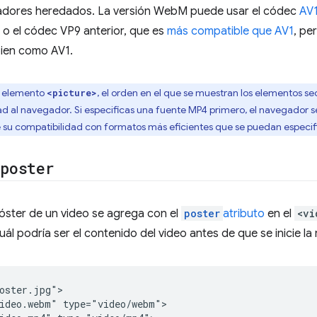
adores heredados. La versión WebM puede usar el códec
AV
, o el códec VP9 anterior, que es
más compatible que AV1
, pe
ien como AV1.
l elemento
, el orden en el que se muestran los elementos s
<picture>
dad al navegador. Si especificas una fuente MP4 primero, el navegador 
u compatibilidad con formatos más eficientes que se puedan especifi
o
poster
óster de un video se agrega con el
poster
atributo
en el
<vi
cuál podría ser el contenido del video antes de que se inicie l
oster.jpg">

ideo.webm" type="video/webm">
