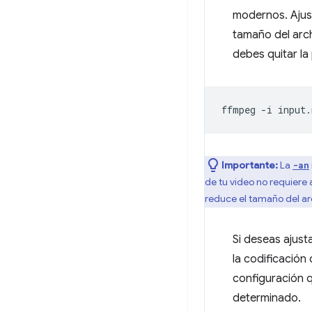
modernos. Aju
tamaño del arch
debes quitar la
ffmpeg
-i
input.
Importante:
La
-an
de tu video no requiere 
reduce el tamaño del arch
Si deseas ajus
la codificación 
configuración 
determinado.