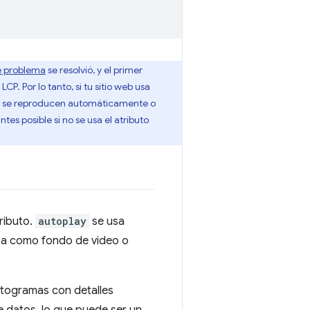
e problema
se resolvió, y el primer
. Por lo tanto, si tu sitio web usa
 no se reproducen automáticamente o
s posible si no se usa el atributo
ributo.
autoplay
se usa
sa como fondo de video o
otogramas con detalles