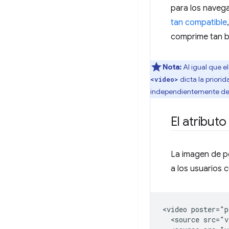
para los naveg
tan compatible
comprime tan b
Nota:
Al igual que e
dicta la priori
<video>
independientemente de s
El atribut
La imagen de p
a los usuarios 
<video poster="p
  <source src="v