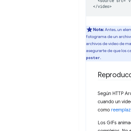
  <source src="v
Nota:
Antes, un el
fotograma de un archivo 
archivos de video de man
asegurarte de que los ca
.
poster
Reproducc
Según HTTP Arc
cuando un vide
como
reemplaz
Los GIFs anima