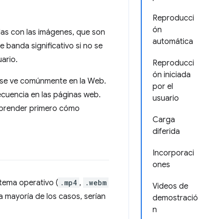
Reproducci
ón
das con las imágenes, que son
automática
 banda significativo si no se
ario.
Reproducci
ón iniciada
e se ve comúnmente en la Web.
por el
ecuencia en las páginas web.
usuario
omprender primero cómo
Carga
diferida
Incorporaci
ones
tema operativo (
.mp4
,
.webm
Videos de
la mayoría de los casos, serían
demostració
n