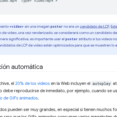
ideo.mp4" type="video/mp4">

emento
sin una imagen
no era un
candidato de LCP
.
Est
<video>
poster
de video, una vez renderizado, se considerará como un candidato de LCP
era significativa, es importante usar el
atributo si tus videos
poster
ndidatos de LCP de video estén optimizados para que se muestren lo ante
ión automática
hive, el
20% de los videos
en la Web incluyen el
autoplay
at
o debe reproducirse de inmediato, por ejemplo, cuando se u
o de GIFs animados
.
dos pueden ser muy grandes, en especial si tienen muchos f