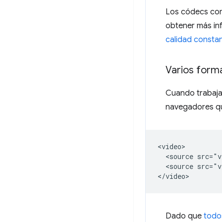
Los códecs com
obtener más in
calidad consta
Varios form
Cuando trabaja
navegadores qu
<video>

  <source src="v
  <source src="v
Dado que
todo