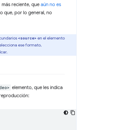
1
más reciente, que
aún no es
ro que, por lo general, no
ecundarios
en el elemento
<source>
selecciona ese formato,
car.
deo>
elemento, que les indica
a reproducción: