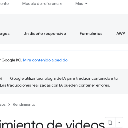
iento
Modelo de referencia
Más
mages
Un diseño responsivo
Formularios
AWP
r Google I/O.
Mira contenido a pedido
.
Google utiliza tecnología de IA para traducir contenido a tu
 Las traducciones realizadas con IA pueden contener errores.
sos
Rendimiento
imiento de videos