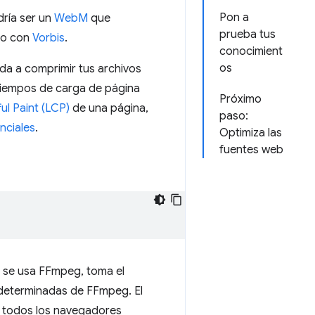
Pon a
ría ser un
WebM
que
prueba tus
do con
Vorbis
.
conocimient
os
da a comprimir tus archivos
tiempos de carga de página
Próximo
ul Paint (LCP)
de una página,
paso:
nciales
.
Optimiza las
fuentes web
 se usa FFmpeg, toma el
determinadas de FFmpeg. El
 todos los navegadores