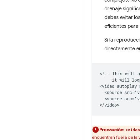
complejos. No 
drenaje signifi
debes evitar lo
eficientes para
Si la reproducc
directamente e
<!-- This will a
     it will loo
<video autoplay 
  <source src="v
  <source src="v
Precaución:
<vide
encuentran fuera de la v