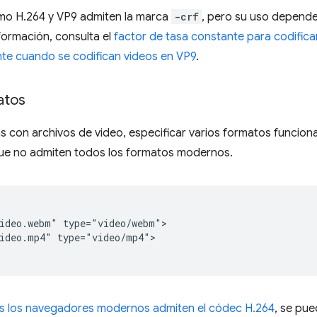
o H.264 y VP9 admiten la marca
-crf
, pero su uso depende
formación, consulta el
factor de tasa constante para codifica
nte cuando se codifican videos en VP9
.
atos
s con archivos de video, especificar varios formatos funcio
e no admiten todos los formatos modernos.
ideo.webm" type="video/webm">

ideo.mp4" type="video/mp4">

s los navegadores modernos admiten el códec H.264
, se pu