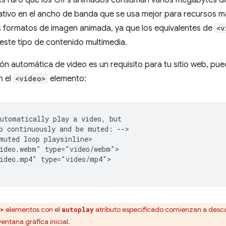
es raro que los GIFs animados consuman varios megabytes de
cativo en el ancho de banda que se usa mejor para recursos m
s formatos de imagen animada, ya que los equivalentes de
<v
 este tipo de contenido multimedia.
ión automática de video es un requisito para tu sitio web, pue
n el
<video>
elemento:
utomatically play a video, but

p continuously and be muted: -->

muted loop playsinline>

ideo.webm" type="video/webm">

ideo.mp4" type="video/mp4">

elementos con el
atributo especificado comienzan a descar
o>
autoplay
entana gráfica inicial.