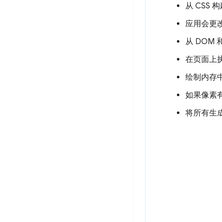
从 CSS 
应用会更改 
从 DOM 
在页面上
绘制内存
如果像素
将所有生