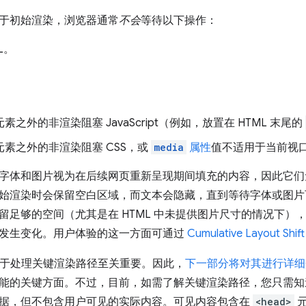
于初始渲染，浏览器通常
不会
等待以下操作：
L。
素之外的非渲染阻塞 JavaScript（例如，放置在 HTML 末尾的
元素之外的非渲染阻塞 CSS，或
media
属性
值不适用于当前视口
字体和图片视为在后续网页重新呈现期间填充的内容，因此它们
始渲染时会保留空白区域，而文本会隐藏，直到等待字体或图片
留足够的空间（尤其是在 HTML 中未提供图片尺寸的情况下）
发生变化。用户体验的这一方面可通过
Cumulative Layout Shift
于处理关键渲染路径至关重要。因此，
下一部分将对其进行详细
能的关键方面。不过，目前，如需了解关键渲染路径，您只需
据，但不包含用户可见的实际内容。可见内容包含在
<head>