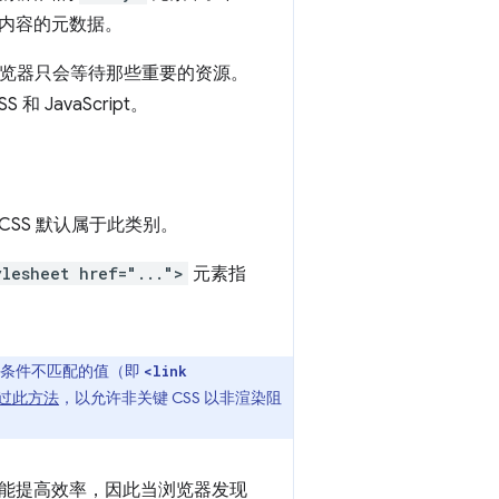
内容的元数据。
览器只会等待那些重要的资源。
avaScript。
SS 默认属于此类别。
ylesheet href="...">
元素指
。
条件不匹配的值（即
<link
过此方法
，以允许非关键 CSS 以非渲染阻
能提高效率，因此当浏览器发现