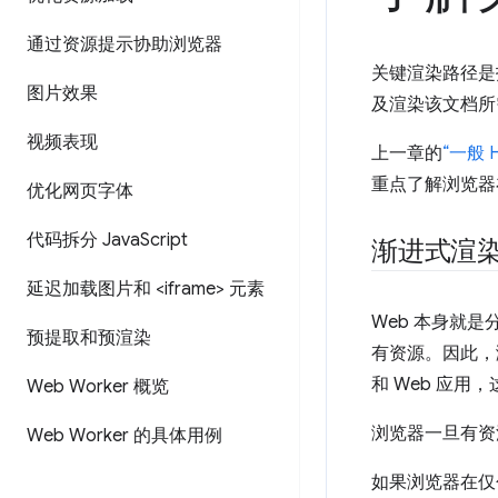
通过资源提示协助浏览器
关键渲染路径是
图片效果
及渲染该文档所
视频表现
上一章的
“一般 
重点了解浏览器
优化网页字体
代码拆分 Java
Script
渐进式渲
延迟加载图片和 <iframe> 元素
Web 本身就
预提取和预渲染
有资源。因此，
和 Web 应
Web Worker 概览
浏览器一旦有资
Web Worker 的具体用例
如果浏览器在仅包