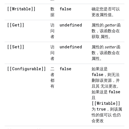
[[Writable]]
false
数
确定您是否可以
据
更改属性值。
[[Get]]
undefined
访
属性的
getter
函
问
数，该函数会在
者
获取 属性。
[[Set]]
undefined
访
属性的
setter
函
问
数，该函数会在
者
属性。
[[Configurable]]
false
二
如果这是
false
者
，则无法
都
删除该资源，并
有
且其 无法更改。
false
如果这是
且
[[Writable]]
true
为
，则该属
性的值可以 也仍
会更改