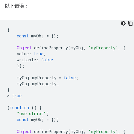
以下错误：
{
const
 myObj 
=
{};
Object
.
defineProperty
(
myObj
,
'myProperty'
,
{
    value
:
true
,
    writable
:
false
});
    myObj
.
myProperty 
=
false
;
    myObj
.
myProperty
;
}
>
true
(
function
()
{
"use strict"
;
const
 myObj 
=
{};
Object
.
defineProperty
(
myObj
,
'myProperty'
,
{