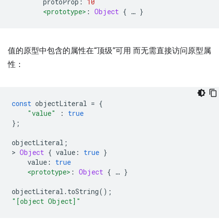
        protoProp
:
10
<prototype>
:
Object
{
…
}
值的原型中包含的属性在“顶级”可用 而无需直接访问原型属
性：
const
 objectLiteral 
=
{
"value"
:
true
};
objectLiteral
;
>
Object
{
 value
:
true
}
    value
:
true
<prototype>
:
Object
{
…
}
objectLiteral
.
toString
();
"[object Object]"