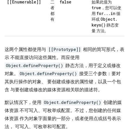
[[Enumerable]]
false
二
如果此值为
true
者
，您可以使
for
.
.
.
in
都
用
循
Object
.
有
环或
keys(
)
静态变
量 方法。
这两个属性都使用与
[[Prototype]]
相同的简写形式，表
示 不能直接访问这些属性。而应使用
Object.defineProperty()
静态方法，用于定义或修改
对象。
Object.defineProperty()
接受三个参数：要对
其执行操作的对象、 要创建或修改的属性键，以及一个包
含 与要创建或修改的媒体资源相关联的描述符。
默认情况下，使用
Object.defineProperty()
创建的媒
体资源 不可写入、可枚举或配置。不过，您创建的任何媒
体资源 作为对象字面量的一部分，或者使用点或括号表示
法， 可写入、可枚举和可配置。