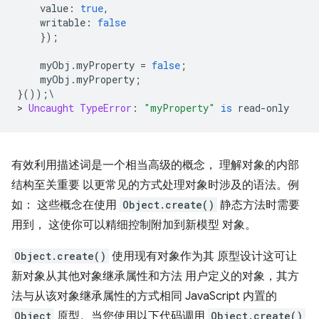
    value
:
true
,
    writable
:
false
});
    myObj
.
myProperty 
=
false
;
    myObj
.
myProperty
;
}());\
>
Uncaught
TypeError
:
"myProperty"
is
 read
-
only
有效利用描述词是一个相当高级的概念， 理解对象的内部
结构至关重要 以更常见的方式处理对象时涉及的语法。例
如： 这些概念在使用
Object.create()
静态方法时需要
用到， 这使你可以精细控制附加到新模型 对象。
Object.create()
使用现有对象作为其 原型设计这可让
新对象从其他对象继承属性和方法 用户定义的对象，其方
法与从该对象继承属性的方式相同 JavaScript 内置的
Object
原型。当您使用以下代码调用
Object.create()