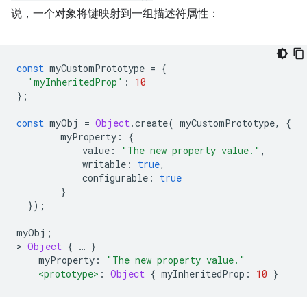
说，一个对象将键映射到一组描述符属性：
const
 myCustomPrototype 
=
{
'myInheritedProp'
:
10
};
const
 myObj 
=
Object
.
create
(
 myCustomPrototype
,
{
        myProperty
:
{
            value
:
"The new property value."
,
            writable
:
true
,
            configurable
:
true
}
});
myObj
;
>
Object
{
…
}
    myProperty
:
"The new property value."
<prototype>
:
Object
{
 myInheritedProp
:
10
}