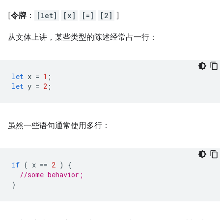
[
令牌
：
[let]
[x]
[=]
[2]
]
从文体上讲，某些类型的陈述经常占一行：
let
x
=
1
;
let
y
=
2
;
虽然一些语句通常使用多行：
if
(
x
==
2
)
{
//some behavior;
}