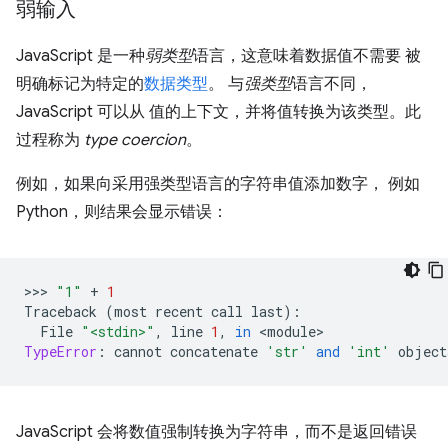
弱输入
JavaScript 是一种
弱类型
语言，这意味着数据值不需要 被
明确标记为特定的
数据类型
。 与
强类型
语言不同，
JavaScript 可以从 值的上下文，并将值转换为该类型。此
过程称为
type coercion
。
例如，如果向采用强类型语言的字符串值添加数字， 例如
Python，则结果会显示错误：
>>> 
"1"
+
1
Traceback
(
most
recent
call
last
):
File
"<stdin>"
,
line
1
,
in
 <
module
TypeError
:
cannot
concatenate
'str'
and
'int'
object
JavaScript 会将数值强制转换为字符串，而不是返回错误