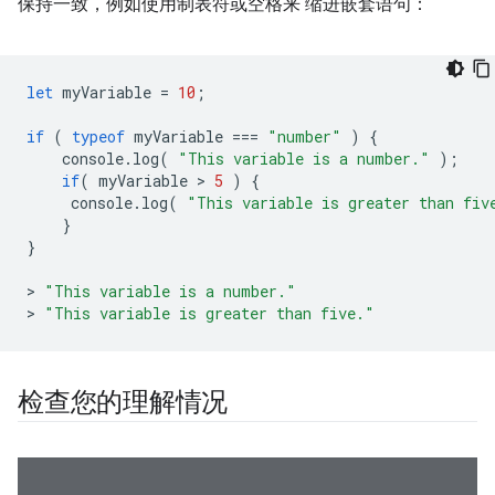
保持一致，例如使用制表符或空格来 缩进嵌套语句：
let
myVariable
=
10
;
if
(
typeof
myVariable
===
"number"
)
{
console
.
log
(
"This variable is a number."
);
if
(
myVariable
 > 
5
)
{
console
.
log
(
"This variable is greater than fiv
}
}
>
"This variable is a number."
>
"This variable is greater than five."
检查您的理解情况