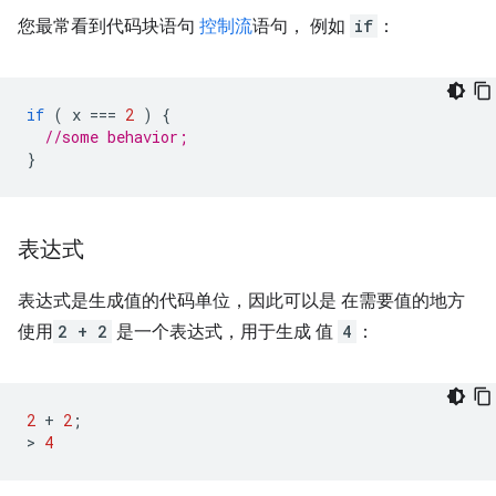
您最常看到代码块语句
控制流
语句， 例如
if
：
if
(
x
===
2
)
{
//some behavior;
}
表达式
表达式是生成值的代码单位，因此可以是 在需要值的地方
使用
2 + 2
是一个表达式，用于生成 值
4
：
2
+
2
;
>
4