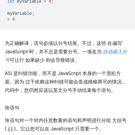
let
myVariable
=
4
;
myVariable
;
>
4
为正确解译，语句必须以分号结尾。不过，这些 在
编写
JavaScript 时，并不总是需要分号。一项名为
自动插入分
号
可让行 如果缺少 则会导致错误。
ASI 是纠错功能，而不是 JavaScript 本身的一个宽松方
面。因为 过于依赖这种纠错可能会造成模棱两可的情况，
代码中，您仍然应该以英文分号手动结束每个语句。
块语句
块语句对一个对内任意数量的语句和声明进行分组 大括号
(
{}
)。它让您可以在 JavaScript 只需要一个。