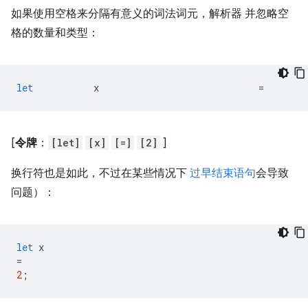
如果使用空格来分隔有意义的词法词元，解析器 并忽略空
格的数量和类型：
let
x
=
[
令牌
：
[let]
[x]
[=]
[2]
]
换行符也是如此，不过在某些情况下
过早结束语句
会导致
问题）：
let
x
=
2
;