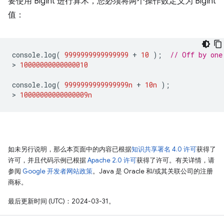
要使用 BigInt 进行算术，您必须将两个操作数定义为 BigInt
值：
console
.
log
(
9999999999999999
+
10
);
// Off by one
>
10000000000000010
console
.
log
(
9999999999999999n
+
10n
);
>
10000000000000009n
如未另行说明，那么本页面中的内容已根据
知识共享署名 4.0 许可
获得了
许可，并且代码示例已根据
Apache 2.0 许可
获得了许可。有关详情，请
参阅
Google 开发者网站政策
。Java 是 Oracle 和/或其关联公司的注册
商标。
最后更新时间 (UTC)：2024-03-31。