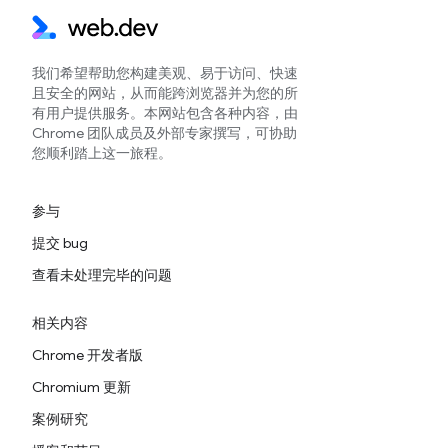
我们希望帮助您构建美观、易于访问、快速
且安全的网站，从而能跨浏览器并为您的所
有用户提供服务。本网站包含各种内容，由
Chrome 团队成员及外部专家撰写，可协助
您顺利踏上这一旅程。
参与
提交 bug
查看未处理完毕的问题
相关内容
Chrome 开发者版
Chromium 更新
案例研究