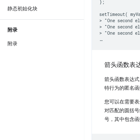
};
静态初始化块
setTimeout
(
myV
>
"
One
second
el
>
"
One
second
el
附录
>
"
One
second
el
…
附录
箭头函数表
箭头函数表达式（
特行为的匿名函
您可以在需要表
对匹配的圆括号
号，其中包含函