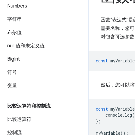
Numbers
字符串
函数“表达式”是
需要名称，您可
布尔值
对包含可选参数
null 值和未定义值
Big
Int
const
myVariable
符号
然后，您可以将
变量
比较运算符和控制流
const
myVariable
console
.
log
(
比较运算符
};
控制流
myVariable
();