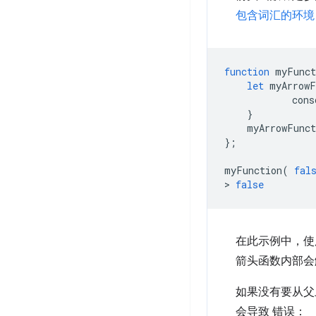
包含词汇的环境
function
myFunct
let
myArrowF
cons
}
myArrowFunct
};
myFunction
(
fal
>
false
在此示例中，
箭头函数内部会
如果没有要从
会导致 错误：