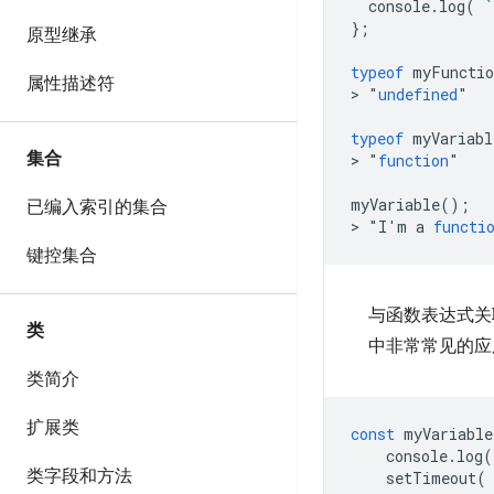
console
.
log
(
`
};
原型继承
typeof
myFunctio
属性描述符
>
"
undefined
"

typeof
myVariabl
集合
>
"
function
"

myVariable
();
已编入索引的集合
>
"
I'm
a
functi
键控集合
与函数表达式关
类
中非常常见的应
类简介
扩展类
const
myVariable
console
.
log
(
类字段和方法
setTimeout
(