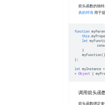
箭头函数的独特
表的环境
用于提
function
myParen
this
.
myPrope
let
myFuncti
cons
}
myFunction
(
};
let
myInstance
=
>
Object
{
myPr
调用箭头函
箭头函数绑定