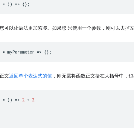
=
()
=
>
{};
您可以让语法更加紧凑。如果您 只使用一个参数，则可以去掉
=
myParameter
=
>
{};
正文
返回单个表达式的值
，则无需将函数正文括在大括号中，
=
()
=
>
2
+
2