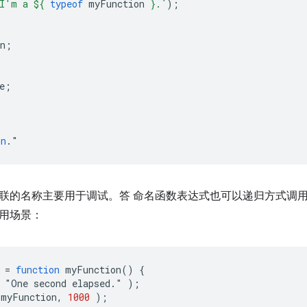
I'm a 
${
typeof
myFunction
}
.`
);
n
;
e
;
on
.
联的名称主要用于调试。答 命名函数表达式也可以递归方式调用
用场景：
=
function
myFunction
()
{
"
One
second
elapsed
.
"
);
myFunction
,
1000
);