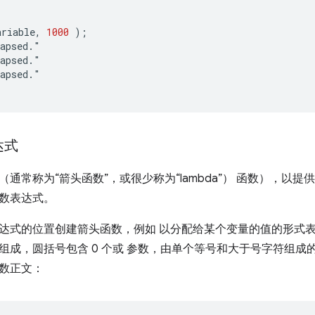
ariable
,
1000
);
apsed
.
"

apsed
.
"

apsed
.
达式
通常称为“箭头函数”，或很少称为“lambda”） 函数），以
数表达式。
达式的位置创建箭头函数，例如 以分配给某个变量的值的形式表
组成，圆括号包含 0 个或 参数，由单个等号和大于号字符组成的
数正文：