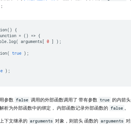
：
ion
()
{
unction
=
()
=
>
{
ole
.
log
(
arguments
[
0
]
);
ion
(
true
);
se
);
使用参数
false
调用的外部函数调用了 带有参数
true
的内箭头
解析为外部函数中的绑定， 内部函数记录外部函数的
false
。
父上下文继承的
arguments
对象，则箭头 函数的
arguments
对