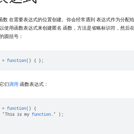
函数
在需要表达式的位置创建。你会经常遇到 表达式作为分配给
以使用函数表达式来创建匿名 函数，方法是省略标识符，然后
的圆括号：
=
function
()
{
};
它们
调用
函数表达式：
=
function
()
{
"
This
is
my
function
.
"
);