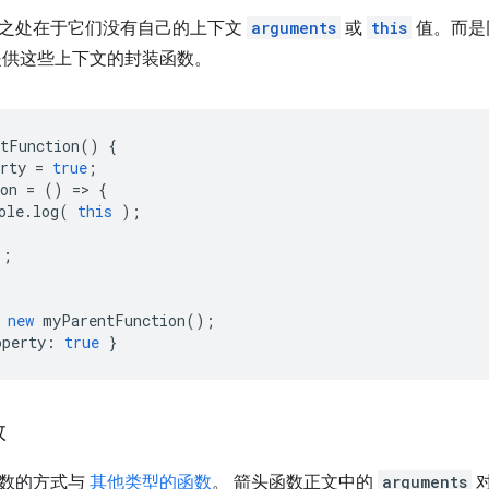
之处在于它们没有自己的上下文
arguments
或
this
值。而是
供这些上下文的封装函数。
tFunction
()
{
rty
=
true
;
on
=
()
=
>
{
ole
.
log
(
this
);
);
new
myParentFunction
();
operty
:
true
}
数
参数的方式与
其他类型的函数
。 箭头函数正文中的
arguments
对