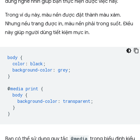
dung nghe nhìn giúp bạn thực hiện được việc này.
Trong ví dụ này, màu nền được đặt thành màu xám.
Nhưng nếu trang được in, màu nền phải trong suốt. Điều
này giúp người dùng tiết kiệm mực in.
body
{
color
:
black
;
background-color
:
grey
;
}
@
media
print
{
body
{
background-color
:
transparent
;
}
}
Bạn có thể sử dụng quy tắc
@media
trong biểu định kiểu