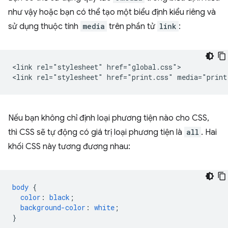
như vậy hoặc bạn có thể tạo một biểu định kiểu riêng và
sử dụng thuộc tính
media
trên phần tử
link
:
<link rel="stylesheet" href="global.css">

Nếu bạn không chỉ định loại phương tiện nào cho CSS,
thì CSS sẽ tự động có giá trị loại phương tiện là
all
. Hai
khối CSS này tương đương nhau:
body
{
color
:
black
;
background-color
:
white
;
}