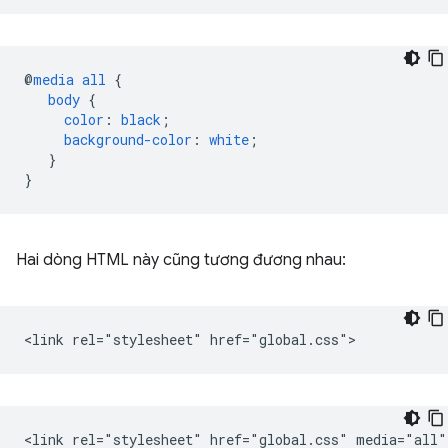
@
media
all
{
body
{
color
:
black
;
background-color
:
white
;
}
}
Hai dòng HTML này cũng tương đương nhau: