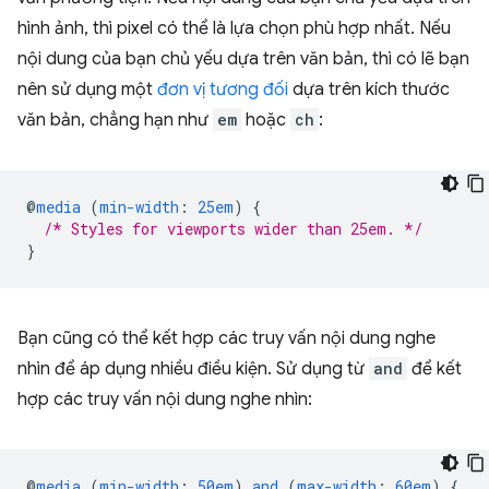
hình ảnh, thì pixel có thể là lựa chọn phù hợp nhất. Nếu
nội dung của bạn chủ yếu dựa trên văn bản, thì có lẽ bạn
nên sử dụng một
đơn vị tương đối
dựa trên kích thước
văn bản, chẳng hạn như
em
hoặc
ch
:
@
media
(
min-width
:
25em
)
{
/* Styles for viewports wider than 25em. */
}
Bạn cũng có thể kết hợp các truy vấn nội dung nghe
nhìn để áp dụng nhiều điều kiện. Sử dụng từ
and
để kết
hợp các truy vấn nội dung nghe nhìn:
@
media
(
min-width
:
50em
)
and
(
max-width
:
60em
)
{