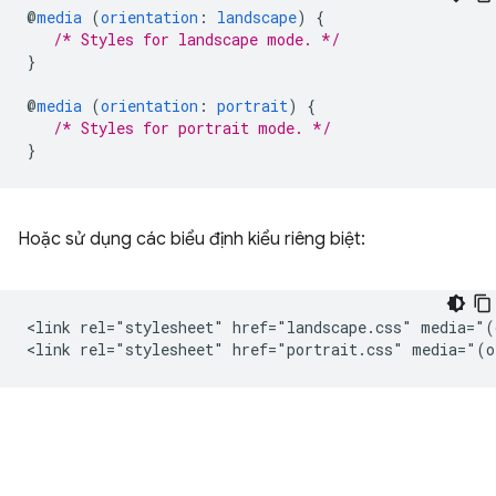
@
media
(
orientation
:
landscape
)
{
/* Styles for landscape mode. */
}
@
media
(
orientation
:
portrait
)
{
/* Styles for portrait mode. */
}
Hoặc sử dụng các biểu định kiểu riêng biệt:
<link rel="stylesheet" href="landscape.css" media="(