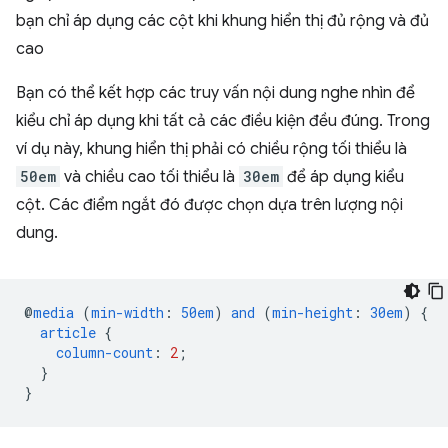
bạn chỉ áp dụng các cột khi khung hiển thị đủ rộng và đủ
cao
Bạn có thể kết hợp các truy vấn nội dung nghe nhìn để
kiểu chỉ áp dụng khi tất cả các điều kiện đều đúng. Trong
ví dụ này, khung hiển thị phải có chiều rộng tối thiểu là
50em
và chiều cao tối thiểu là
30em
để áp dụng kiểu
cột. Các điểm ngắt đó được chọn dựa trên lượng nội
dung.
@
media
(
min-width
:
50em
)
and
(
min-height
:
30em
)
{
article
{
column-count
:
2
;
}
}