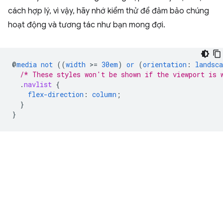
cách hợp lý, vì vậy, hãy nhớ kiểm thử để đảm bảo chúng
hoạt động và tương tác như bạn mong đợi.
@
media
not
((
width
>
=
30em
)
or
(
orientation
:
landsca
/* These styles won't be shown if the viewport is 
.
navlist
{
flex-direction
:
column
;
}
}