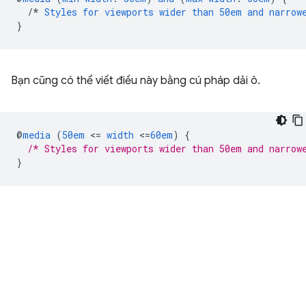
/*
Styles
for
viewports
wider
than
50em
and
narrow
}
Bạn cũng có thể viết điều này bằng cú pháp dải ô.
@
media
(
50em
<
=
width
<
=
60em
)
{
/* Styles for viewports wider than 50em and narrow
}