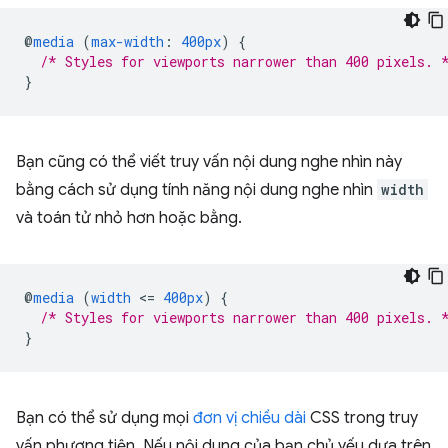
@
media
(
max-width
:
400px
)
{
/* Styles for viewports narrower than 400 pixels. 
}
Bạn cũng có thể viết truy vấn nội dung nghe nhìn này
bằng cách sử dụng tính năng nội dung nghe nhìn
width
và toán tử nhỏ hơn hoặc bằng.
@
media
(
width
<
=
400px
)
{
/* Styles for viewports narrower than 400 pixels. 
}
Bạn có thể sử dụng mọi
đơn vị chiều dài
CSS trong truy
vấn phương tiện. Nếu nội dung của bạn chủ yếu dựa trên