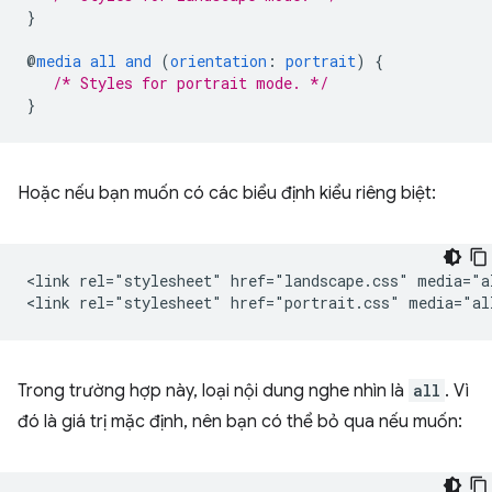
}
@
media
all
and
(
orientation
:
portrait
)
{
/* Styles for portrait mode. */
}
Hoặc nếu bạn muốn có các biểu định kiểu riêng biệt:
<link rel="stylesheet" href="landscape.css" media="a
Trong trường hợp này, loại nội dung nghe nhìn là
all
. Vì
đó là giá trị mặc định, nên bạn có thể bỏ qua nếu muốn: