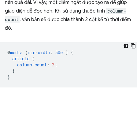
nên quá dài. Vì vậy, một điểm ngắt được tạo ra để giúp
giao diện dễ đọc hơn. Khi sử dụng thuộc tính
column-
count
, văn bản sẽ được chia thành 2 cột kể từ thời điểm
đó.
@
media
(
min-width
:
50em
)
{
article
{
column-count
:
2
;
}
}