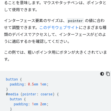
ることを意味します。マウスやタッチペンは、ポインタと
して使用できます。
インターフェース要素のサイズは、
pointer
の値に合わ
せて調整できます。
このデモウェブサイト
にさまざまな種
類のデバイスでアクセスして、インターフェースがどのよ
うに適応するかを確認してください。
この例では、粗いポインタ用にボタンが大きくされていま
す。
button
{
padding
:
0.5
em
1
em
;
}
@
media
(
pointer
:
coarse
)
{
button
{
padding
:
1
em
2
em
;
}