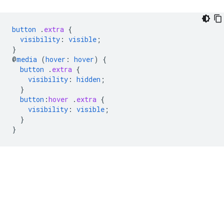
button
.
extra
{
visibility
:
visible
;
}
@
media
(
hover
:
hover
)
{
button
.
extra
{
visibility
:
hidden
;
}
button
:
hover
.
extra
{
visibility
:
visible
;
}
}