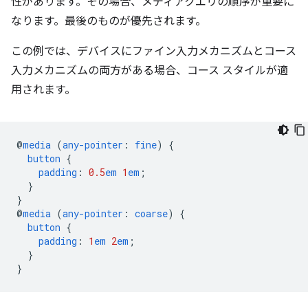
性があります。その場合、メディアクエリの順序が重要に
なります。最後のものが優先されます。
この例では、デバイスにファイン入力メカニズムとコース
入力メカニズムの両方がある場合、コース スタイルが適
用されます。
@
media
(
any-pointer
:
fine
)
{
button
{
padding
:
0.5
em
1
em
;
}
}
@
media
(
any-pointer
:
coarse
)
{
button
{
padding
:
1
em
2
em
;
}
}