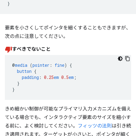
}
要素を小さくしてポインタを細くすることもできますが、
次の点に注意してください。
すべきでないこと
@
media
(
pointer
:
fine
)
{
button
{
padding
:
0.25
em
0.5
em
;
}
}
きめ細かい制御が可能なプライマリ入力メカニズムを備え
ている場合でも、インタラクティブ要素のサイズを縮小す
る前に、よく検討してください。
フィッツの法則
は引き続
き適用されます。ターゲットが小さいと、ポインタが細く