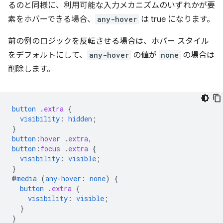
るのと同様に、利用可能な入力メカニズムのいずれかが要
素をホバーできる場合、
any-hover
は true になります。
前の例のロジックを反転させる場合は、ホバー スタイル
をデフォルトにして、
any-hover
の値が
none
の場合は
削除します。
button
.
extra
{
visibility
:
hidden
;
}
button
:
hover
.
extra
,
button
:
focus
.
extra
{
visibility
:
visible
;
}
@
media
(
any-hover
:
none
)
{
button
.
extra
{
visibility
:
visible
;
}
}