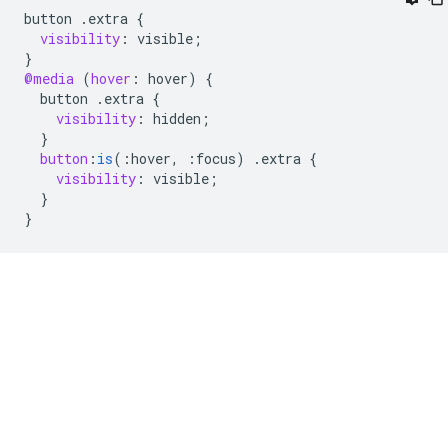
button
.
extra
{
visibility
:
visible
;
}
@media
(
hover
:
hover
)
{
button
.
extra
{
visibility
:
hidden
;
}
button
:
is
(
:
hover
,
:
focus
)
.
extra
{
visibility
:
visible
;
}
}