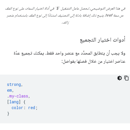
في هذا العرض التوضيحي، تحصل عامل التشغيل `$` في أداة اختيار السمات على نوع الملف
من سمة href. يتيح ذلك إضافة بادئة إلى التصنيف استنادًا إلى نوع الملف باستخدام عنصر
زائف.
أدوات اختيار التجميع
ولا يجب أن يتطابق المحدِّد مع عنصر واحد فقط. يمكنك تجميع عدّة
عناصر اختيار من خلال فصلها بفواصل:
strong
,
em
,
.
my-class
,
[
lang
]
{
color
:
red
;
}