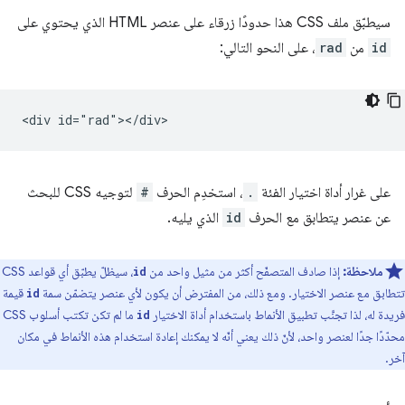
سيطبّق ملف CSS هذا حدودًا زرقاء على عنصر HTML الذي يحتوي على
id
من
rad
، على النحو التالي:
على غرار أداة اختيار الفئة
.
، استخدِم الحرف
#
لتوجيه CSS للبحث
عن عنصر يتطابق مع الحرف
id
الذي يليه.
ملاحظة:
إذا صادف المتصفّح أكثر من مثيل واحد من
، سيظلّ يطبّق أي قواعد CSS
id
تتطابق مع عنصر الاختيار. ومع ذلك، من المفترض أن يكون لأي عنصر يتضمّن سمة
قيمة
id
فريدة له، لذا تجنَّب تطبيق الأنماط باستخدام أداة الاختيار
ما لم تكن تكتب أسلوب CSS
id
محدّدًا جدًا لعنصر واحد، لأنّ ذلك يعني أنّه لا يمكنك إعادة استخدام هذه الأنماط في مكان
آخر.