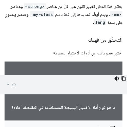
يطبّق هذا المثال تغيير اللون على كلّ من عناصر
<strong>
وعناصر
<em>
. ويتم أيضًا تمديدها إلى فئة باسم
.my-class
وعنصر يحتوي
على سمة
lang
.
التحقّق من فهمك
اختبِر معلوماتك عن أدوات الاختيار البسيطة
*
{}
ما هو نوع أداة الاختيار البسيطة المستخدَمة في المقتطف أعلاه؟