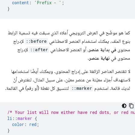
content
:
'Prefix - '
;
}
كما هو موضّح في العرض الترويجي أعلاه الذي سبقت فيه تسمية الرابط
بنوع الملف، يمكنك استخدام العنصر الاصطناعي
::before
لإدراج
محتوى
في بداية عنصر
، أو العنصر الاصطناعي
::after
لإدراج
محتوى في
نهاية عنصر
.
لا تقتصر العناصر الزائفة على إدراج المحتوى. ويمكنك أيضًا استخدامها
لاستهداف أجزاء معيّنة من عنصر معيّن. على سبيل المثال، لنفترض أنّ
لديك قائمة. استخدِم
::marker
لتنسيق كل نقطة (أو رقم) في القائمة.
/* Your list will now either have red dots, or red n
li
::
marker
{
color
:
red
;
}