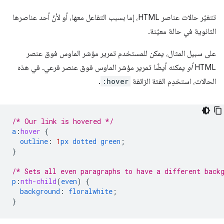
تتغيّر حالات عناصر HTML، إما بسبب التفاعل معها، أو لأنّ أحد عناصرها
الثانوية في حالة معيّنة.
على سبيل المثال، يمكن للمستخدم تمرير مؤشر الماوس فوق عنصر
HTML
أو
يمكنه أيضًا تمرير مؤشر الماوس فوق عنصر فرعي. في هذه
الحالات، استخدِم الفئة الزائفة
:hover
.
/* Our link is hovered */
a
:
hover
{
outline
:
1
px
dotted
green
;
}
/* Sets all even paragraphs to have a different back
p
:
nth-child
(
even
)
{
background
:
floralwhite
;
}