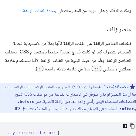
يمكنك الاطّلاع على مزيد من المعلومات في
وحدة الفئات الزائفة
.
عنصر زائف
تختلف العناصر الزائفة عن الفئات الزائفة لأنّها بدلاً من الاستجابة لحالة
المنصة، تتصرف كما لو كانت تُدرج عنصرًا جديدًا باستخدام CSS. تختلف
العناصر الزائفة أيضًا من حيث البنية عن الفئات الزائفة، لأنّنا نستخدم علامة
نقطتَين رأسيتَين (
::
) بدلاً من علامة نقطة واحدة (
:
).
ملاحظة:
يُستخدَم قوسَا رأسيَين (
) للتمييز بين العنصر الزائف والفئة الزائفة، ولكن
::
بما أنّ هذا التمييز لم يكن متوفّرًا في الإصدارات القديمة من مواصفات CSS، تتيح
المتصفّحات استخدام قوس رأسي واحد للعناصر الزائفة الأصلية، مثل
:before
و
للمساعدة في التوافق مع الإصدارات القديمة من المتصفّحات، مثل IE8.
:after
.
my-element
::
before
{