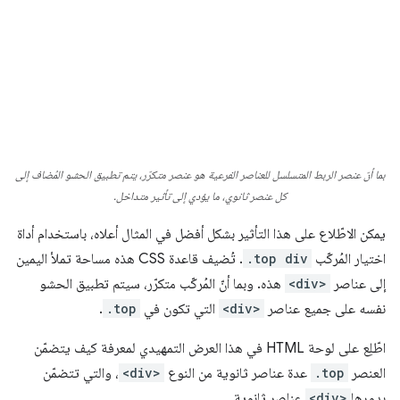
بما أنّ عنصر الربط المتسلسل للعناصر الفرعية هو عنصر متكرّر، يتم تطبيق الحشو المُضاف إلى
كل عنصر ثانوي، ما يؤدي إلى تأثير متداخل.
يمكن الاطّلاع على هذا التأثير بشكل أفضل في المثال أعلاه، باستخدام أداة
اختيار المُركّب
.top div
. تُضيف قاعدة CSS هذه مساحة تملأ اليمين
إلى عناصر
<div>
هذه. وبما أنّ المُركّب متكرّر، سيتم تطبيق الحشو
نفسه على جميع عناصر
<div>
التي تكون في
.top
.
اطّلِع على لوحة HTML في هذا العرض التمهيدي لمعرفة كيف يتضمّن
العنصر
.top
عدة عناصر ثانوية من النوع
<div>
، والتي تتضمّن
بدورها
<div>
عناصر ثانوية.