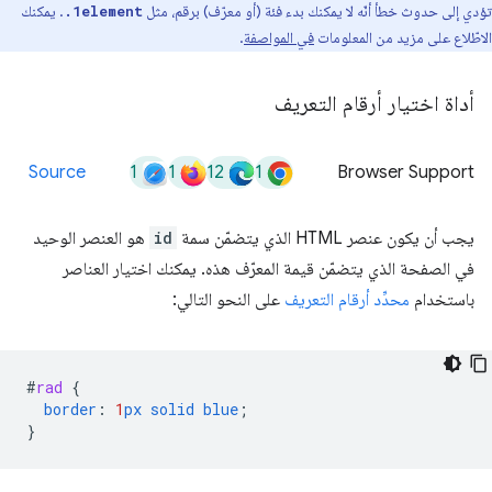
تؤدي إلى حدوث خطأ أنّه لا يمكنك بدء فئة (أو معرّف) برقم، مثل
. يمكنك
.1element
الاطّلاع على مزيد من المعلومات
في المواصفة
.
أداة اختيار أرقام التعريف
1
1
12
1
Source
Browser Support
يجب أن يكون عنصر HTML الذي يتضمّن سمة
id
هو العنصر الوحيد
في الصفحة الذي يتضمّن قيمة المعرّف هذه. يمكنك اختيار العناصر
باستخدام
محدِّد أرقام التعريف
على النحو التالي:
#
rad
{
border
:
1
px
solid
blue
;
}