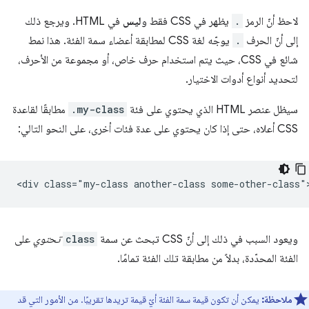
لاحظ أنّ الرمز
.
يظهر في CSS فقط و
ليس
في HTML. ويرجع ذلك
إلى أنّ الحرف
.
يوجّه لغة CSS لمطابقة أعضاء سمة الفئة. هذا نمط
شائع في CSS، حيث يتم استخدام حرف خاص، أو مجموعة من الأحرف،
لتحديد أنواع أدوات الاختيار.
سيظل عنصر HTML الذي يحتوي على فئة
.my-class
مطابقًا لقاعدة
CSS أعلاه، حتى إذا كان يحتوي على عدة فئات أخرى، على النحو التالي:
ويعود السبب في ذلك إلى أنّ CSS تبحث عن سمة
class
تحتوي
على
الفئة المحدّدة، بدلاً من مطابقة تلك الفئة تمامًا.
ملاحظة:
يمكن أن تكون قيمة سمة الفئة أيّ قيمة تريدها تقريبًا. من الأمور التي قد