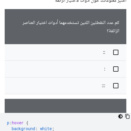
اختبِر معلوماتك حول أدوات الاختيار الزائفة
كم عدد النقطتَين اللتين تستخدمهما أدوات اختيار العناصر
الزائفة؟
::
:
:::
p
:
hover
{
background
:
white
;