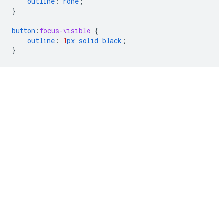
outline
:
none
;
}
button
:
focus-visible
{
outline
:
1
px
solid
black
;
}