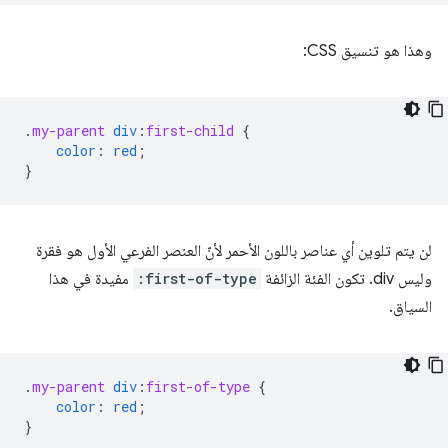
وهذا هو تنسيق CSS:
.
my-parent
div
:
first-child
{
color
:
red
;
}
لن يتم تلوين أي عناصر باللون الأحمر لأنّ العنصر الفرعي الأول هو فقرة
وليس div. تكون الفئة الزائفة
:first-of-type
مفيدة في هذا
السياق.
.
my-parent
div
:
first-of-type
{
color
:
red
;
}