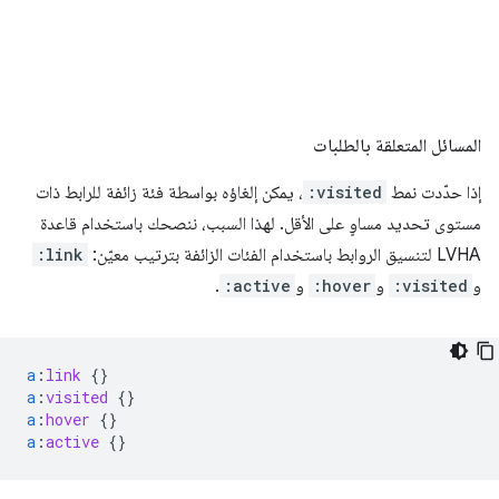
المسائل المتعلقة بالطلبات
إذا حدّدت نمط
:visited
، يمكن إلغاؤه بواسطة فئة زائفة للرابط ذات
مستوى تحديد مساوٍ على الأقل. لهذا السبب، ننصحك باستخدام قاعدة
LVHA لتنسيق الروابط باستخدام الفئات الزائفة بترتيب معيّن:
:link
و
:visited
و
:hover
و
:active
.
a
:
link
{}
a
:
visited
{}
a
:
hover
{}
a
:
active
{}