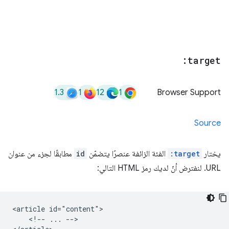
:target
1.3
1
12
1
Browser Support
Source
يختار
:target
الفئة الزائفة عنصرًا يتضمّن
id
مطابقًا لجزء من عنوان
URL. لنفترض أنّ لديك رمز HTML التالي:
<article id="content">

    <!-- ... -->
