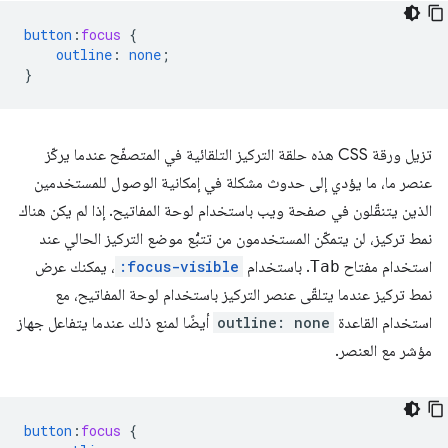
button
:
focus
{
outline
:
none
;
}
تزيل ورقة CSS هذه حلقة التركيز التلقائية في المتصفّح عندما يركّز
عنصر ما، ما يؤدي إلى حدوث مشكلة في إمكانية الوصول للمستخدمين
الذين يتنقّلون في صفحة ويب باستخدام لوحة المفاتيح. إذا لم يكن هناك
نمط تركيز، لن يتمكّن المستخدمون من تتبُّع موضع التركيز الحالي عند
استخدام مفتاح
Tab
. باستخدام
:focus-visible
، يمكنك عرض
نمط تركيز عندما يتلقّى عنصر التركيز باستخدام لوحة المفاتيح، مع
استخدام القاعدة
outline: none
أيضًا لمنع ذلك عندما يتفاعل جهاز
مؤشر مع العنصر.
button
:
focus
{