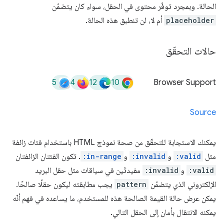
الحالة. وبمجرد توفّر محتوى في الحقل، سواء كان يتضمّن
placeholder
أم لا، لن تنطبق هذه الحالة.
حالات التحقّق
5
4
12
10
Browser Support
Source
يمكنك الاستجابة للتحقّق من صحة نموذج HTML باستخدام فئات زائفة
مثل
:valid
و
:invalid
و
:in-range
. تكون الفئتان الزائفتان
:valid
و
:invalid
مفيدتَين في سياقات مثل حقل البريد
الإلكتروني الذي يتضمّن
pattern
يجب مطابقته ليكون حقلًا صالحًا.
يمكن عرض حالة القيمة الصالحة هذه للمستخدم، ما يساعده في فهم أنّه
يمكنه الانتقال بأمان إلى الحقل التالي.