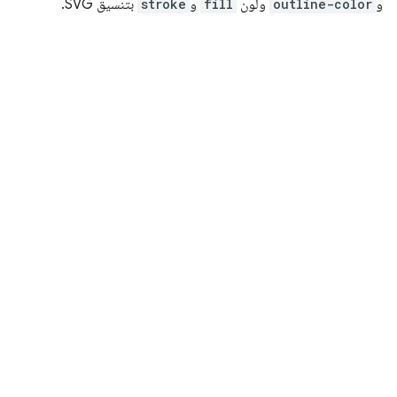
و
outline-color
ولون
fill
و
stroke
بتنسيق SVG.