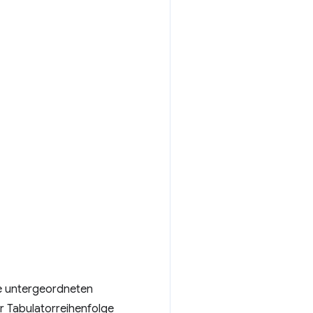
ie untergeordneten
er Tabulatorreihenfolge