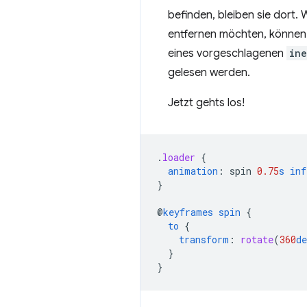
befinden, bleiben sie dort.
entfernen möchten, können 
eines vorgeschlagenen
ine
gelesen werden.
Jetzt gehts los!
.
loader
{
animation
:
spin
0.75
s
inf
}
@
keyframes
spin
{
to
{
transform
:
rotate
(
360
de
}
}