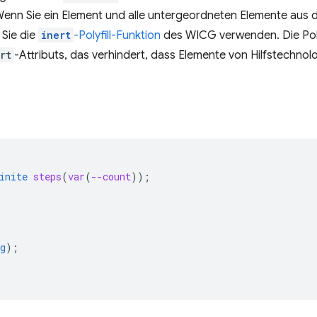
 Wenn Sie ein Element und alle untergeordneten Elemente aus 
Sie die
inert
-Polyfill-Funktion
des WICG verwenden. Die Polyf
rt
-Attributs, das verhindert, dass Elemente von Hilfstechno
inite
steps
(
var
(
--count
));
g
);