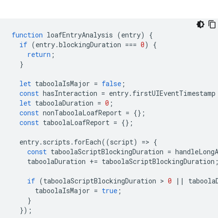
function
loafEntryAnalysis
(
entry
)
{
if
(
entry
.
blockingDuration
===
0
)
{
return
;
}
let
taboolaIsMajor
=
false
;
const
hasInteraction
=
entry
.
firstUIEventTimestamp
let
taboolaDuration
=
0
;
const
nonTaboolaLoafReport
=
{};
const
taboolaLoafReport
=
{};
entry
.
scripts
.
forEach
((
script
)
=
>
{
const
taboolaScriptBlockingDuration
=
handleLong
taboolaDuration
+=
taboolaScriptBlockingDuration
if
(
taboolaScriptBlockingDuration
 > 
0
||
taboola
taboolaIsMajor
=
true
;
}
});