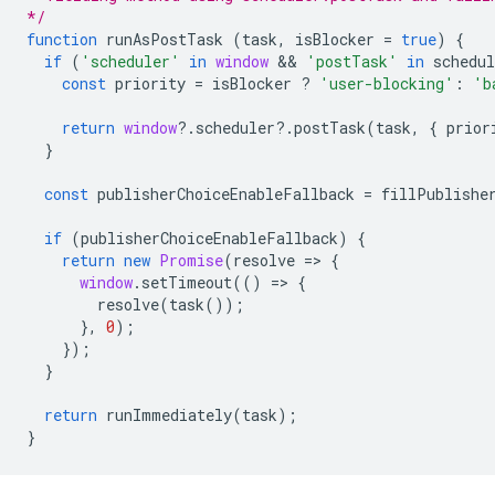
*/
function
runAsPostTask
(
task
,
isBlocker
=
true
)
{
if
(
'scheduler'
in
window
 && 
'postTask'
in
schedul
const
priority
=
isBlocker
?
'user-blocking'
:
'b
return
window
?
.
scheduler
?
.
postTask
(
task
,
{
prior
}
const
publisherChoiceEnableFallback
=
fillPublishe
if
(
publisherChoiceEnableFallback
)
{
return
new
Promise
(
resolve
=
>
{
window
.
setTimeout
(()
=
>
{
resolve
(
task
());
},
0
);
});
}
return
runImmediately
(
task
);
}