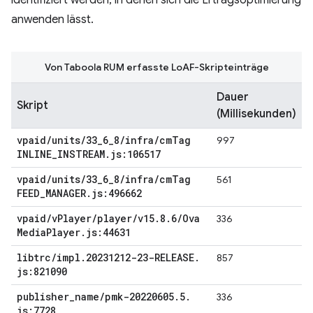
anwenden lässt.
Von Taboola RUM erfasste LoAF-Skripteinträge
Dauer
Skript
(Millisekunden)
vpaid
/
units
/
33
_
6
_
8
/
infra
/
cm
Tag
997
INLINE
_
INSTREAM
.
js:106517
vpaid
/
units
/
33
_
6
_
8
/
infra
/
cm
Tag
561
FEED
_
MANAGER
.
js:496662
vpaid
/
v
Player
/
player
/
v15
.
8
.
6
/
Ova
336
Media
Player
.
js:44631
libtrc
/
impl
.
20231212-23-RELEASE
.
857
js:821090
publisher
_
name
/
pmk-20220605
.
5
.
336
js:7728