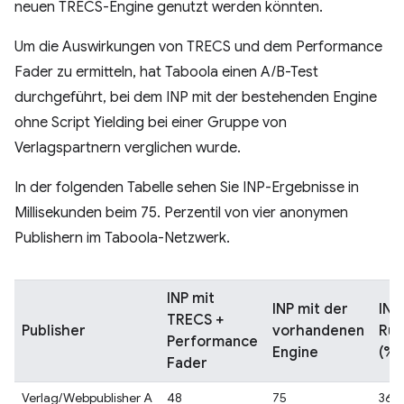
neuen TRECS-Engine genutzt werden könnten.
Um die Auswirkungen von TRECS und dem Performance
Fader zu ermitteln, hat Taboola einen A/B-Test
durchgeführt, bei dem INP mit der bestehenden Engine
ohne Script Yielding bei einer Gruppe von
Verlagspartnern verglichen wurde.
In der folgenden Tabelle sehen Sie INP-Ergebnisse in
Millisekunden beim 75. Perzentil von vier anonymen
Publishern im Taboola-Netzwerk.
INP mit
INP mit der
INP
TRECS +
Publisher
vorhandenen
Rüc
Performance
Engine
(%)
Fader
Verlag/Webpublisher A
48
75
36 