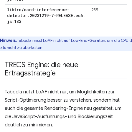
libtrc
/
card-interference-
239
detector
.
20231219-7-RELEASE
.
es6
.
js:183
Hinweis
:Taboola misst LoAF nicht auf Low-End-Geräten, um die CPU 
äts nicht zu überlasten.
TRECS Engine: die neue
Ertragsstrategie
Taboola nutzt LoAF nicht nur, um Möglichkeiten zur
Script-Optimierung besser zu verstehen, sondern hat
auch die gesamte Rendering-Engine neu gestaltet, um
die JavaScript-Ausführungs- und Blockierungszeit
deutlich zu minimieren.