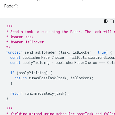
Fader“:
/**
* Send a task to run using the Fader. The task will 
* @param task
* @param isBlocker
*/
function
sendTaskToFader
(
task
,
isBlocker
=
true
)
{
const
publisherFaderChoice
=
fillOptimizationGloba
const
applyYielding
=
publisherFaderChoice
===
Opt
if
(
applyYielding
)
{
return
runAsPostTask
(
task
,
isBlocker
);
}
return
runImmediately
(
task
);
}
/**
* Yielding method using scheduler.postTask and falli