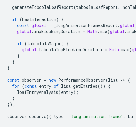
generateToboolaLoafReport
(
taboolaLoafReport
,
nonTa
if
(
hasInteraction
)
{
const
global
=
_longAnimationFramesReport
.
global
global
.
inpBlockingDuration
=
Math
.
max
(
global
.
inp
if
(
taboolaIsMajor
)
{
global
.
taboolaInpBlockingDuration
=
Math
.
max
(
g
}
}
}
const
observer
=
new
PerformanceObserver
(
list
=
>
{
for
(
const
entry
of
list
.
getEntries
())
{
loafEntryAnalysis
(
entry
);
}
});
observer
.
observe
({
type
:
'long-animation-frame'
,
buf