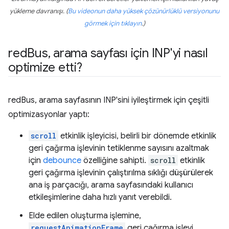
yükleme davranışı. (
Bu videonun daha yüksek çözünürlüklü versiyonunu
görmek için tıklayın
.)
red
Bus
,
arama sayfası için INP'yi nasıl
optimize etti?
redBus, arama sayfasının INP'sini iyileştirmek için çeşitli
optimizasyonlar yaptı:
scroll
etkinlik işleyicisi, belirli bir dönemde etkinlik
geri çağırma işlevinin tetiklenme sayısını azaltmak
için
debounce
özelliğine sahipti.
scroll
etkinlik
geri çağırma işlevinin çalıştırılma sıklığı düşürülerek
ana iş parçacığı, arama sayfasındaki kullanıcı
etkileşimlerine daha hızlı yanıt verebildi.
Elde edilen oluşturma işlemine,
requestAnimationFrame
geri çağırma işlevi