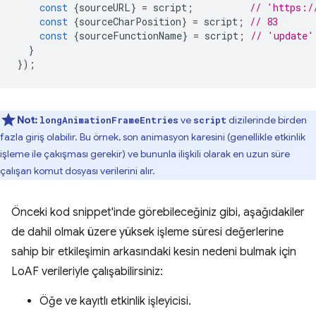
const
{
sourceURL
}
=
script
;
// 'https:/
const
{
sourceCharPosition
}
=
script
;
// 83
const
{
sourceFunctionName
}
=
script
;
// 'update'
}
});
Not:
ve
dizilerinde birden
longAnimationFrameEntries
script
fazla giriş olabilir. Bu örnek, son animasyon karesini (genellikle etkinlik
işleme ile çakışması gerekir) ve bununla ilişkili olarak en uzun süre
çalışan komut dosyası verilerini alır.
Önceki kod snippet'inde görebileceğiniz gibi, aşağıdakiler
de dahil olmak üzere yüksek işleme süresi değerlerine
sahip bir etkileşimin arkasındaki kesin nedeni bulmak için
LoAF verileriyle çalışabilirsiniz:
Öğe ve kayıtlı etkinlik işleyicisi.