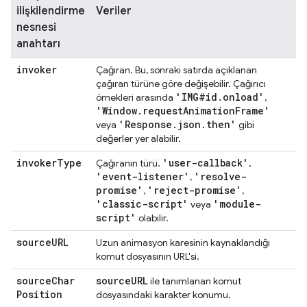
ilişkilendirme
Veriler
nesnesi
anahtarı
invoker
Çağıran. Bu, sonraki satırda açıklanan
çağıran türüne göre değişebilir. Çağırıcı
'IMG#id
.
onload'
örnekleri arasında
,
'Window
.
request
Animation
Frame'
'Response
.
json
.
then'
veya
gibi
değerler yer alabilir.
invoker
Type
'user-callback'
Çağıranın türü.
,
'event-listener'
'resolve-
,
promise'
'reject-promise'
,
,
'classic-script'
'module-
veya
script'
olabilir.
source
URL
Uzun animasyon karesinin kaynaklandığı
komut dosyasının URL'si.
source
Char
source
URL
ile tanımlanan komut
Position
dosyasındaki karakter konumu.