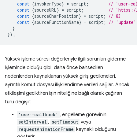
const
{
invokerType
}
=
script
;
// 'user-ca
const
{
sourceURL
}
=
script
;
// 'https:/
const
{
sourceCharPosition
}
=
script
;
// 83
const
{
sourceFunctionName
}
=
script
;
// 'update'
}
});
Yüksek işleme süresi değerleriyle ilgili sorunları giderme
işleminde olduğu gibi, daha önce bahsedilen
nedenlerden kaynaklanan yüksek giriş gecikmeleri,
ayrıntılı komut dosyası ilişkilendirme verileri sağlar. Ancak,
etkileşimi geciktiren işin niteliğine bağlı olarak çağıran
türü değişir:
'user-callback'
, engelleme görevinin
setInterval
,
setTimeout
veya
requestAnimationFrame
kaynaklı olduğunu
gösterir.