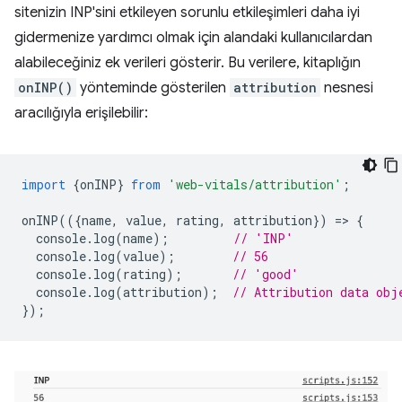
sitenizin INP'sini etkileyen sorunlu etkileşimleri daha iyi
gidermenize yardımcı olmak için alandaki kullanıcılardan
alabileceğiniz ek verileri gösterir. Bu verilere, kitaplığın
onINP()
yönteminde gösterilen
attribution
nesnesi
aracılığıyla erişilebilir:
import
{
onINP
}
from
'web-vitals/attribution'
;
onINP
(({
name
,
value
,
rating
,
attribution
})
=
>
{
console
.
log
(
name
);
// 'INP'
console
.
log
(
value
);
// 56
console
.
log
(
rating
);
// 'good'
console
.
log
(
attribution
);
// Attribution data obj
});