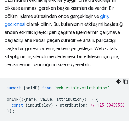
Uzun süren etkinlik işleyiciler yaygın olsa da etkileşimin
dikkate alınması gereken başka kısımları da vardır. Bir
bölüm, işleme süresinden önce gerçekleşir ve
giriş
gecikmesi
olarak bilinir. Bu, kullanıcının etkileşimi başlattığı
andan etkinlik işleyici geri çağırma işlemlerinin çalışmaya
başladığı ana kadar geçen süredir ve ana iş parçacığı
başka bir görevi zaten işlerken gerçekleşir. Web-vitals
kitaplığının ilişkilendirme derlemesi, bir etkileşim için giriş
gecikmesinin uzunluğunu size söyleyebilir:
import
{
onINP
}
from
'web-vitals/attribution'
;
onINP
(({
name
,
value
,
attribution
})
=
>
{
const
{
inputDelay
}
=
attribution
;
// 125.59439536
});