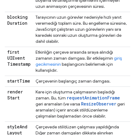
boyama ve birleştirme işlemlerini içermeyen
uzun animasyon çerçevesinin süresi.
blocking
Tarayıcının uzun görevler nedeniyle hızlı yanıt
Duration
veremediği toplam süre. Bu engelleme süresine,
JavaScript çalıştıran uzun görevlerin yanı sıra
karedeki sonraki uzun oluşturma görevleri de
dahil olabilir.
first
Etkinliğin çerçeve sırasında sıraya alındığı
UIEvent
zamanın zaman damgası. Bir etkileşimin
giriş
Timestamp
gecikmesinin
başlangıcını belirlemek için
kullanışlıdır.
start
Time
Çerçevenin başlangıç zaman damgası.
render
Kare için oluşturma çalışmasının başladığı
Start
requestAnimationFrame
zaman. Bu, tüm
ResizeObserver
geri aramaları (ve varsa
geri
aramaları) içerir ancak stil/düzenleme
çalışmaları başlamadan önce olabilir.
style
And
Çerçevede stil/düzen çalışması yapıldığında
Layout
Diğer zaman damgaları dikkate alınırken