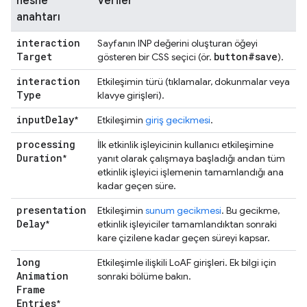
nesne
Veriler
anahtarı
interaction
Sayfanın INP değerini oluşturan öğeyi
Target
button#save
gösteren bir CSS seçici (ör.
).
interaction
Etkileşimin türü (tıklamalar, dokunmalar veya
Type
klavye girişleri).
input
Delay
*
Etkileşimin
giriş gecikmesi
.
processing
İlk etkinlik işleyicinin kullanıcı etkileşimine
Duration
*
yanıt olarak çalışmaya başladığı andan tüm
etkinlik işleyici işlemenin tamamlandığı ana
kadar geçen süre.
presentation
Etkileşimin
sunum gecikmesi
. Bu gecikme,
Delay
*
etkinlik işleyiciler tamamlandıktan sonraki
kare çizilene kadar geçen süreyi kapsar.
long
Etkileşimle ilişkili LoAF girişleri. Ek bilgi için
Animation
sonraki bölüme bakın.
Frame
Entries
*