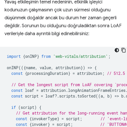
Yavaş etkileşimin temel nedeninin, etkinlik işleyici
kodunuzun çalışmasının çok uzun sürmesi olduğunu
düşünmek doğaldır ancak bu durum her zaman geçerli
değildir. Sorunun bu olduğunu doğruladıktan sonra LoAF
verileriyle daha ayrıntılı bilgi edinebilirsiniz:
import
{
onINP
}
from
'web-vitals/attribution'
;
onINP
(({
name
,
value
,
attribution
})
=
>
{
const
{
processingDuration
}
=
attribution
;
// 512.5
// Get the longest script from LoAF covering `proc
const
loaf
=
attribution
.
longAnimationFrameEntries
const
script
=
loaf
?
.
scripts
.
toSorted
((
a
,
b
)
=
>
b
.
if
(
script
)
{
// Get attribution for the long-running event ha
const
{
invokerType
}
=
script
;
// 'event-l
const
{
invoker
}
=
script
;
// 'BUTTON#