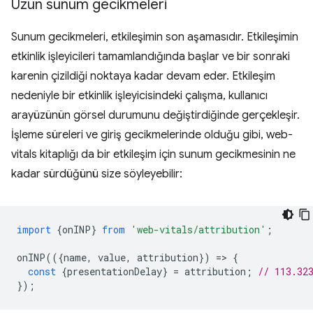
Uzun sunum gecikmeleri
Sunum gecikmeleri, etkileşimin son aşamasıdır. Etkileşimin
etkinlik işleyicileri tamamlandığında başlar ve bir sonraki
karenin çizildiği noktaya kadar devam eder. Etkileşim
nedeniyle bir etkinlik işleyicisindeki çalışma, kullanıcı
arayüzünün görsel durumunu değiştirdiğinde gerçekleşir.
İşleme süreleri ve giriş gecikmelerinde olduğu gibi, web-
vitals kitaplığı da bir etkileşim için sunum gecikmesinin ne
kadar sürdüğünü size söyleyebilir:
import
{
onINP
}
from
'web-vitals/attribution'
;
onINP
(({
name
,
value
,
attribution
})
=
>
{
const
{
presentationDelay
}
=
attribution
;
// 113.32
});