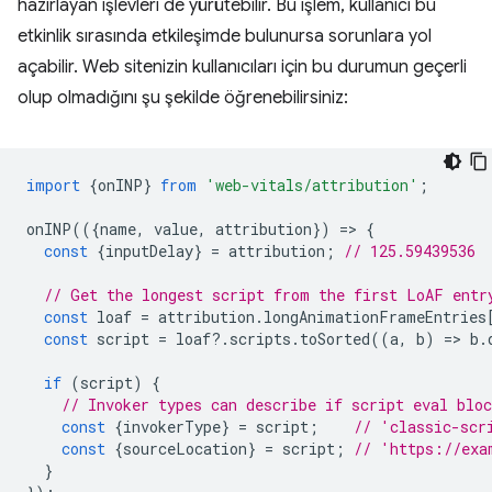
hazırlayan işlevleri de yürütebilir. Bu işlem, kullanıcı bu
etkinlik sırasında etkileşimde bulunursa sorunlara yol
açabilir. Web sitenizin kullanıcıları için bu durumun geçerli
olup olmadığını şu şekilde öğrenebilirsiniz:
import
{
onINP
}
from
'web-vitals/attribution'
;
onINP
(({
name
,
value
,
attribution
})
=
>
{
const
{
inputDelay
}
=
attribution
;
// 125.59439536
// Get the longest script from the first LoAF entr
const
loaf
=
attribution
.
longAnimationFrameEntries
const
script
=
loaf
?
.
scripts
.
toSorted
((
a
,
b
)
=
>
b
.
if
(
script
)
{
// Invoker types can describe if script eval blo
const
{
invokerType
}
=
script
;
// 'classic-scr
const
{
sourceLocation
}
=
script
;
// 'https://exa
}