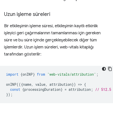
Uzun işleme süreleri
Bir etkileşimin işleme süresi, etkileşimin kayıtlı etkinlik
işleyici geri çağırmalarının tamamlanması için gereken
süre ve bu süre içinde gerçekleşebilecek diğer tüm
işlemlerdir. Uzun işlem süreleri, web-vitals kitaplığı
tarafından gösterilir:
import
{
onINP
}
from
'web-vitals/attribution'
;
onINP
(({
name
,
value
,
attribution
})
=
>
{
const
{
processingDuration
}
=
attribution
;
// 512.5
});