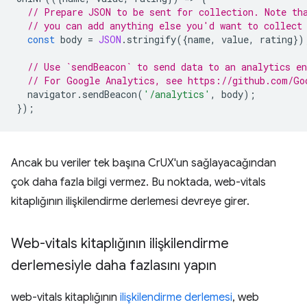
// Prepare JSON to be sent for collection. Note th
// you can add anything else you'd want to collect
const
body
=
JSON
.
stringify
({
name
,
value
,
rating
})
// Use `sendBeacon` to send data to an analytics en
// For Google Analytics, see https://github.com/Go
navigator
.
sendBeacon
(
'/analytics'
,
body
);
});
Ancak bu veriler tek başına CrUX'un sağlayacağından
çok daha fazla bilgi vermez. Bu noktada, web-vitals
kitaplığının ilişkilendirme derlemesi devreye girer.
Web-vitals kitaplığının ilişkilendirme
derlemesiyle daha fazlasını yapın
web-vitals kitaplığının
ilişkilendirme derlemesi
, web