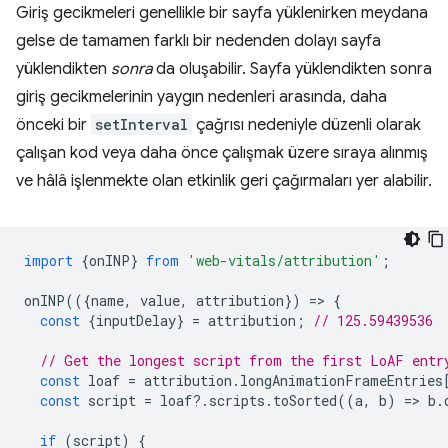
Giriş gecikmeleri genellikle bir sayfa yüklenirken meydana
gelse de tamamen farklı bir nedenden dolayı sayfa
yüklendikten
sonra
da oluşabilir. Sayfa yüklendikten sonra
giriş gecikmelerinin yaygın nedenleri arasında, daha
önceki bir
setInterval
çağrısı nedeniyle düzenli olarak
çalışan kod veya daha önce çalışmak üzere sıraya alınmış
ve hâlâ işlenmekte olan etkinlik geri çağırmaları yer alabilir.
import
{
onINP
}
from
'web-vitals/attribution'
;
onINP
(({
name
,
value
,
attribution
})
=
>
{
const
{
inputDelay
}
=
attribution
;
// 125.59439536
// Get the longest script from the first LoAF entr
const
loaf
=
attribution
.
longAnimationFrameEntries
const
script
=
loaf
?
.
scripts
.
toSorted
((
a
,
b
)
=
>
b
.
if
(
script
)
{