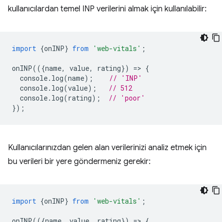
kullanıcılardan temel INP verilerini almak için kullanılabilir:
import
{
onINP
}
from
'web-vitals'
;
onINP
(({
name
,
value
,
rating
})
=
>
{
console
.
log
(
name
);
// 'INP'
console
.
log
(
value
);
// 512
console
.
log
(
rating
);
// 'poor'
});
Kullanıcılarınızdan gelen alan verilerinizi analiz etmek için
bu verileri bir yere göndermeniz gerekir:
import
{
onINP
}
from
'web-vitals'
;
onINP
(({
name
,
value
,
rating
})
=
>
{