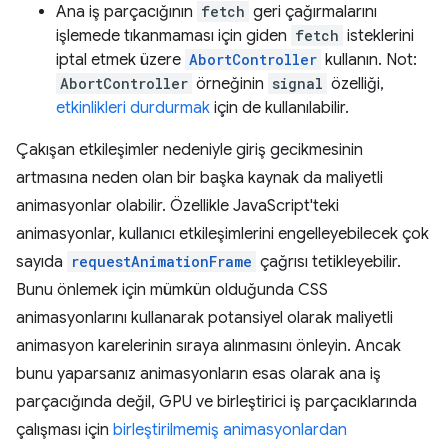
Ana iş parçacığının
fetch
geri çağırmalarını
işlemede tıkanmaması için giden
fetch
isteklerini
iptal etmek üzere
AbortController
kullanın. Not:
AbortController
örneğinin
signal
özelliği,
etkinlikleri durdurmak
için de kullanılabilir.
Çakışan etkileşimler nedeniyle giriş gecikmesinin
artmasına neden olan bir başka kaynak da maliyetli
animasyonlar olabilir. Özellikle JavaScript'teki
animasyonlar, kullanıcı etkileşimlerini engelleyebilecek çok
sayıda
requestAnimationFrame
çağrısı tetikleyebilir.
Bunu önlemek için mümkün olduğunda CSS
animasyonlarını kullanarak potansiyel olarak maliyetli
animasyon karelerinin sıraya alınmasını önleyin. Ancak
bunu yaparsanız animasyonların esas olarak ana iş
parçacığında değil, GPU ve birleştirici iş parçacıklarında
çalışması için
birleştirilmemiş animasyonlardan