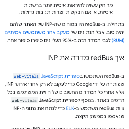
מרוחק עשויה להיראות איטית יותר ברשתות
איטיות, או אם הבקשות יוצרות תגובות גדולות.
בתחילה, ב-redBus היו בטוחים שה-INP של האתר שלהם
יהיה טוב, אבל הנתונים של
מעקב אחר משתמשים אמיתיים
(RUM)
לגבי המדד הזה ב-95% העליונים סיפרו סיפור אחר.
איך red
Bus מדדה את INP
ב-redBus השתמשו ב
ספריית JavaScript‏
web-vitals
שפותחה על ידי Google כדי לעקוב לא רק אחרי אירועי INP,
אלא אחרי כל המדדים החשובים של חוויית המשתמש בכל
הדפים באתר. בנוסף לספריית JavaScript‏
web-vitals
,
צוות redBus השתמש ב-
ELK
כדי לנתח את נתוני ה-INP
שנאספו בממשק הקצה.