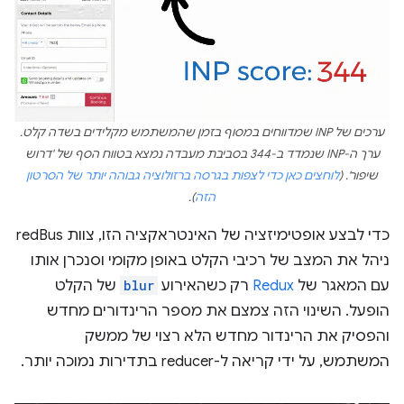
ערכים של INP שמדווחים במסוף בזמן שהמשתמש מקלידים בשדה קלט.
ערך ה-INP שנמדד ב-344 בסביבת מעבדה נמצא בטווח הסף של 'דרוש
שיפור'. (
לוחצים כאן כדי לצפות בגרסה ברזולוציה גבוהה יותר של הסרטון
הזה
).
כדי לבצע אופטימיזציה של האינטראקציה הזו, צוות redBus
ניהל את המצב של רכיבי הקלט באופן מקומי וסנכרן אותו
עם המאגר של
Redux
רק כשהאירוע
blur
של הקלט
הופעל. השינוי הזה צמצם את מספר הרינדורים מחדש
והפסיק את הרינדור מחדש הלא רצוי של ממשק
המשתמש, על ידי קריאה ל-reducer בתדירות נמוכה יותר.