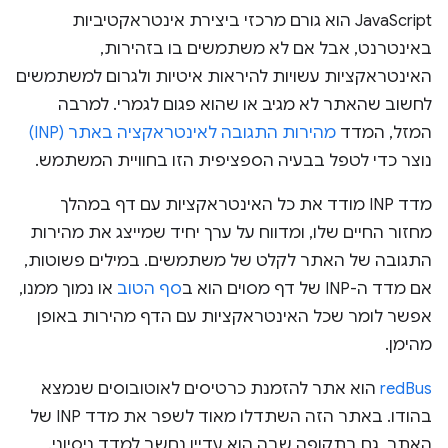
JavaScript הוא גורם מרכזי ביצירת אינטראקטיביות
באינטרנט, אבל אם לא משתמשים בו בזהירות,
האינטראקציות עשויות להיראות איטיות ולגרום למשתמשים
לחשוב שהאתר לא מגיב או שהוא פגום לגמרי. למרבה
המזל, המדד
מהירות התגובה לאינטראקציה באתר (INP)
נוצר כדי לטפל בבעיה הספציפית הזו בחוויית המשתמש.
מדד INP מודד את כל האינטראקציות עם דף במהלך
מחזור החיים שלו, ומדווח על ערך יחיד שמייצג את מהירות
התגובה של האתר לקלט של משתמשים. במילים פשוטות,
אם מדד ה-INP של דף מסוים הוא ב
סף הטוב
או נמוך ממנו,
אפשר לומר שכל האינטראקציות עם הדף מהירות באופן
מהימן.
redBus
הוא אתר להזמנת כרטיסים לאוטובוסים שנמצא
בהודו. באתר הזה השתדלו מאוד לשפר את מדד INP של
האתר, גם בתקופה שבה הוא עדיין נחשב למדד ניסיוני.