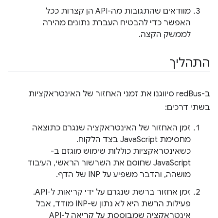
מוודאים שהתגובות מה-API הן קצרות ככל
האפשר כדי להבטיח העברת נתונים מהירה
לממשק הקצה.
התהליך
ב-redBus סיווגנו את זמני האחזור של האינטראקציות
בשתי דרכים:
זמן האחזור של האינטראקציה שנגרם כתוצאה
מחסימת JavaScript בצד הלקוח.
כשאינטראקציות כוללות שימוש מוגזם ב-
JavaScript שחוסם את השרשור הראשי, העיבוד
מושהה, והדבר משפיע על INP של הדף.
זמן אחזור ברשת שנגרם על ידי קריאות ל-API.
פעילות הרשת היא לא נתון ש-INP מודד, אבל
אינטראקציה שמבוססת על קריאה ל-API