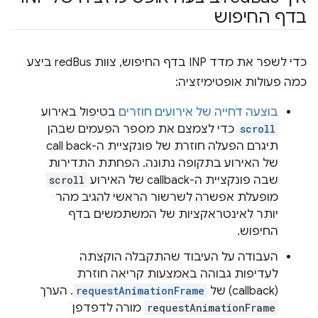
בדף החיפוש
כדי לשפר את מדד INP בדף החיפוש, צוות redBus ביצע
כמה פעולות אופטימיזציה:
בוצעה דחייה של אירועים חוזרים
בטיפול באירוע
scroll
כדי לצמצם את מספר הפעמים שבהן
תיגרם הפעלה חוזרת של פונקציית ה-call back
של האירוע בתקופה נתונה. הפחתת התדירות
שבה פונקציית ה-callback של האירוע
scroll
מופעלת אפשרה לשרשור הראשי להגיב מהר
יותר לאינטראקציות של המשתמשים בדף
החיפוש.
העבודה על העיבוד שהתקבלה הוקצתה
לעדיפות גבוהה באמצעות קריאה חוזרת
(callback) של
requestAnimationFrame
. הערך
requestAnimationFrame
מורה לדפדפן