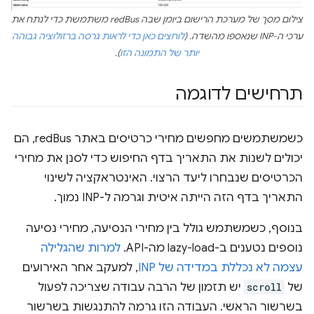
צילום מסך של מערכת הרישום ביומן שבה redBus משתמשת כדי לנתח את
ערכי ה-INP שנאספו מהשדה. (
לוחצים כאן כדי לראות גרסה ברזולוציה גבוהה
יותר של התמונה הזו
).
תרחישים לדוגמה
כשמשתמשים מחפשים מחירי כרטיסים באתר redBus, הם
יכולים לשנות את התאריך בדף החיפוש כדי לסנן את מחירי
הכרטיסים שנבחרו ליעד הרצוי. האינטראקציה לשינוי
התאריך בדף הזה הייתה איטית וגרמה ל-INP נמוך.
בנוסף, כשמשתמש גולל בין מחירי הנסיעה, מחירי נסיעה
נוספים נטענים ב-lazy-load מה-API.
למרות שהגלילה
עצמה לא נכללת במדידה של INP
, למעקב אחר האירועים
של
scroll
יש תזמון של הרבה עבודה שצריכה לפעול
בשרשור הראשי. העבודה הזו גרמה להתנגשות בשרשור