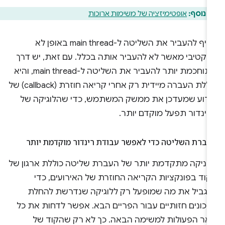
 נוסף:
אופטימיזציה של משימות ארוכות
עדיף להעביר את השליטה ל-main thread באופן לא
לקטיבי מאשר לא להעביר אותה בכלל. עם זאת, יש דרך
מתוחכמת יותר להעביר את השליטה ל-main thread, והיא
כוללת העברה מיידית רק אחרי קריאה חוזרת (callback) של
ירוע שמעדכן את ממשק המשתמש, כדי שהלוגיקה של
רינדור תפעל מוקדם יותר.
עברת השליטה כדי לאפשר עבודת רינדור מוקדמת יותר
כניקה מתקדמת יותר של העברת שליטה כוללת ארגון של
קוד בפונקציות הקריאה החוזרת של האירועים, כדי
הגביל את מה שמופעל רק ללוגיקה שנדרשת להחלת
דכונים חזותיים עבור הפריים הבא. אפשר לדחות את כל
אר הפעולות למשימה הבאה. כך לא רק שהקוד של