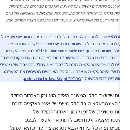
באירועים מתחילים לפעול, ויכול להיות שהוא נגרם מגורמים כמו משימות
ארוכות בתהליכון הראשי. לאחר מכן מופעלות פונקציות ה-callback של גורם
טפל באירועים של האינטראקציה, ומתרחש עיכוב לפני הצגת הפריים הבא.
הערה:
אפשר למדוד חלקי משנה לכל רשומה בנפרד מסוג
, אבל
event
ץ למדוד אותם בכל הרשומות מסוג
שמופקות באותו פריים
event
גמה, רשומות מסוג
,‏
ו-
בתרשים הקודם),
click
mouseup
pointerup
שמוצג בתרשים הקודם. כך אפשר לזהות בצורה נכונה את מקום העיכוב
ובים לפני שהאינטראקציה מתחילה להתבצע, כחלק מהעיבוד של מטפלי
עים של אינטראקציה או אחרי שמטפלי האירועים מסיימים את הפעולה).
חושבים חלקי המשנה ב
ספריית JavaScript‏
.
web-vitals
כום שלושת חלקי המשנה האלה הוא זמן האחזור הכולל
ל האינטראקציה. כל חלק משני של אינטראקציה תורם
מות מסוימת של זמן לזמן האחזור הכולל של
אינטראקציה, ולכן חשוב לדעת איך אפשר לבצע
ופטימיזציה של כל חלק באינטראקציה כדי שהיא תפעל