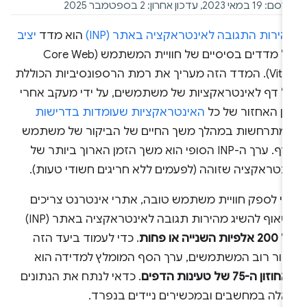
1 במאי 2023, עדכון אחרון: 2 בספטמבר 2025
ירות התגובה לאינטראקציה באתר (INP)
הוא מדד
יציב
של מדדים בסיסיים של חוויית המשתמש (Core Web
Vitals). המדד הזה מעריך את רמת הרספונסיביות הכוללת
ל דף לאינטראקציות של משתמשים, על ידי מעקב אחרי
מן האחזור של כל
האינטראקציות שעומדות בדרישות
מתרחשות במהלך משך החיים של הביקור של משתמש
בדף. ערך ה-INP הסופי הוא משך הזמן הארוך ביותר של
ינטראקציה שזוהה (לפעמים ללא חריגים חשודי טעות).
די לספק חוויית משתמש טובה, אתרי אינטרנט צריכים
לשאוף להשיג מהירות תגובה לאינטראקציה באתר (INP)
ל
200 אלפיות השנייה או פחות
. כדי לעמוד ביעד הזה
בור רוב המשתמשים, ערך הסף המומלץ למדידה הוא
וזון ה-75 של טעינות הדפים
. כדאי לנתח את הנתונים
אלה במחשבים ובמכשירים ניידים בנפרד.