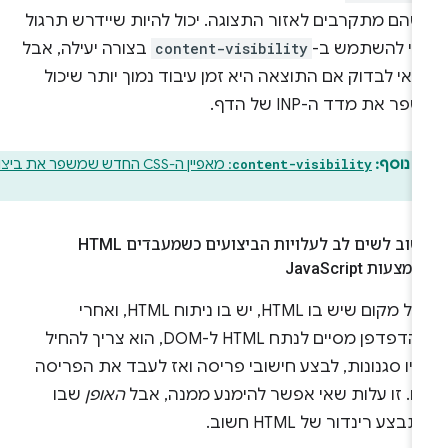
שהם מתקרבים לאזור התצוגה. יכול להיות שיידרש תרגול
די להשתמש ב-
content-visibility
בצורה יעילה, אבל
אי לבדוק אם התוצאה היא זמן עיבוד נמוך יותר שיכול
פר את מדד ה-INP של הדף.
 נוסף:
: מאפיין ה-CSS החדש שמשפר את ביצועי
content-visibility
חשוב לשים לב לעלויות הביצועים כשמעבדים HTML
מצעות Java
Script
בכל מקום שיש בו HTML, יש בו ניתוח HTML, ואחרי
שהדפדפן מסיים לנתח HTML ל-DOM, הוא צריך להחיל
יו סגנונות, לבצע חישובי פריסה ואז לעבד את הפריסה
זו. זו עלות שאי אפשר להימנע ממנה, אבל
האופן
שבו
בצע רינדור של HTML חשוב.