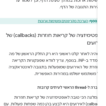
משימות ארוכות במהלך טעינת הדף, וכך לשמור על
הירות התגובה של הדף.
 נוסף:
הערכת סקריפטים ומשימות ארוכות
אופטימיזציה של קריאות חוזרות (callbacks) של
ירועים
שהיה לאחר קלט ראשוני היא רק החלק הראשון של מה
שנמדד ב-INP. בנוסף, צריך לוודא שפונקציות הקריאה
חוזרת של האירועים שמופעלות בתגובה לאינטראקציה
ל משתמש יושלמו במהירות האפשרית.
ה ל-thread הראשי לעיתים קרובות
המלצה הכי טובה לאופטימיזציה של קריאות חוזרות
(callback) לאירועים היא לבצע בהן כמה שפחות פעולות. עם