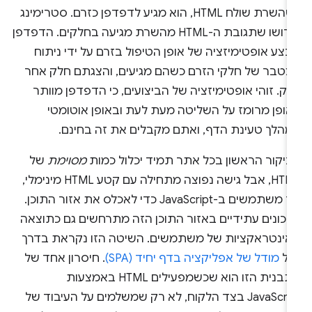
כשהשרת שולח HTML, הוא מגיע לדפדפן כזרם. סטרימינג
פירושו שתגובת ה-HTML מהשרת מגיעה בחלקים. הדפדפן
צע אופטימיזציה של אופן הטיפול בזרם על ידי ניתוח
צטבר של חלקי הזרם כשהם מגיעים, והצגתם חלק אחר
ק. זוהי אופטימיזציה של הביצועים, כי הדפדפן מוותר
אופן מרומז על השליטה מעת לעת ובאופן אוטומטי
מהלך טעינת הדף, ואתם מקבלים את זה בחינם.
ביקור הראשון בכל אתר תמיד יכלול כמות
מסוימת
של
HTML, אבל גישה נפוצה מתחילה עם קטע HTML מינימלי,
ואז משתמשים ב-JavaScript כדי לאכלס את אזור התוכן.
דכונים עתידיים באזור התוכן הזה מתרחשים גם כתוצאה
אינטראקציות של משתמשים. השיטה הזו נקראת בדרך
לל
מודל של אפליקציה בדף יחיד (SPA)
. חיסרון אחד של
התבנית הזו הוא שכשמפעילים HTML באמצעות
JavaScript בצד הלקוח, לא רק שמשלמים על העיבוד של