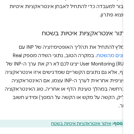
עבור למעבדה כדי להתחיל לאבחן אינטראקציות איטיות
מצוא פתרון.
יתור אינטראקציות איטיות בשטח
מלץ להתחיל את תהליך האופטימיזציה של INP עם
תונים מהשטח
. במקרה הטוב, נתוני השדה מספק Real
User Monitoring (RUM) יציגו לכם לא רק את ערך ה-INP של
דף, אלא גם נתונים הקשריים שמדגישים איזו אינטראקציה
ספציפית אחראית לערך ה-INP עצמו, אם האינטראקציה
תרחשה במהלך טעינת הדף או אחריה, סוג האינטראקציה
קליק, הקשה על מקש או הקשה על המסך) ומידע חשוב
חר.
 נוסף:
איתור אינטראקציות איטיות בשטח