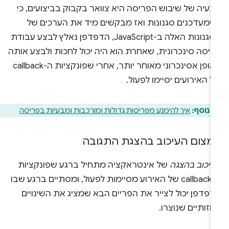
עיה של שיבוש הפריסה היא צוואר בקבוק בביצועים, כי
שמעדכנים סגנונות ואז מבקשים מיד את הערכים של
הסגנונות האלה ב-JavaScript, הדפדפן נאלץ לבצע עבודת
ריסה סינכרונית, שאחרת הוא היה יכול לחכות ולבצע אותה
באופן אסינכרוני מאוחר יותר, אחרי שפונקציות ה-callback
 האירועים יסיימו לפעול.
 נוסף:
איך להימנע מפריסות גדולות ומורכבות ומבעיות בפריסה
מצום העיכוב בהצגת התגובה
עיכוב בהצגה
של אינטראקציה מתחיל ברגע שפונקציות
ה-callback של האירוע מסיימות לפעול, ומסתיים ברגע שבו
פדפן יכול לצייר את הפריים הבא שמציג את השינויים
זותיים שנוצרו.