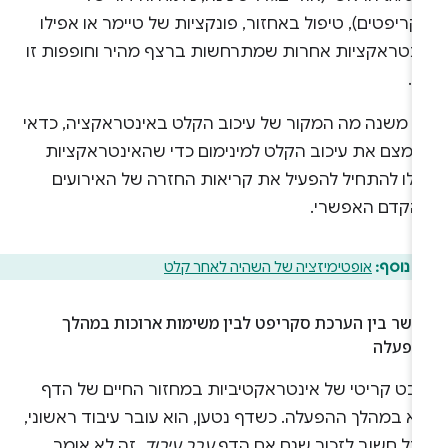
ריפטים), טיפול באחזור, פונקציות של טיימר או אפילו
ינטראקציות אחרות שמתרחשות ברצף מהיר וחופפות זו
ו.
א משנה מה המקור של עיכוב הקלט באינטראקציה, כדאי
צמצם את עיכוב הקלט למינימום כדי שהאינטראקציות
וכלו להתחיל להפעיל את קריאות החזרה של האירועים
הקדם האפשרי.
 נוסף:
אופטימיזציה של השהיה לאחר קלט
קשר בין הערכת סקריפט לבין משימות ארוכות במהלך
הפעלה
יבט קריטי של אינטראקטיביות במחזור החיים של הדף
וא במהלך ההפעלה. כשדף נטען, הוא עובר עיבוד ראשוני,
בל חשוב לזכור שגם אם הדף
עבר עיבוד
, זה לא אומר