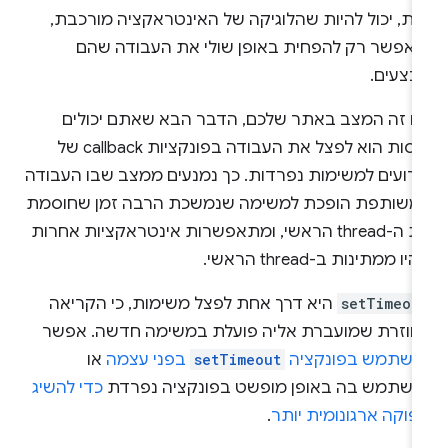
את, יכול להיות שהלוגיקה של האינטראקציה מורכבת,
שאפשר רק להפחית באופן שולי את העבודה שהם
בצעים.
ם זה המצב באתר שלכם, הדבר הבא שאתם יכולים
לנסות הוא לפצל את העבודה בפונקציות callback של
ירועים למשימות נפרדות. כך נמנעים ממצב שבו העבודה
משותפת הופכת למשימה שנמשכת הרבה זמן שחוסמת
את ה-thread הראשי, ומתאפשרות אינטראקציות אחרות
יו ממתינות ב-thread הראשי.
setTimeou
היא דרך אחת לפצל משימות, כי הקריאה
חוזרת שמועברת אליה פועלת במשימה חדשה. אפשר
השתמש בפונקציה
setTimeout
בפני עצמה
או
השתמש בה באופן מופשט בפונקציה נפרדת
כדי להשיג
פוקה ארגונומית יותר
.