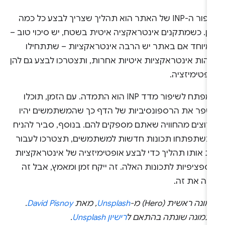
שיפור ה-INP של האתר הוא תהליך שצריך לבצע כל כמה
מן. כשמתקנים אינטראקציה איטית בשטח, יש סיכוי טוב –
מיוחד אם באתר יש הרבה אינטראקציות – שתתחילו
זהות אינטראקציות איטיות אחרות, ותצטרכו לבצע גם להן
פטימיזציה.
המפתח לשיפור מדד INP הוא התמדה. עם הזמן, תוכלו
שפר את הרספונסיביות של הדף כך שהמשתמשים יהיו
רוצים מהחוויה שאתם מספקים להם. בנוסף, סביר להניח
כשתפתחו תכונות חדשות למשתמשים, תצטרכו לעבור
ת אותו תהליך כדי לבצע אופטימיזציה של אינטראקציות
פציפיות לתכונות האלה. זה ייקח זמן ומאמץ, אבל זה
וה את זה.
ונה ראשית (Hero) מ-
Unsplash
, מאת
David Pisnoy
.
תמונה שונתה בהתאם ל
רישיון Unsplash
.