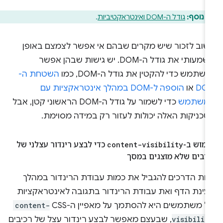
 נוסף:
גודל ה-DOM ואינטראקטיביות
.
שוב לזכור שיש מקרים שבהם אי אפשר לצמצם באופן
משמעותי את גודל ה-DOM. יש גישות שבהן אפשר
שתמש כדי להקטין את גודל ה-DOM, כמו
השטחת ה-
DO
או
הוספה ל-DOM במהלך אינטראקציות עם
משתמש
כדי לשמור על גודל ה-DOM הראשוני קטן, אבל
טכניקות האלה יכולות לעזור רק במידה מסוימת.
ימוש ב-
content-visibility
כדי לבצע רינדור עצלני של
כיבים שלא מוצגים במסך
חת הדרכים להגביל את כמות עבודת הרינדור במהלך
עינת הדף ואת עבודת הרינדור בתגובה לאינטראקציות
 משתמשים היא להסתמך על מאפיין ה-CSS‏
content-
visibilit
, שבעצם מאפשר לבצע רינדור עצל של רכיבים