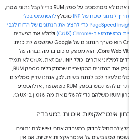
 אתם לא מסתמכים על ספק RUM כדי לקבל נתוני שטח,
דריך לנתוני שטח של INP
מומלץ
להשתמש בכלי
PageSpeed Insights כדי להציג את הנתונים של הדוח לגבי
ויית המשתמש ב-Chrome‏ (CrUX)
ולמלא את הפערים.
CrUX הוא מערך הנתונים של Google שמשמש לתוכנית
Core Web Vitals, והוא מספק סיכום ברמה גבוהה של
מדדים למיליוני אתרים, כולל INP. עם זאת, CrUX לא תמיד
מספק את הנתונים ההקשריים שמתקבלים מספק RUM,
כולים לעזור לכם לנתח בעיות. לכן, אנחנו עדיין ממליצים
לאתרים להשתמש בספק RUM כשאפשר, או להטמיע
R משלהם כדי להשלים את מה שזמין ב-CrUX.
בחון אינטראקציות איטיות במעבדה
ומלץ להתחיל לבדוק במעבדה אחרי שיש לכם נתונים
השטח שמצביעים על אינטראקציות איטיות. אם אין