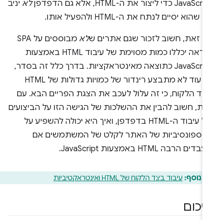
JavaS כדי ליצור את ה-HTML, אלא גם הדפדפן
לא
יניב
 שהוא יסיים לנתח את ה-HTML ולהפעיל אותו.
ם זאת, חשוב לזכור שגם אתרים ש
לא
מבוססים על SPA
כנראה יכללו כמות מסוימת של עיבוד HTML באמצעות
JavaScript כתוצאה מאינטראקציות. בדרך כלל זה בסדר,
כל עוד לא מתבצע רינדור של כמויות גדולות של HTML
צד הלקוח, כי זה עלול לעכב את הצגת הפריים הבא. עם
את, חשוב להבין את ההשלכות של הגישה הזו על הביצועים
של עיבוד ה-HTML בדפדפן, ואיך היא יכולה להשפיע על
רספונסיביות של האתר לקלט של המשתמשים אם
דים הרבה HTML באמצעות JavaScript.
 נוסף:
עיבוד בצד הלקוח של HTML ואינטראקטיביות
יכום