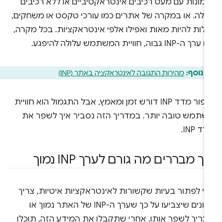
מונות עם מעט רכיבים אינטראקטיביים או ללא רכיבים
אלה. או במקרה של אתרים כמו עורכי טקסט או משחקים,
ולות להיות מאות ואפילו אלפי אינטראקציות. בכל מקרה,
ך ה-INP גבוה, חוויית המשתמש עלולה להיפגע.
 נוסף:
מהירות התגובה לאינטראקציה באתר (INP)
שיפור מדד INP דורש זמן ומאמץ, אבל התגמול הוא חוויית
שתמש טובה יותר. במדריך הזה נסביר איך לשפר את
ד INP.
יך מבררים מה גורם לערך INP נמוך
די לפתור בעיות שקשורות לאינטראקציות איטיות, צריך
נתונים שיצביעו על כך שערך ה-INP של האתר נמוך או
צריך לשפר אותו. אחרי שתקבלו את המידע הזה, תוכלו