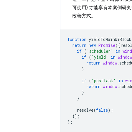
可使用) 才能享有本案例研
改善方式。
function
yieldToMainUiBlock
return
new
Promise
((
reso
if
(
'scheduler'
in
wind
if
(
'yield'
in
window
return
window
.
sched
}
if
(
'postTask'
in
wi
return
window
.
sched
}
}
resolve
(
false
);
});
};