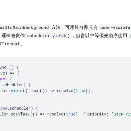
eldToMainBackground
方法，可用於分割具有
user-visible
，邏輯會實作
scheduler.yield()
，但會以中等優先順序使用
tTimeout
。
und
()
{
lve
)
=
>
{
ow
)
{
.
scheduler
)
{
uler
.
yield
().
then
(()
=
>
resolve
(
true
));
ndow
.
scheduler
)
{
uler
.
postTask
(()
=
>
resolve
(
true
),
{
priority
:
'user-vi