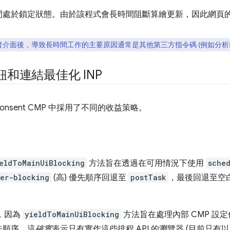
處於鎖定狀態。由於該程式會長時間阻斷算繪更新，因此網頁的 I
介面後，導致長時間工作的主要原因通常是其他第三方指令碼 (例如分析
按鈕和連結最佳化 INP
Consent CMP 中採用了不同的收益策略。
eldToMainUiBlocking
方法旨在透過在可用情況下使用
sched
ser-blocking
(高) 優先順序回退至
postTask
，最後回退至空
，因為
yieldToMainUiBlocking
方法旨在處理內部 CMP 設
先順序。這
確實
表示只有實作這些排程 API 的瀏覽器 (目前只有以 