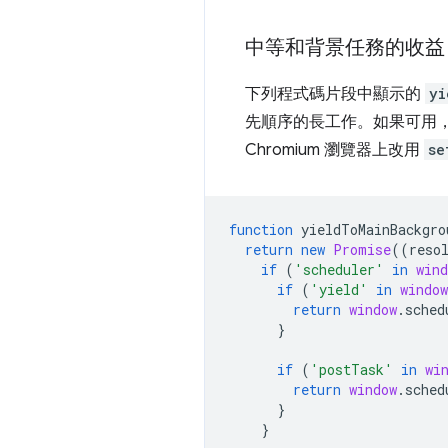
中等和背景任務的收益
下列程式碼片段中顯示的
yi
先順序的長工作。如果可用
Chromium 瀏覽器上改用
se
function
yieldToMainBackgro
return
new
Promise
((
reso
if
(
'scheduler'
in
wind
if
(
'yield'
in
window
return
window
.
sched
}
if
(
'postTask'
in
wi
return
window
.
sched
}
}