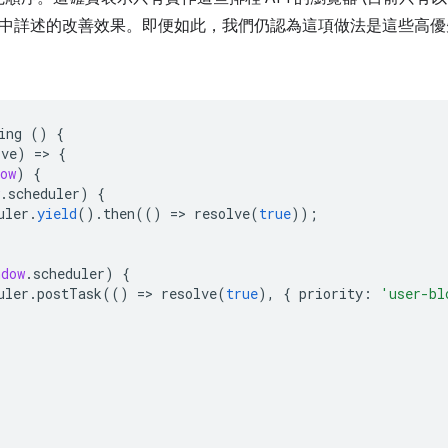
究中詳述的改善效果。即便如此，我們仍認為這項做法是這些高
ing
()
{
lve
)
=
>
{
ow
)
{
.
scheduler
)
{
uler
.
yield
().
then
(()
=
>
resolve
(
true
));
ndow
.
scheduler
)
{
uler
.
postTask
(()
=
>
resolve
(
true
),
{
priority
:
'user-bl