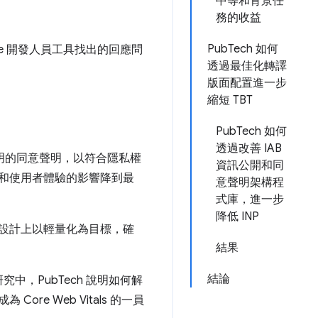
中等和背景任
務的收益
PubTech 如何
ome 開發人員工具找出的回應問
透過最佳化轉譯
版面配置進一步
縮短 TBT
PubTech 如何
透過改善 IAB
用聲明的同意聲明，以符合隱私權
資訊公開和同
能和使用者體驗的影響降到最
意聲明架構程
式庫，進一步
降低 INP
因此設計上以輕量化為目標，確
結果
結論
究中，PubTech 說明如何解
 Core Web Vitals 的一員