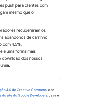
es push para clientes com
chegam mesmo que o
mpradores recuperaram os
ara abandonos de carrinho
o com 4,5%,
ue é uma forma mais
 o download dos nossos
Jumia.
uição 4.0 do Creative Commons
, e as
as do site do Google Developers
. Java é