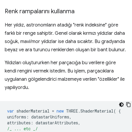
Renk rampalarını kullanma
Her yıldız, astronomların atadığı "renk indeksine" göre
farklı bir renge sahiptir. Genel olarak kırmızı yıldızlar daha
soğuk, mavi/mor yıldızlar ise daha sıcaktır. Bu gradyanda
beyaz ve ara turuncu renklerden oluşan bir bant bulunur.
Yıldızları oluştururken her parçacığa bu verilere göre
kendi rengini vermek istedim. Bu işlem, parçacıklara
uygulanan gölgelendirici malzemeye verilen "özellikler" ile
yapılıyordu.
var
shaderMaterial
=
new
THREE
.
ShaderMaterial
(
{
uniforms
:
datastarUniforms
,
attributes
:
datastarAttributes
,
/_ ... etc _/