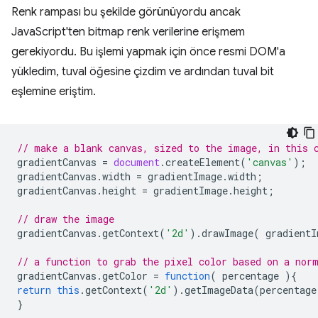
Renk rampası bu şekilde görünüyordu ancak
JavaScript'ten bitmap renk verilerine erişmem
gerekiyordu. Bu işlemi yapmak için önce resmi DOM'a
yükledim, tuval öğesine çizdim ve ardından tuval bit
eşlemine eriştim.
// make a blank canvas, sized to the image, in this 
gradientCanvas
=
document
.
createElement
(
'canvas'
);
gradientCanvas
.
width
=
gradientImage
.
width
;
gradientCanvas
.
height
=
gradientImage
.
height
;
// draw the image
gradientCanvas
.
getContext
(
'2d'
).
drawImage
(
gradientI
// a function to grab the pixel color based on a nor
gradientCanvas
.
getColor
=
function
(
percentage
){
return
this
.
getContext
(
'2d'
).
getImageData
(
percentage
}