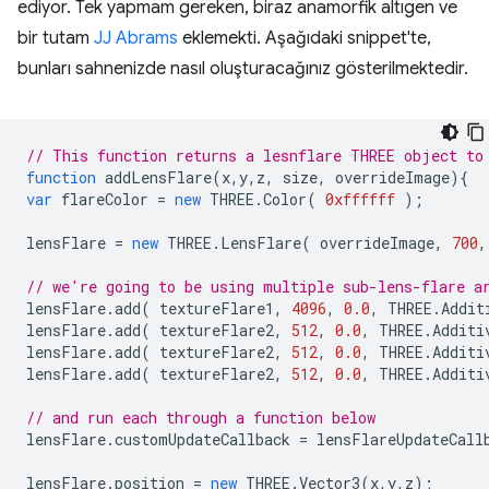
ediyor. Tek yapmam gereken, biraz anamorfik altıgen ve
bir tutam
JJ Abrams
eklemekti. Aşağıdaki snippet'te,
bunları sahnenizde nasıl oluşturacağınız gösterilmektedir.
// This function returns a lesnflare THREE object to
function
addLensFlare
(
x
,
y
,
z
,
size
,
overrideImage
){
var
flareColor
=
new
THREE
.
Color
(
0xffffff
);
lensFlare
=
new
THREE
.
LensFlare
(
overrideImage
,
700
,
// we're going to be using multiple sub-lens-flare a
lensFlare
.
add
(
textureFlare1
,
4096
,
0.0
,
THREE
.
Addit
lensFlare
.
add
(
textureFlare2
,
512
,
0.0
,
THREE
.
Additi
lensFlare
.
add
(
textureFlare2
,
512
,
0.0
,
THREE
.
Additi
lensFlare
.
add
(
textureFlare2
,
512
,
0.0
,
THREE
.
Additi
// and run each through a function below
lensFlare
.
customUpdateCallback
=
lensFlareUpdateCall
lensFlare
.
position
=
new
THREE
.
Vector3
(
x
,
y
,
z
);