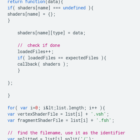
return
function
(
data
){
if
(
shaders
[
name
]
===
undefined
){
shaders
[
name
]
=
{};
}
shaders
[
name
][
type
]
=
data
;
//  check if done
loadedFiles
++
;
if
(
loadedFiles
==
expectedFiles
){
callback
(
shaders
);
}
};
}
for
(
var
i
=
0
;
i&lt
;
list
.
length
;
i
++
){
var
vertexShaderFile
=
list
[
i
]
+
'.vsh'
;
var
fragmentShaderFile
=
list
[
i
]
+
'.fsh'
;
//  find the filename, use it as the identifier
var
splitted
=
list
[
i
].
split
(
'/'
);