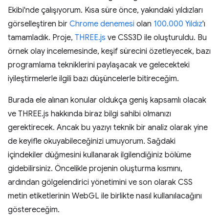
Ekibi'nde çalışıyorum. Kısa süre önce, yakındaki yıldızları
görselleştiren bir
Chrome denemesi
olan
100.000 Yıldız
'ı
tamamladık. Proje,
THREE.js
ve CSS3D ile oluşturuldu. Bu
örnek olay incelemesinde, keşif sürecini özetleyecek, bazı
programlama tekniklerini paylaşacak ve gelecekteki
iyileştirmelerle ilgili bazı düşüncelerle bitireceğim.
Burada ele alınan konular oldukça geniş kapsamlı olacak
ve THREE.js hakkında biraz bilgi sahibi olmanızı
gerektirecek. Ancak bu yazıyı teknik bir analiz olarak yine
de keyifle okuyabileceğinizi umuyorum. Sağdaki
içindekiler düğmesini kullanarak ilgilendiğiniz bölüme
gidebilirsiniz. Öncelikle projenin oluşturma kısmını,
ardından gölgelendirici yönetimini ve son olarak CSS
metin etiketlerinin WebGL ile birlikte nasıl kullanılacağını
göstereceğim.