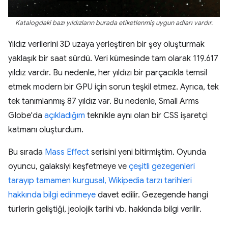
Katalogdaki bazı yıldızların burada etiketlenmiş uygun adları vardır.
Yıldız verilerini 3D uzaya yerleştiren bir şey oluşturmak
yaklaşık bir saat sürdü. Veri kümesinde tam olarak 119.617
yıldız vardır. Bu nedenle, her yıldızı bir parçacıkla temsil
etmek modern bir GPU için sorun teşkil etmez. Ayrıca, tek
tek tanımlanmış 87 yıldız var. Bu nedenle, Small Arms
Globe'da
açıkladığım
teknikle aynı olan bir CSS işaretçi
katmanı oluşturdum.
Bu sırada
Mass Effect
serisini yeni bitirmiştim. Oyunda
oyuncu, galaksiyi keşfetmeye ve
çeşitli gezegenleri
tarayıp tamamen kurgusal, Wikipedia tarzı tarihleri
hakkında bilgi edinmeye
davet edilir. Gezegende hangi
türlerin geliştiği, jeolojik tarihi vb. hakkında bilgi verilir.