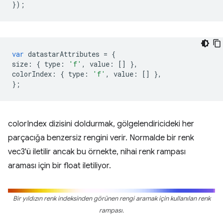
});
var
datastarAttributes
=
{
size
:
{
type
:
'f'
,
value
:
[]
},
colorIndex
:
{
type
:
'f'
,
value
:
[]
},
};
colorIndex dizisini doldurmak, gölgelendiricideki her
parçacığa benzersiz rengini verir. Normalde bir renk
vec3'ü iletilir ancak bu örnekte, nihai renk rampası
araması için bir float iletiliyor.
Bir yıldızın renk indeksinden görünen rengi aramak için kullanılan renk
rampası.