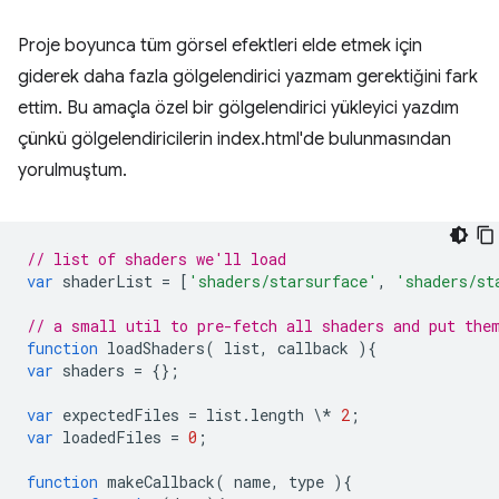
Proje boyunca tüm görsel efektleri elde etmek için
giderek daha fazla gölgelendirici yazmam gerektiğini fark
ettim. Bu amaçla özel bir gölgelendirici yükleyici yazdım
çünkü gölgelendiricilerin index.html'de bulunmasından
yorulmuştum.
// list of shaders we'll load
var
shaderList
=
[
'shaders/starsurface'
,
'shaders/st
// a small util to pre-fetch all shaders and put the
function
loadShaders
(
list
,
callback
){
var
shaders
=
{};
var
expectedFiles
=
list
.
length
\
*
2
;
var
loadedFiles
=
0
;
function
makeCallback
(
name
,
type
){