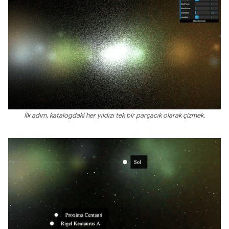
İlk adım, katalogdaki her yıldızı tek bir parçacık olarak çizmek.