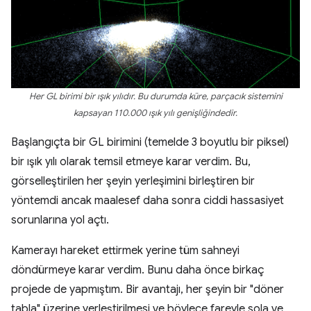
Her GL birimi bir ışık yılıdır. Bu durumda küre, parçacık sistemini
kapsayan 110.000 ışık yılı genişliğindedir.
Başlangıçta bir GL birimini (temelde 3 boyutlu bir piksel)
bir ışık yılı olarak temsil etmeye karar verdim. Bu,
görselleştirilen her şeyin yerleşimini birleştiren bir
yöntemdi ancak maalesef daha sonra ciddi hassasiyet
sorunlarına yol açtı.
Kamerayı hareket ettirmek yerine tüm sahneyi
döndürmeye karar verdim. Bunu daha önce birkaç
projede de yapmıştım. Bir avantajı, her şeyin bir "döner
tabla" üzerine yerleştirilmesi ve böylece fareyle sola ve