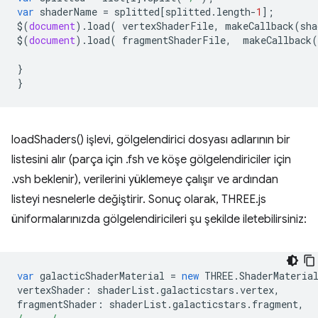
var
shaderName
=
splitted
[
splitted
.
length
-
1
];
$
(
document
).
load
(
vertexShaderFile
,
makeCallback
(
sha
$
(
document
).
load
(
fragmentShaderFile
,
makeCallback
(
}
}
loadShaders() işlevi, gölgelendirici dosyası adlarının bir
listesini alır (parça için .fsh ve köşe gölgelendiriciler için
.vsh beklenir), verilerini yüklemeye çalışır ve ardından
listeyi nesnelerle değiştirir. Sonuç olarak, THREE.js
üniformalarınızda gölgelendiricileri şu şekilde iletebilirsiniz:
var
galacticShaderMaterial
=
new
THREE
.
ShaderMateria
vertexShader
:
shaderList
.
galacticstars
.
vertex
,
fragmentShader
:
shaderList
.
galacticstars
.
fragment
,