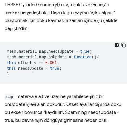
THREE.CylinderGeometry() oluşturuldu ve Güneş'in
merkezine yerleştirildi. Dışa doğru yayılan "ışık dalgası"
oluşturmak için doku kaymasını zaman içinde şu şekilde
değiştirdim:
mesh
.
material
.
map
.
needsUpdate
=
true
;
mesh
.
material
.
map
.
onUpdate
=
function
(){
this
.
offset
.
y
-=
0.001
;
this
.
needsUpdate
=
true
;
}
map
, materyale ait ve üzerine yazabileceğiniz bir
onUpdate işlevi alan dokudur. Ofset ayarlandığında doku,
bu eksen boyunca "kaydırılır". Spamming needsUpdate =
true, bu davranışın döngüye girmesine neden olur.