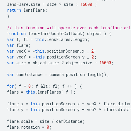
lensFlare
.
size
=
size
?
size
:
16000
;
return
lensFlare
;
}
// this function will operate over each lensflare ar
function
lensFlareUpdateCallback
(
object
)
{
var
f
,
fl
=
this
.
lensFlares
.
length
;
var
flare
;
var
vecX
=
-
this
.
positionScreen
.
x
_
2
;
var
vecY
=
-
this
.
positionScreen
.
y
_
2
;
var
size
=
object
.
size
?
object
.
size
:
16000
;
var
camDistance
=
camera
.
position
.
length
();
for
(
f
=
0
;
f
&
lt
;
fl
;
f
++
)
{
flare
=
this
.
lensFlares
[
f
];
flare
.
x
=
this
.
positionScreen
.
x
+
vecX
*
flare
.
dista
flare
.
y
=
this
.
positionScreen
.
y
+
vecY
*
flare
.
dista
flare
.
scale
=
size
/
camDistance
;
flare
.
rotation
=
0
;