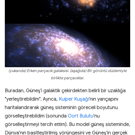
(yukarıda) Erken parçacık galaksisi. (aşağıda) Bir görüntü düzlemiyle
birlikte parçacıklar.
Buradan, Güneş'i galaktik çekirdekten belirli bir uzaklığa
"yerleştirebildim". Ayrıca,
Kuiper Kuşağı
'nın yarıçapını
haritalandırarak güneş sisteminin göreceli boyutunu
görselleştirebildim (sonunda
Oort Bulutu
'nu
görselleştirmeyi tercih ettim). Bu model güneş sisteminde,
Dünya'nın basitleştirilmiş yörüngesini ve Güneş'in gerçek