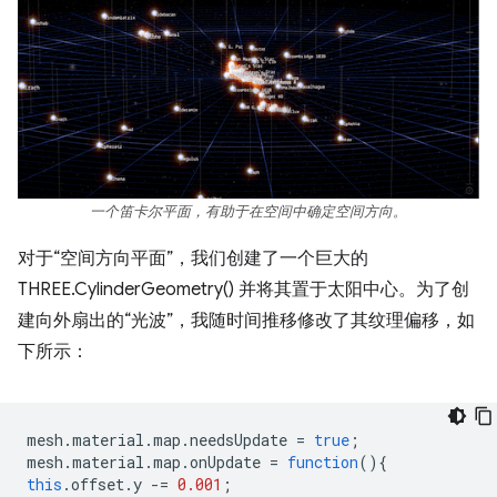
一个笛卡尔平面，有助于在空间中确定空间方向。
对于“空间方向平面”，我们创建了一个巨大的
THREE.CylinderGeometry() 并将其置于太阳中心。为了创
建向外扇出的“光波”，我随时间推移修改了其纹理偏移，如
下所示：
mesh
.
material
.
map
.
needsUpdate
=
true
;
mesh
.
material
.
map
.
onUpdate
=
function
(){
this
.
offset
.
y
-=
0.001
;