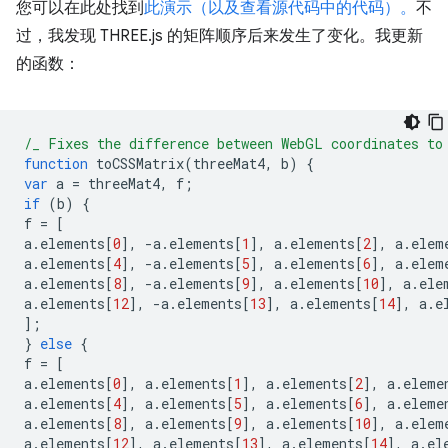
您可以在此处找到
此演示（以及查看源代码中的代码）。
不
过，我发现 THREE.js 的矩阵顺序后来发生了变化。我更新
的函数：
/_ Fixes the difference between WebGL coordinates to
function
toCSSMatrix
(
threeMat4
,
b
)
{
var
a
=
threeMat4
,
f
;
if
(
b
)
{
f
=
[
a
.
elements
[
0
],
-
a
.
elements
[
1
],
a
.
elements
[
2
],
a
.
elem
a
.
elements
[
4
],
-
a
.
elements
[
5
],
a
.
elements
[
6
],
a
.
elem
a
.
elements
[
8
],
-
a
.
elements
[
9
],
a
.
elements
[
10
],
a
.
ele
a
.
elements
[
12
],
-
a
.
elements
[
13
],
a
.
elements
[
14
],
a
.
e
];
}
else
{
f
=
[
a
.
elements
[
0
],
a
.
elements
[
1
],
a
.
elements
[
2
],
a
.
eleme
a
.
elements
[
4
],
a
.
elements
[
5
],
a
.
elements
[
6
],
a
.
eleme
a
.
elements
[
8
],
a
.
elements
[
9
],
a
.
elements
[
10
],
a
.
elem
a
.
elements
[
12
],
a
.
elements
[
13
],
a
.
elements
[
14
],
a
.
el