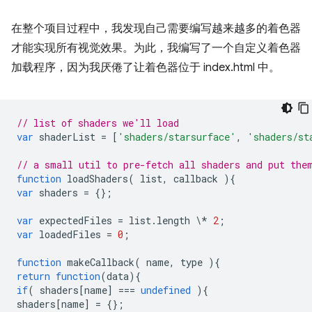
在整个项目过程中，我发现自己需要编写越来越多的着色器
才能实现所有视觉效果。为此，我编写了一个自定义着色器
加载程序，因为我厌倦了让着色器位于 index.html 中。
// list of shaders we'll load
var
shaderList
=
[
'shaders/starsurface'
,
'shaders/st
// a small util to pre-fetch all shaders and put the
function
loadShaders
(
list
,
callback
){
var
shaders
=
{};
var
expectedFiles
=
list
.
length
\
*
2
;
var
loadedFiles
=
0
;
function
makeCallback
(
name
,
type
){
return
function
(
data
){
if
(
shaders
[
name
]
===
undefined
){
shaders
[
name
]
=
{};