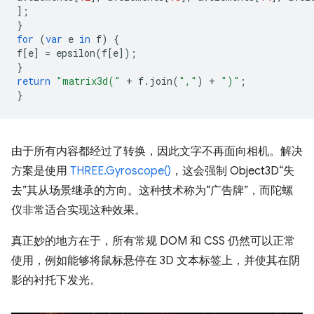
];
}
for
(
var
e
in
f
)
{
f
[
e
]
=
epsilon
(
f
[
e
]);
}
return
"matrix3d("
+
f
.
join
(
","
)
+
")"
;
}
由于所有内容都经过了转换，因此文字不再面向相机。解决
方案是使用
THREE.Gyroscope()
，这会强制 Object3D“失
去”其从场景继承的方向。这种技术称为“广告牌”，而陀螺
仪非常适合实现这种效果。
真正妙的地方在于，所有常规 DOM 和 CSS 仍然可以正常
使用，例如能够将鼠标悬停在 3D 文本标签上，并使其在阴
影的衬托下发光。