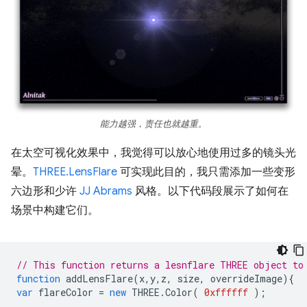
能力越强，责任也就越重。
在太空可视化效果中，我觉得可以放心地使用过多的镜头光
晕。
THREE.LensFlare
可实现此目的，我只需添加一些变形
六边形和少许
JJ Abrams
风格。以下代码段展示了如何在
场景中构建它们。
// This function returns a lesnflare THREE object to
function
addLensFlare
(
x
,
y
,
z
,
size
,
overrideImage
){
var
flareColor
=
new
THREE
.
Color
(
0xffffff
);