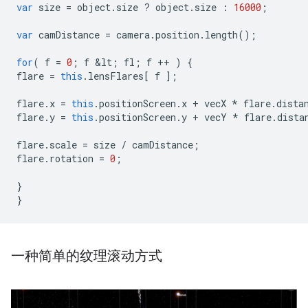
var
size
=
object
.
size
?
object
.
size
:
16000
;
var
camDistance
=
camera
.
position
.
length
();
for
(
f
=
0
;
f
&
lt
;
fl
;
f
++
)
{
flare
=
this
.
lensFlares
[
f
];
flare
.
x
=
this
.
positionScreen
.
x
+
vecX
*
flare
.
dista
flare
.
y
=
this
.
positionScreen
.
y
+
vecY
*
flare
.
dista
flare
.
scale
=
size
/
camDistance
;
flare
.
rotation
=
0
;
}
}
一种简单的纹理滚动方式