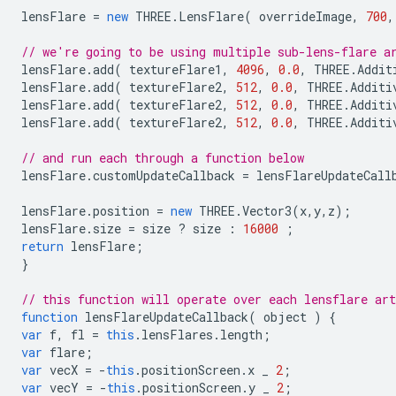
lensFlare
=
new
THREE
.
LensFlare
(
overrideImage
,
700
,
// we're going to be using multiple sub-lens-flare a
lensFlare
.
add
(
textureFlare1
,
4096
,
0.0
,
THREE
.
Addit
lensFlare
.
add
(
textureFlare2
,
512
,
0.0
,
THREE
.
Additi
lensFlare
.
add
(
textureFlare2
,
512
,
0.0
,
THREE
.
Additi
lensFlare
.
add
(
textureFlare2
,
512
,
0.0
,
THREE
.
Additi
// and run each through a function below
lensFlare
.
customUpdateCallback
=
lensFlareUpdateCall
lensFlare
.
position
=
new
THREE
.
Vector3
(
x
,
y
,
z
);
lensFlare
.
size
=
size
?
size
:
16000
;
return
lensFlare
;
}
// this function will operate over each lensflare ar
function
lensFlareUpdateCallback
(
object
)
{
var
f
,
fl
=
this
.
lensFlares
.
length
;
var
flare
;
var
vecX
=
-
this
.
positionScreen
.
x
_
2
;
var
vecY
=
-
this
.
positionScreen
.
y
_
2
;