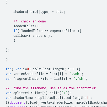
}
shaders
[
name
][
type
]
=
data
;
//  check if done
loadedFiles
++
;
if
(
loadedFiles
==
expectedFiles
){
callback
(
shaders
);
}
};
}
for
(
var
i
=
0
;
i&lt
;
list
.
length
;
i
++
){
var
vertexShaderFile
=
list
[
i
]
+
'.vsh'
;
var
fragmentShaderFile
=
list
[
i
]
+
'.fsh'
;
//  find the filename, use it as the identifier
var
splitted
=
list
[
i
].
split
(
'/'
);
var
shaderName
=
splitted
[
splitted
.
length
-
1
];
$
(
document
).
load
(
vertexShaderFile
,
makeCallback
(
sha