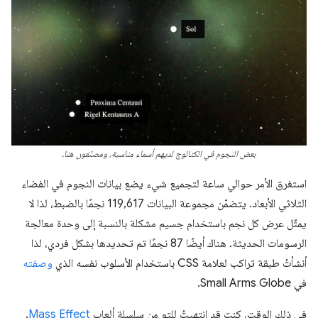
بعض النجوم في الكتالوج لديهم أسماء مناسبة، ومصنّفون هنا.
استغرق الأمر حوالي ساعة لتجميع شيء يضع بيانات النجوم في الفضاء
الثلاثي الأبعاد. يتضمّن مجموعة البيانات 119,617 نجمًا بالضبط، لذا لا
يمثّل عرض كل نجم باستخدام جسيم مشكلة بالنسبة إلى وحدة معالجة
الرسومات الحديثة. هناك أيضًا 87 نجمًا تم تحديدها بشكل فردي، لذا
أنشأتُ طبقة تراكب لعلامة CSS باستخدام الأسلوب نفسه الذي
وصفته
في Small Arms Globe.
في ذلك الوقت، كنت قد انتهيتُ للتو من سلسلة ألعاب
Mass Effect
.