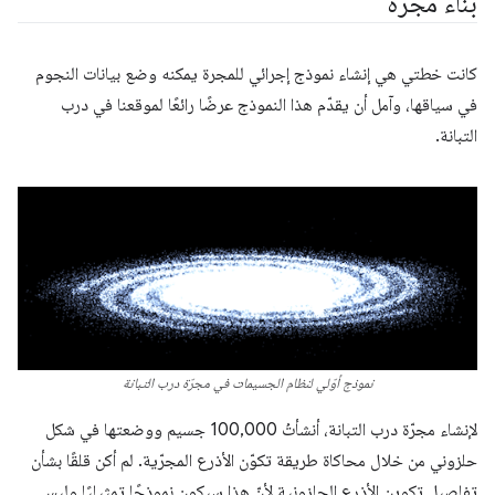
بناء مجرّة
كانت خطتي هي إنشاء نموذج إجرائي للمجرة يمكنه وضع بيانات النجوم
في سياقها، وآمل أن يقدّم هذا النموذج عرضًا رائعًا لموقعنا في درب
التبانة.
نموذج أوّلي لنظام الجسيمات في مجرّة درب التبانة
لإنشاء مجرّة درب التبانة، أنشأتُ 100,000 جسيم ووضعتها في شكل
حلزوني من خلال محاكاة طريقة تكوّن الأذرع المجرّية. لم أكن قلقًا بشأن
تفاصيل تكوين الأذرع الحلزونية لأنّ هذا سيكون نموذجًا تمثيليًا وليس