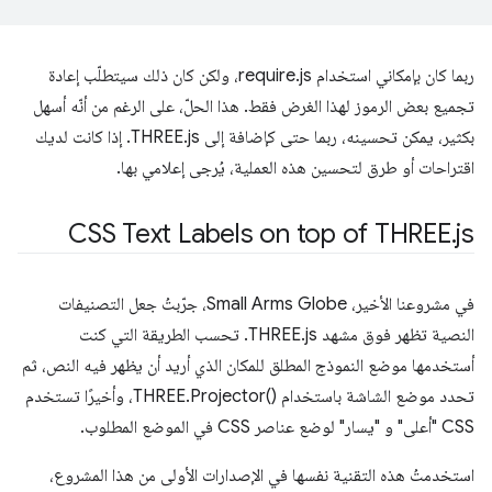
ربما كان بإمكاني استخدام require.js، ولكن كان ذلك سيتطلّب إعادة
تجميع بعض الرموز لهذا الغرض فقط. هذا الحلّ، على الرغم من أنّه أسهل
بكثير، يمكن تحسينه، ربما حتى كإضافة إلى THREE.js. إذا كانت لديك
اقتراحات أو طرق لتحسين هذه العملية، يُرجى إعلامي بها.
CSS Text Labels on top of THREE
.
js
في مشروعنا الأخير، Small Arms Globe، جرّبتُ جعل التصنيفات
النصية تظهر فوق مشهد THREE.js. تحسب الطريقة التي كنت
أستخدمها موضع النموذج المطلق للمكان الذي أريد أن يظهر فيه النص، ثم
تحدد موضع الشاشة باستخدام THREE.Projector()‎، وأخيرًا تستخدم
CSS "أعلى" و "يسار" لوضع عناصر CSS في الموضع المطلوب.
استخدمتُ هذه التقنية نفسها في الإصدارات الأولى من هذا المشروع،