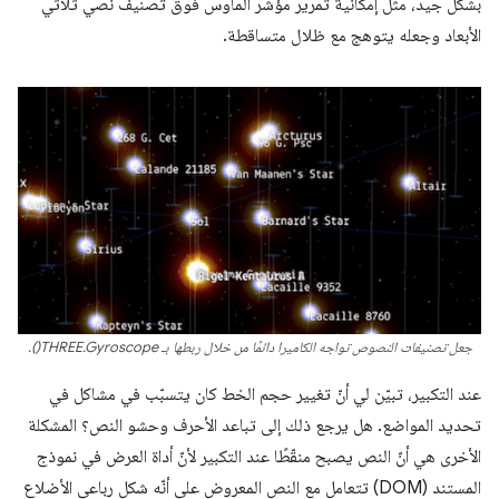
بشكل جيد، مثل إمكانية تمرير مؤشر الماوس فوق تصنيف نصي ثلاثي
الأبعاد وجعله يتوهج مع ظلال متساقطة.
جعل تصنيفات النصوص تواجه الكاميرا دائمًا من خلال ربطها بـ THREE.Gyroscope().
عند التكبير، تبيّن لي أنّ تغيير حجم الخط كان يتسبّب في مشاكل في
تحديد المواضع. هل يرجع ذلك إلى تباعد الأحرف وحشو النص؟ المشكلة
الأخرى هي أنّ النص يصبح منقّطًا عند التكبير لأنّ أداة العرض في نموذج
المستند (DOM) تتعامل مع النص المعروض على أنّه شكل رباعي الأضلاع