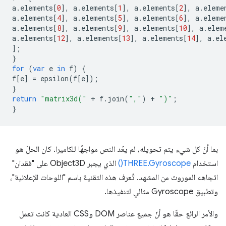
a
.
elements
[
0
],
a
.
elements
[
1
],
a
.
elements
[
2
],
a
.
eleme
a
.
elements
[
4
],
a
.
elements
[
5
],
a
.
elements
[
6
],
a
.
eleme
a
.
elements
[
8
],
a
.
elements
[
9
],
a
.
elements
[
10
],
a
.
elem
a
.
elements
[
12
],
a
.
elements
[
13
],
a
.
elements
[
14
],
a
.
el
];
}
for
(
var
e
in
f
)
{
f
[
e
]
=
epsilon
(
f
[
e
]);
}
return
"matrix3d("
+
f
.
join
(
","
)
+
")"
;
}
بما أنّ كل شيء يتم تحويله، لم يعُد النص مواجهًا للكاميرا. كان الحلّ هو
استخدام
THREE.Gyroscope()
الذي يجبر Object3D على "فقدان"
اتجاهه الموروث من المشهد. تُعرف هذه التقنية باسم "اللوحات الإعلانية"،
وتطبيق Gyroscope مثالي لتنفيذها.
والأمر الرائع حقًا هو أنّ جميع عناصر DOM وCSS العادية كانت تعمل