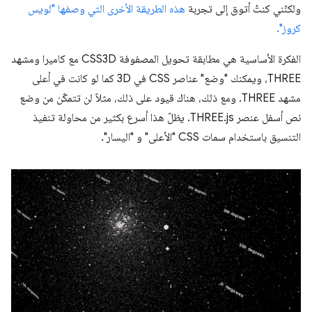
ولكنّني كنتُ أتوق إلى تجربة
هذه الطريقة الأخرى التي وصفها "لويس
كروز".
الفكرة الأساسية هي مطابقة تحويل المصفوفة CSS3D مع كاميرا ومشهد
THREE، ويمكنك "وضع" عناصر CSS في 3D كما لو كانت في أعلى
مشهد THREE. ومع ذلك، هناك قيود على ذلك، مثلاً لن تتمكّن من وضع
نص أسفل عنصر THREE.js. يظلّ هذا أسرع بكثير من محاولة تنفيذ
التنسيق باستخدام سمات CSS "الأعلى" و "اليسار".