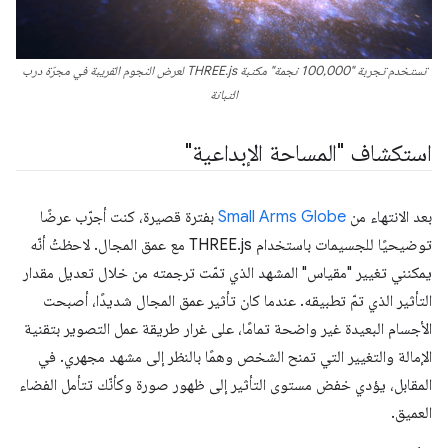
تستخدم تجربة "100,000 نجمة" مكتبة THREE.js لعرض النجوم القريبة في مجرّة درب
التبانة
استكشاف "المساحة الإبداعية"
بعد الانتهاء من
Small Arms Globe
بفترة قصيرة، كنت أجرّب عرضًا
توضيحيًا للجسيمات باستخدام THREE.js مع عمق المجال. لاحظتُ أنّه
يمكنني تغيير "مقياس" المشهد الذي تمّت ترجمته من خلال تعديل مقدار
التأثير الذي تمّ تطبيقه. عندما كان تأثير عمق المجال شديدًا، أصبحت
الأجسام البعيدة غير واضحة تمامًا، على غرار طريقة عمل التصوير بتقنية
الإمالة والتغيير التي تمنح الشخص وهمًا بالنظر إلى مشهد مجهري. في
المقابل، يؤدي خفض مستوى التأثير إلى ظهور صورة وكأنّك تتأمل الفضاء
العميق.