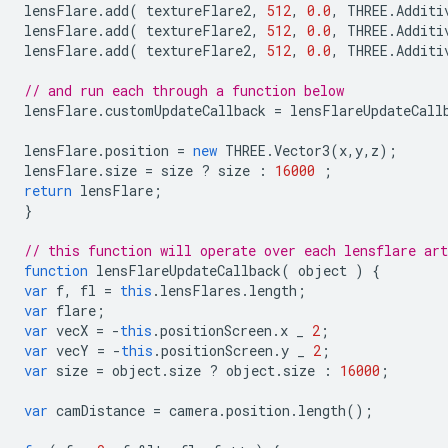
lensFlare
.
add
(
textureFlare2
,
512
,
0.0
,
THREE
.
Additi
lensFlare
.
add
(
textureFlare2
,
512
,
0.0
,
THREE
.
Additi
lensFlare
.
add
(
textureFlare2
,
512
,
0.0
,
THREE
.
Additi
// and run each through a function below
lensFlare
.
customUpdateCallback
=
lensFlareUpdateCall
lensFlare
.
position
=
new
THREE
.
Vector3
(
x
,
y
,
z
);
lensFlare
.
size
=
size
?
size
:
16000
;
return
lensFlare
;
}
// this function will operate over each lensflare ar
function
lensFlareUpdateCallback
(
object
)
{
var
f
,
fl
=
this
.
lensFlares
.
length
;
var
flare
;
var
vecX
=
-
this
.
positionScreen
.
x
_
2
;
var
vecY
=
-
this
.
positionScreen
.
y
_
2
;
var
size
=
object
.
size
?
object
.
size
:
16000
;
var
camDistance
=
camera
.
position
.
length
();