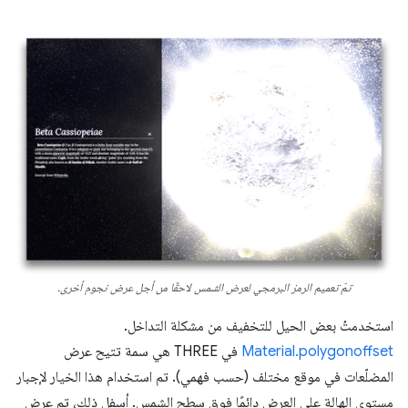
تمّ تعميم الرمز البرمجي لعرض الشمس لاحقًا من أجل عرض نجوم أخرى.
استخدمتُ بعض الحيل للتخفيف من مشكلة التداخل.
Material.polygonoffset
في THREE هي سمة تتيح عرض
المضلّعات في موقع مختلف (حسب فهمي). تم استخدام هذا الخيار لإجبار
مستوى الهالة على العرض دائمًا فوق سطح الشمس. أسفل ذلك، تم عرض