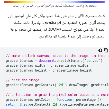
مخطط تدرّج الألوان المستخدَم للبحث عن اللون المرئي من فهرس ألوان النجم
كانت منحدرات الألوان تبدو على هذا النحو، ولكن كان عليّ الوصول إلى
بيانات ألوان الصورة النقطية من JavaScript. ولإجراء ذلك، حمّلتُ
الصورة أولاً على نموذج المستند (DOM)، ثم رسمتها في عنصر لوحة
الرسم، ثم وصلتُ إلى صورة نقطية للوحة الرسم.
// make a blank canvas, sized to the image, in this 
gradientCanvas
=
document
.
createElement
(
'canvas'
);
gradientCanvas
.
width
=
gradientImage
.
width
;
gradientCanvas
.
height
=
gradientImage
.
height
;
// draw the image
gradientCanvas
.
getContext
(
'2d'
).
drawImage
(
gradientI
// a function to grab the pixel color based on a nor
gradientCanvas
.
getColor
=
function
(
percentage
){
return
this
.
getContext
(
'2d'
).
getImageData
(
percentage