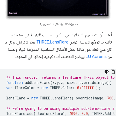
مع زيادة القدرات تزداد المسؤولية.
أعتقد أنّ التصاميم الفضائية هي المكان المناسب للإفراط في استخدام
تأثيرات توهّج العدسة. تؤدي
THREE.LensFlare
هذه الأغراض، وكل ما
كان عليّ فعله هو إضافة بعض الأشكال السداسية المشوّهة قليلاً ولمسة
من
JJ Abrams
. يوضّح المقتطف أدناه كيفية إنشائها في المشهد.
// This function returns a lesnflare THREE object to
function
addLensFlare
(
x
,
y
,
z
,
size
,
overrideImage
){
var
flareColor
=
new
THREE
.
Color
(
0xffffff
);
lensFlare
=
new
THREE
.
LensFlare
(
overrideImage
,
700
,
// we're going to be using multiple sub-lens-flare a
lensFlare
.
add
(
textureFlare1
,
4096
,
0.0
,
THREE
.
Addit