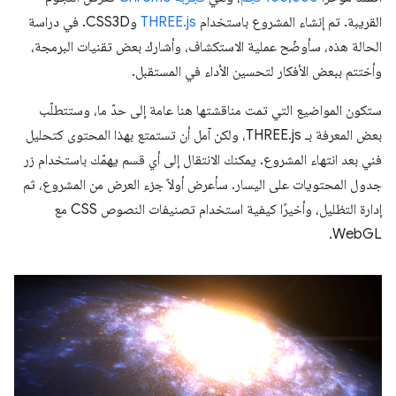
القريبة. تم إنشاء المشروع باستخدام
THREE.js
وCSS3D. في دراسة
الحالة هذه، سأوضّح عملية الاستكشاف، وأشارك بعض تقنيات البرمجة،
وأختتم ببعض الأفكار لتحسين الأداء في المستقبل.
ستكون المواضيع التي تمت مناقشتها هنا عامة إلى حدّ ما، وستتطلّب
بعض المعرفة بـ THREE.js، ولكن آمل أن تستمتع بهذا المحتوى كتحليل
فني بعد انتهاء المشروع. يمكنك الانتقال إلى أي قسم يهمّك باستخدام زر
جدول المحتويات على اليسار. سأعرض أولاً جزء العرض من المشروع، ثم
إدارة التظليل، وأخيرًا كيفية استخدام تصنيفات النصوص CSS مع
WebGL.