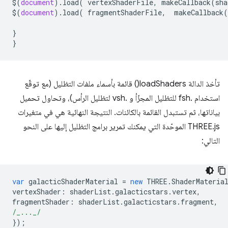
$
(
document
).
load
(
vertexShaderFile
,
makeCallback
(
sha
$
(
document
).
load
(
fragmentShaderFile
,
makeCallback
(
}
}
تأخذ الدالة loadShaders() قائمة بأسماء ملفات التظليل (مع توقّع
استخدام .fsh للتظليل المجزّأ و .vsh لتظليل الرأس)، وتحاول تحميل
بياناتها، ثم تستبدل القائمة بالكائنات. النتيجة النهائية هي في متغيرات
THREE.js الموحّدة التي يمكنك تمرير برامج التظليل إليها على النحو
التالي:
var
galacticShaderMaterial
=
new
THREE
.
ShaderMateria
vertexShader
:
shaderList
.
galacticstars
.
vertex
,
fragmentShader
:
shaderList
.
galacticstars
.
fragment
,
/_..._/
});