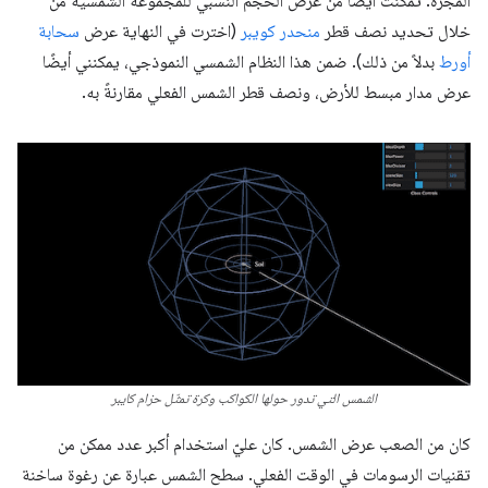
المجرّة. تمكّنت أيضًا من عرض الحجم النسبي للمجموعة الشمسية من
خلال تحديد نصف قطر
منحدر كويبر
(اخترت في النهاية عرض
سحابة
أورط
بدلاً من ذلك). ضمن هذا النظام الشمسي النموذجي، يمكنني أيضًا
عرض مدار مبسط للأرض، ونصف قطر الشمس الفعلي مقارنةً به.
الشمس التي تدور حولها الكواكب وكرة تمثّل حزام كايبر
كان من الصعب عرض الشمس. كان عليّ استخدام أكبر عدد ممكن من
تقنيات الرسومات في الوقت الفعلي. سطح الشمس عبارة عن رغوة ساخنة