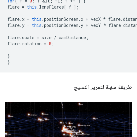
for
(
f
=
0
;
f
&
lt
;
fl
;
f
++
)
{
flare
=
this
.
lensFlares
[
f
];
flare
.
x
=
this
.
positionScreen
.
x
+
vecX
*
flare
.
dista
flare
.
y
=
this
.
positionScreen
.
y
+
vecY
*
flare
.
dista
flare
.
scale
=
size
/
camDistance
;
flare
.
rotation
=
0
;
}
}
طريقة سهلة لتمرير النسيج