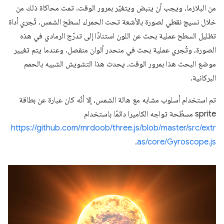
من البلازما، ويجب أن ينبض ويتغيّر بمرور الوقت. تمت محاكاة ذلك من
خلال نسيج نقطي لصورة بالأشعة تحت الحمراء لسطح الشمس. تُجري أداة
تظليل السطح عملية بحث عن اللون استنادًا إلى تدرّج الرمادي في هذه
الصورة، وتُجري عملية بحث في منحدر ألوان منفصل. وعندما يتم تغيير
موضع البحث هذا بمرور الوقت، يحدث هذا التشويش الشبيه بالحمم
البركانية.
تم استخدام أسلوب مشابه مع هالة الشمس، إلا أنّه كان عبارة عن بطاقة
sprite مسطّحة تواجه الكاميرا دائمًا باستخدام
https://github.com/mrdoob/three.js/blob/master/src/extr
.
as/core/Gyroscope.js