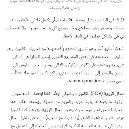
كل وحدة GL هي سنة ضوئية. في هذه الحالة، يبلغ عرض الكرة 110,000 سنة ضوئية،
وتشمل نظام الجسيمات.
قرّرتُ في البداية تمثيل وحدة GL واحدة، أي بكسل ثلاثي الأبعاد، بسنة
ضوئية واحدة، وهو اصطلاح وحّد موضع كل ما تم تصويره، ولكنّه تسبّب
لي في مشاكل خطيرة في الدقة لاحقًا.
اتّبعتُ أسلوبًا آخر وهو تدوير المشهد بأكمله بدلاً من تحريك الكاميرا، وهو
أسلوب استخدمته في بعض المشاريع الأخرى. إحدى المزايا هي أنّ كل
شيء يتم وضعه على "قرص دوّار"، وبالتالي يؤدي سحب الماوس إلى
اليمين واليسار إلى تدوير العنصر المعنيّ، ولكن تكبير الصورة لا يتطلّب
سوى تغيير camera.position.z.
مجال الرؤية (FOV) للكاميرا ديناميكي أيضًا. كلما ابتعدنا، اتّسع مجال
الرؤية، ما يتيح لنا رؤية المزيد والمزيد من المجرّة. ويحدث العكس عند
التحرك للداخل نحو نجم، حيث يضيق مجال الرؤية. يتيح ذلك للكاميرا
عرض أشياء متناهية الصغر (بالمقارنة مع المجرة) من خلال تقليل مجال
الرؤية إلى ما يشبه العدسة المكبرة الإلهية بدون الحاجة إلى التعامل مع