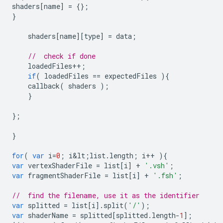
shaders
[
name
]
=
{};
}
shaders
[
name
][
type
]
=
data
;
//  check if done
loadedFiles
++
;
if
(
loadedFiles
==
expectedFiles
){
callback
(
shaders
);
}
};
}
for
(
var
i
=
0
;
i&lt
;
list
.
length
;
i
++
){
var
vertexShaderFile
=
list
[
i
]
+
'.vsh'
;
var
fragmentShaderFile
=
list
[
i
]
+
'.fsh'
;
//  find the filename, use it as the identifier
var
splitted
=
list
[
i
].
split
(
'/'
);
var
shaderName
=
splitted
[
splitted
.
length
-
1
];