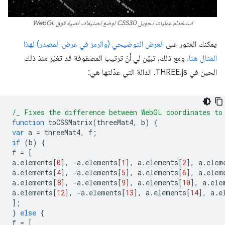
استخدام عمليات تحويل CSS3D لوضع تصنيفات نصية فوق WebGL
يمكنك العثور على
العرض التوضيحي (والرمز في عرض المصدر) لهذا
المثال هنا.
ومع ذلك، تبيّن لي أنّ ترتيب المصفوفة قد تغيّر منذ ذلك
الحين في THREE.js. الدالة التي عدّلتها هي:
/_ Fixes the difference between WebGL coordinates to
function
toCSSMatrix
(
threeMat4
,
b
)
{
var
a
=
threeMat4
,
f
;
if
(
b
)
{
f
=
[
a
.
elements
[
0
],
-
a
.
elements
[
1
],
a
.
elements
[
2
],
a
.
elem
a
.
elements
[
4
],
-
a
.
elements
[
5
],
a
.
elements
[
6
],
a
.
elem
a
.
elements
[
8
],
-
a
.
elements
[
9
],
a
.
elements
[
10
],
a
.
ele
a
.
elements
[
12
],
-
a
.
elements
[
13
],
a
.
elements
[
14
],
a
.
e
];
}
else
{
f
=
[