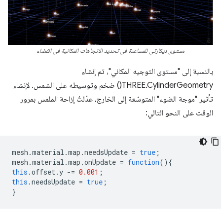
مستوى ديكارتي للمساعدة في تحديد الاتجاهات المكانية في الفضاء
بالنسبة إلى "مستوى التوجيه المكاني"، تم إنشاء
THREE.CylinderGeometry() ضخم وتوسيطه على الشمس. لإنشاء
تأثير "موجة الضوء" المتوسّعة إلى الخارج، عدّلتُ إزاحة الملمس بمرور
الوقت على النحو التالي:
mesh
.
material
.
map
.
needsUpdate
=
true
;
mesh
.
material
.
map
.
onUpdate
=
function
(){
this
.
offset
.
y
-=
0.001
;
this
.
needsUpdate
=
true
;
}