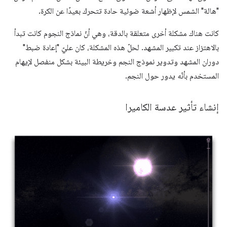
"هالة" الشمس لإظهار أشعة ضوئية حادة تتحرك بعيدًا عن الكرة.
كانت هناك مشكلة أخرى متعلقة بالدقة، وهي أنّ نماذج النجوم كانت تبدأ
بالاهتزاز عند تكبير المشهد. لحلّ هذه المشكلة، كان عليّ "إعادة ضبط"
دوران المشهد وتدوير نموذج النجم وخريطة البيئة بشكل منفصل لإيهام
المستخدم بأنّه يدور حول النجم.
إنشاء تأثير عدسة الكاميرا