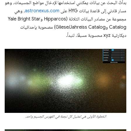
بدأتُ البحث عن بيانات يمكنني استخدامها لإدخال مواضع الجسيمات، وهو
مسار قادني إلى قاعدة بيانات HYG على
astronexus.com
، وهي
مجموعة من مصادر البيانات الثلاثة (Hipparcos وYale Bright Star
Catalog وGliese/Jahreiss Catalog) مصحوبة بإحداثيات
ديكارتية xyz محسوبة مسبقًا. لنبدأ.
الخطوة الأولى هي تمثيل كل نجمة في الفهرس كجسيم واحد.