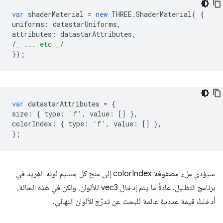
var
shaderMaterial
=
new
THREE
.
ShaderMaterial
(
{
uniforms
:
datastarUniforms
,
attributes
:
datastarAttributes
,
/_ ... etc _/
});
var
datastarAttributes
=
{
size
:
{
type
:
'f'
,
value
:
[]
},
colorIndex
:
{
type
:
'f'
,
value
:
[]
},
};
سيؤدي ملء مصفوفة colorIndex إلى منح كل جسيم لونه الفريد في
برنامج التظليل. عادةً ما يتم إدخال vec3 للألوان، ولكن في هذه الحالة،
أدخلتُ قيمة عددية عائمة للبحث عن تدرّج الألوان النهائي.