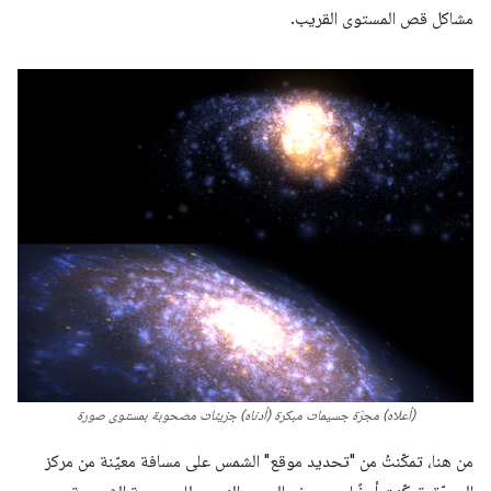
مشاكل قص المستوى القريب.
(أعلاه) مجرّة جسيمات مبكرة (أدناه) جزيئات مصحوبة بمستوى صورة
من هنا، تمكّنتُ من "تحديد موقع" الشمس على مسافة معيّنة من مركز