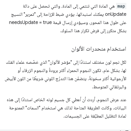
map
هي المادة التي تنتمي إلى المادة، والتي تحصل على دالة
onUpdate يمكنك استبدالها. يؤدي ضبط الإزاحة إلى "تمرير" النسيج
على طول هذا المحور، وسيؤدي إرسال قيمة needsUpdate = true
بشكل متكرر إلى فرض تكرار هذا السلوك.
استخدام منحدرات الألوان
لكل نجم لون مختلف استنادًا إلى "مؤشر الألوان" الذي خصّصه علماء الفلك
لها. بشكل عام، تكون النجوم الحمراء أكثر برودةً والنجوم الزرقاء أو
الأرجوانية أكثر سخونةً. يتضمّن هذا التدرّج اللوني شريطًا من اللون الأبيض
والبرتقالي المتوسط.
عند عرض النجوم، أردت أن أعطي كل جسيم لونه الخاص استنادًا إلى هذه
البيانات. وكانت الطريقة المتاحة لذلك هي استخدام "السمات" الممنوحة
لمادة التظليل المطبَّقة على الجسيمات.