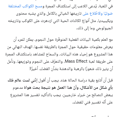
في اللعبة، يُدعى اللاعب إلى استكشاف المجرة و
مسح الكواكب المختلفة
ضوئيًا والاطّلاع على
تاريخها الخيالي بالكامل والذي يشبه محتوى
ويكيبيديا، مثل أنواع الكائنات الحية التي ازدهرت على الكوكب وتاريخه
الجيولوجي وما إلى ذلك.
مع العلم بكمية البيانات الفعلية المتوفّرة حول النجوم، يمكن للمرء أن
يعرض معلومات حقيقية حول المجرة بالطريقة نفسها. الهدف النهائي من
هذا المشروع هو إحياء هذه البيانات، والسماح للمشاهد باستكشاف المجرة
على طريقة لعبة Mass Effect، والتعرّف على النجوم وتوزيعها، ونأمل
أن يثير ذلك شعورًا بالرهبة والدهشة بشأن الفضاء. أخيرًا!
قبل أن أتابع بقية دراسة الحالة هذه، يجب أن أقول
إنّني لست عالم فلك
بأي شكل من الأشكال، وأنّ هذا العمل هو نتيجة بحث هواة
مدعوم
ببعض النصائح من خبراء خارجيين. يجب بالتأكيد تفسير هذا المشروع
على أنّه تفسير فني للفضاء.