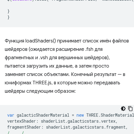
}
}
Функция loadShaders() принимает список имён файлов
шейдеров (ожидается расширение .fsh для
фрагментных и .vsh для вершинных шейдеров),
пытается загрузить их данные, а затем просто
заменяет список объектами. Конечный результат — в
юниформах THREE.js, в которые можно передавать
шейдеры следующим образом:
var
galacticShaderMaterial
=
new
THREE
.
ShaderMateria
vertexShader
:
shaderList
.
galacticstars
.
vertex
,
fragmentShader
:
shaderList
.
galacticstars
.
fragment
,
/_..._/