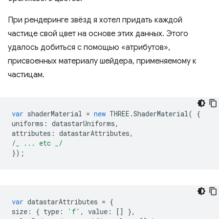
При рендеринге звёзд я хотел придать каждой
частице свой цвет на основе этих данных. Этого
удалось добиться с помощью «атрибутов»,
присвоенных материалу шейдера, применяемому к
частицам.
var
shaderMaterial
=
new
THREE
.
ShaderMaterial
(
{
uniforms
:
datastarUniforms
,
attributes
:
datastarAttributes
,
/_ ... etc _/
});
var
datastarAttributes
=
{
size
:
{
type
:
'f'
,
value
:
[]
},