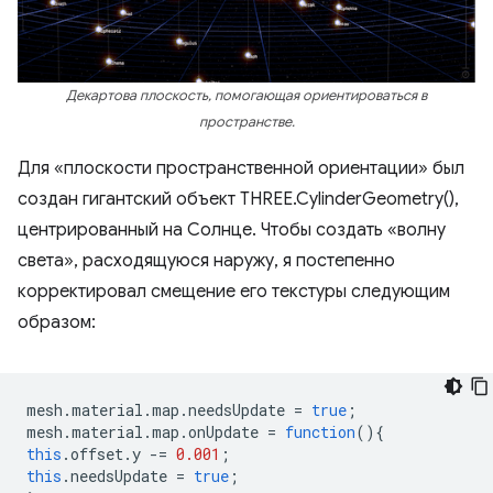
Декартова плоскость, помогающая ориентироваться в
пространстве.
Для «плоскости пространственной ориентации» был
создан гигантский объект THREE.CylinderGeometry(),
центрированный на Солнце. Чтобы создать «волну
света», расходящуюся наружу, я постепенно
корректировал смещение его текстуры следующим
образом:
mesh
.
material
.
map
.
needsUpdate
=
true
;
mesh
.
material
.
map
.
onUpdate
=
function
(){
this
.
offset
.
y
-=
0.001
;
this
.
needsUpdate
=
true
;