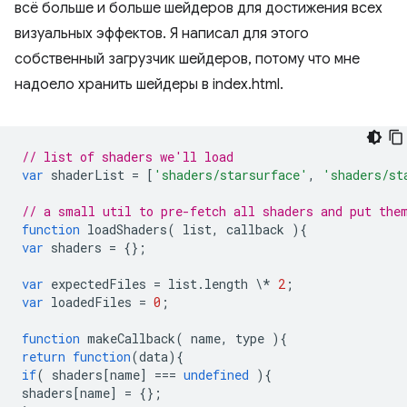
всё больше и больше шейдеров для достижения всех
визуальных эффектов. Я написал для этого
собственный загрузчик шейдеров, потому что мне
надоело хранить шейдеры в index.html.
// list of shaders we'll load
var
shaderList
=
[
'shaders/starsurface'
,
'shaders/st
// a small util to pre-fetch all shaders and put the
function
loadShaders
(
list
,
callback
){
var
shaders
=
{};
var
expectedFiles
=
list
.
length
\
*
2
;
var
loadedFiles
=
0
;
function
makeCallback
(
name
,
type
){
return
function
(
data
){
if
(
shaders
[
name
]
===
undefined
){
shaders
[
name
]
=
{};