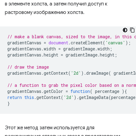
в элементе холста, а затем получил доступ к
растровому изображению холста.
// make a blank canvas, sized to the image, in this 
gradientCanvas
=
document
.
createElement
(
'canvas'
);
gradientCanvas
.
width
=
gradientImage
.
width
;
gradientCanvas
.
height
=
gradientImage
.
height
;
// draw the image
gradientCanvas
.
getContext
(
'2d'
).
drawImage
(
gradientI
// a function to grab the pixel color based on a nor
gradientCanvas
.
getColor
=
function
(
percentage
){
return
this
.
getContext
(
'2d'
).
getImageData
(
percentage
}
Этот же метод затем используется для