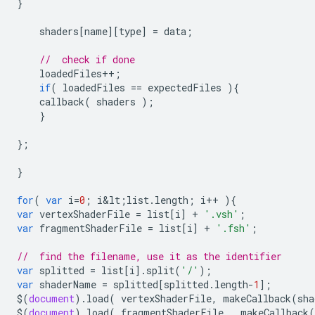
}
shaders
[
name
][
type
]
=
data
;
//  check if done
loadedFiles
++
;
if
(
loadedFiles
==
expectedFiles
){
callback
(
shaders
);
}
};
}
for
(
var
i
=
0
;
i&lt
;
list
.
length
;
i
++
){
var
vertexShaderFile
=
list
[
i
]
+
'.vsh'
;
var
fragmentShaderFile
=
list
[
i
]
+
'.fsh'
;
//  find the filename, use it as the identifier
var
splitted
=
list
[
i
].
split
(
'/'
);
var
shaderName
=
splitted
[
splitted
.
length
-
1
];
$
(
document
).
load
(
vertexShaderFile
,
makeCallback
(
sha
$
(
document
).
load
(
fragmentShaderFile
,
makeCallback
(