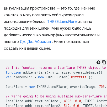
Визуализация пространства — это то, где, как мне
кажется, я могу позволить себе чрезмерное
использование бликов.
THREE.LensFlare
отлично
подходит для этих целей. Мне нужно было лишь
добавить несколько анаморфных шестиугольников и
немного
Дж. Дж. Абрамса
. Ниже показано, как
создать их в вашей сцене.
// This function returns a lesnflare THREE object to
function
addLensFlare
(
x
,
y
,
z
,
size
,
overrideImage
){
var
flareColor
=
new
THREE
.
Color
(
0xffffff
);
lensFlare
=
new
THREE
.
LensFlare
(
overrideImage
,
700
,
// we're going to be using multiple sub-lens-flare a
lensFlare
.
add
(
textureFlare1
,
4096
,
0.0
,
THREE
.
Addit
lensFlare
.
add
(
textureFlare2
,
512
,
0.0
,
THREE
.
Additi