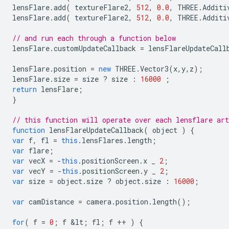
lensFlare
.
add
(
textureFlare2
,
512
,
0.0
,
THREE
.
Additi
lensFlare
.
add
(
textureFlare2
,
512
,
0.0
,
THREE
.
Additi
// and run each through a function below
lensFlare
.
customUpdateCallback
=
lensFlareUpdateCall
lensFlare
.
position
=
new
THREE
.
Vector3
(
x
,
y
,
z
);
lensFlare
.
size
=
size
?
size
:
16000
;
return
lensFlare
;
}
// this function will operate over each lensflare ar
function
lensFlareUpdateCallback
(
object
)
{
var
f
,
fl
=
this
.
lensFlares
.
length
;
var
flare
;
var
vecX
=
-
this
.
positionScreen
.
x
_
2
;
var
vecY
=
-
this
.
positionScreen
.
y
_
2
;
var
size
=
object
.
size
?
object
.
size
:
16000
;
var
camDistance
=
camera
.
position
.
length
();
for
(
f
=
0
;
f
&
lt
;
fl
;
f
++
)
{