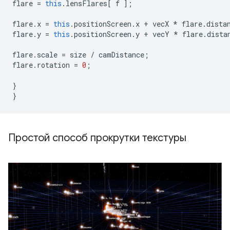
flare
=
this
.
lensFlares
[
f
];
flare
.
x
=
this
.
positionScreen
.
x
+
vecX
*
flare
.
dista
flare
.
y
=
this
.
positionScreen
.
y
+
vecY
*
flare
.
dista
flare
.
scale
=
size
/
camDistance
;
flare
.
rotation
=
0
;
}
}
Простой способ прокрутки текстуры