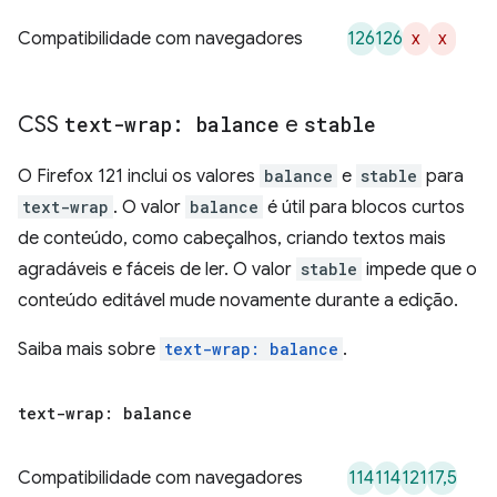
126
126
x
x
Compatibilidade com navegadores
CSS
text-wrap: balance
e
stable
O Firefox 121 inclui os valores
balance
e
stable
para
text-wrap
. O valor
balance
é útil para blocos curtos
de conteúdo, como cabeçalhos, criando textos mais
agradáveis e fáceis de ler. O valor
stable
impede que o
conteúdo editável mude novamente durante a edição.
Saiba mais sobre
text-wrap: balance
.
text-wrap: balance
114
114
121
17,5
Compatibilidade com navegadores