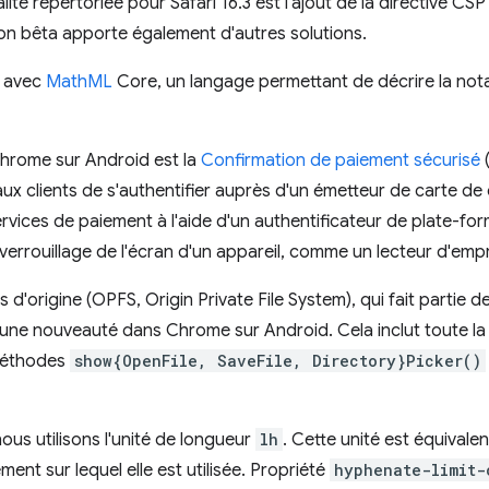
lité répertoriée pour Safari 16.3 est l'ajout de la directive CS
ion bêta apporte également d'autres solutions.
e avec
MathML
Core, un langage permettant de décrire la no
Chrome sur Android est la
Confirmation de paiement sécurisé
(
 clients de s'authentifier auprès d'un émetteur de carte de 
ervices de paiement à l'aide d'un authentificateur de plate-fo
verrouillage de l'écran d'un appareil, comme un lecteur d'empre
 d'origine (OPFS, Origin Private File System), qui fait partie d
une nouveauté dans Chrome sur Android. Cela inclut toute la s
 méthodes
show{OpenFile, SaveFile, Directory}Picker()
us utilisons l'unité de longueur
lh
. Cette unité est équivalen
ément sur lequel elle est utilisée. Propriété
hyphenate-limit-