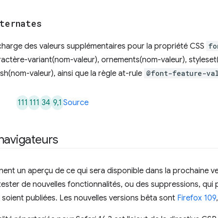
lternates
charge des valeurs supplémentaires pour la propriété CSS
fo
ractère-variant(nom-valeur), ornements(nom-valeur), styleset
sh(nom-valeur), ainsi que la règle at-rule
@font-feature-va
111
111
34
9,1
Source
navigateurs
ent un aperçu de ce qui sera disponible dans la prochaine ve
tester de nouvelles fonctionnalités, ou des suppressions, qui 
es soient publiées. Les nouvelles versions bêta sont
Firefox 109