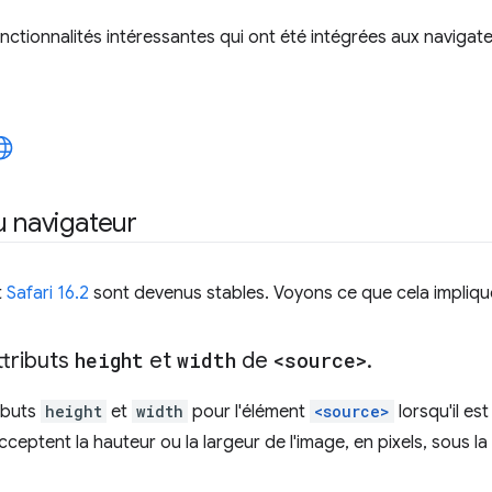
ctionnalités intéressantes qui ont été intégrées aux navigat
u navigateur
t
Safari 16.2
sont devenus stables. Voyons ce que cela impliqu
ttributs
height
et
width
de
<source>
.
ributs
height
et
width
pour l'élément
<source>
lorsqu'il es
acceptent la hauteur ou la largeur de l'image, en pixels, sous l