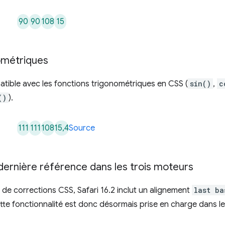
90
90
108
15
ométriques
tible avec les fonctions trigonométriques en CSS (
sin()
,
c
()
).
111
111
108
15,4
Source
 dernière référence dans les trois moteurs
 de corrections CSS, Safari 16.2 inclut un alignement
last ba
tte fonctionnalité est donc désormais prise en charge dans le