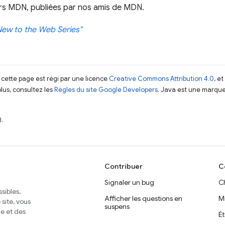
urs MDN, publiées par nos amis de MDN.
New to the Web Series"
 cette page est régi par une licence
Creative Commons Attribution 4.0
, e
plus, consultez les
Règles du site Google Developers
. Java est une marque
.
Contribuer
C
Signaler un bug
C
sibles,
Afficher les questions en
M
site, vous
suspens
e et des
É