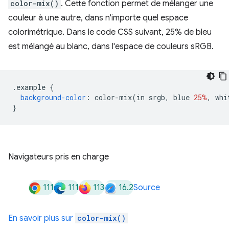
color-mix()
. Cette fonction permet de mélanger une
couleur à une autre, dans n'importe quel espace
colorimétrique. Dans le code CSS suivant, 25% de bleu
est mélangé au blanc, dans l'espace de couleurs sRGB.
.
example 
{
background-color
:
 color-mix
(
in srgb
,
 blue 
25%
,
 whi
}
Navigateurs pris en charge
111
111
113
16.2
Source
En savoir plus sur
color-mix()