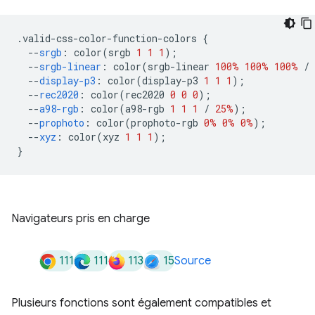
.
valid-css-color-function-colors 
{
--
srgb
:
 color
(
srgb 
1
1
1
);
--
srgb-linear
:
 color
(
srgb-linear 
100%
100%
100%
/
--
display-p3
:
 color
(
display-p3 
1
1
1
);
--
rec2020
:
 color
(
rec2020 
0
0
0
);
--
a98-rgb
:
 color
(
a98-rgb 
1
1
1
/
25%
);
--
prophoto
:
 color
(
prophoto-rgb 
0%
0%
0%
);
--
xyz
:
 color
(
xyz 
1
1
1
);
}
Navigateurs pris en charge
111
111
113
15
Source
Plusieurs fonctions sont également compatibles et