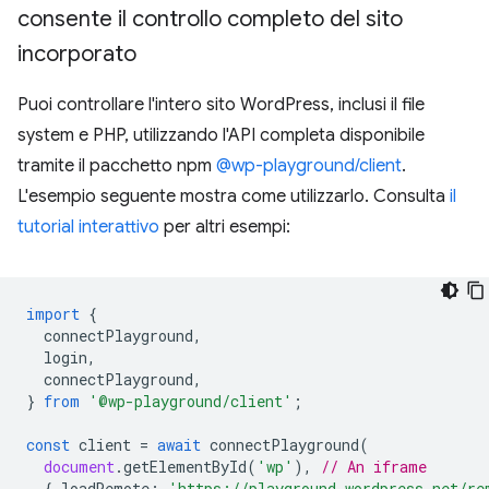
consente il controllo completo del sito
incorporato
Puoi controllare l'intero sito WordPress, inclusi il file
system e PHP, utilizzando l'API completa disponibile
tramite il pacchetto npm
@wp-playground/client
.
L'esempio seguente mostra come utilizzarlo. Consulta
il
tutorial interattivo
per altri esempi:
import
{
connectPlayground
,
login
,
connectPlayground
,
}
from
'@wp-playground/client'
;
const
client
=
await
connectPlayground
(
document
.
getElementById
(
'wp'
),
// An iframe
{
loadRemote
:
'https://playground.wordpress.net/re