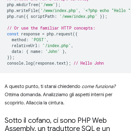
php
.
mkdirTree
(
'/www'
);
php
.
writeFile
(
'/www/index.php'
,
`<?php echo "Hello 
php
.
run
({
scriptPath
:
'/www/index.php'
});
// Or use the familiar HTTP concepts:
const
response
=
php
.
request
({
method
:
'POST'
,
relativeUrl
:
'/index.php'
,
data
:
{
name
:
'John'
},
});
console
.
log
(
response
.
text
);
// Hello John
A questo punto, ti starai chiedendo
come funziona?
Ottima domanda. Analizziamo gli aspetti interni per
scoprirlo. Allaccia la cintura.
Sotto il cofano
,
ci sono PHP Web
Assembly
,
un traduttore SQL e un