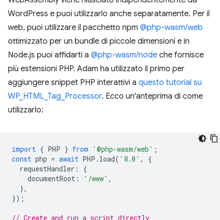
WordPress e puoi utilizzarlo anche separatamente. Per il
web, puoi utilizzare il pacchetto npm
@php-wasm/web
ottimizzato per un bundle di piccole dimensioni e in
Node.js puoi affidarti a
@php-wasm/node
che fornisce
più estensioni PHP. Adam ha utilizzato il primo per
aggiungere snippet PHP interattivi a
questo tutorial su
WP_HTML_Tag_Processor
. Ecco un'anteprima di come
utilizzarlo:
import
{
PHP
}
from
'@php-wasm/web'
;
const
php
=
await
PHP
.
load
(
'8.0'
,
{
requestHandler
:
{
documentRoot
:
'/www'
,
},
});
// Create and run a script directly