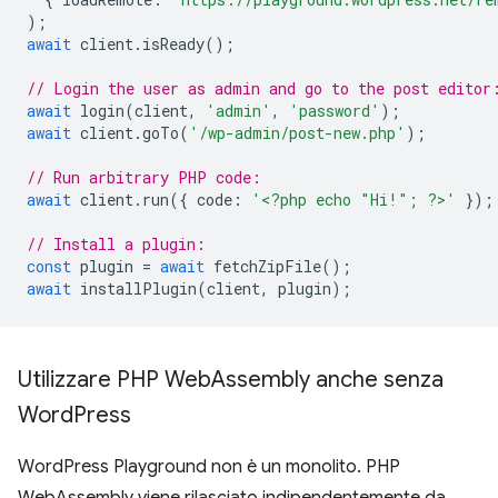
);
await
client
.
isReady
();
// Login the user as admin and go to the post editor
await
login
(
client
,
'admin'
,
'password'
);
await
client
.
goTo
(
'/wp-admin/post-new.php'
);
// Run arbitrary PHP code:
await
client
.
run
({
code
:
'<?php echo "Hi!"; ?>'
});
// Install a plugin:
const
plugin
=
await
fetchZipFile
();
await
installPlugin
(
client
,
plugin
);
Utilizzare PHP Web
Assembly anche senza
Word
Press
WordPress Playground non è un monolito. PHP
WebAssembly viene rilasciato indipendentemente da