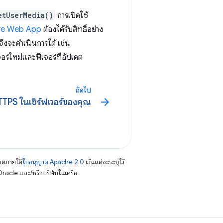
etUserMedia()
การเปิดใช้
ve Web App
ต้องได้รับสิทธิ์อย่าง
 จึงจะดำเนินการได้ เช่น
อร์ใหม่และฟีเจอร์ที่อัปเดต
ถัดไป
arrow_forward
TTPS ในเซิร์ฟเวอร์ของคุณ
าตภายใต้
ใบอนุญาต Apache 2.0
เว้นแต่จะระบุไว้
racle และ/หรือบริษัทในเครือ