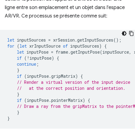
ligne entre son emplacement et un objet dans l'espace
AR/VR. Ce processus se présente comme suit:
let
inputSources
=
xrSession
.
getInputSources
();
for
(
let
xrInputSource
of
inputSources
)
{
let
inputPose
=
frame
.
getInputPose
(
inputSource
,
if
(
!
inputPose
)
{
continue
;
}
if
(
inputPose
.
gripMatrix
)
{
// Render a virtual version of the input device
//   at the correct position and orientation.
}
if
(
inputPose
.
pointerMatrix
)
{
// Draw a ray from the gripMatrix to the pointer
}
}