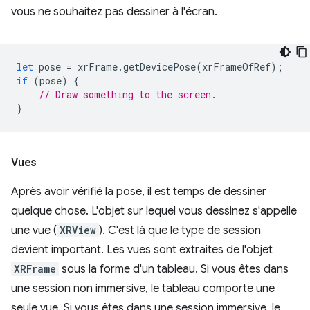
vous ne souhaitez pas dessiner à l'écran.
let
pose
=
xrFrame
.
getDevicePose
(
xrFrameOfRef
);
if
(
pose
)
{
// Draw something to the screen.
}
Vues
Après avoir vérifié la pose, il est temps de dessiner
quelque chose. L'objet sur lequel vous dessinez s'appelle
une vue (
XRView
). C'est là que le type de session
devient important. Les vues sont extraites de l'objet
XRFrame
sous la forme d'un tableau. Si vous êtes dans
une session non immersive, le tableau comporte une
seule vue. Si vous êtes dans une session immersive, le