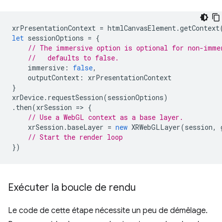
xrPresentationContext
=
htmlCanvasElement
.
getContext
let
sessionOptions
=
{
// The immersive option is optional for non-imme
//   defaults to false.
immersive
:
false
,
outputContext
:
xrPresentationContext
}
xrDevice
.
requestSession
(
sessionOptions
)
.
then
(
xrSession
=
>
{
// Use a WebGL context as a base layer.
xrSession
.
baseLayer
=
new
XRWebGLLayer
(
session
,
// Start the render loop
})
Exécuter la boucle de rendu
Le code de cette étape nécessite un peu de démêlage.