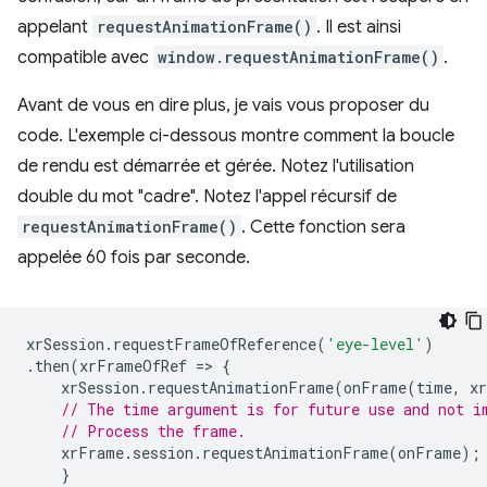
appelant
requestAnimationFrame()
. Il est ainsi
compatible avec
window.requestAnimationFrame()
.
Avant de vous en dire plus, je vais vous proposer du
code. L'exemple ci-dessous montre comment la boucle
de rendu est démarrée et gérée. Notez l'utilisation
double du mot "cadre". Notez l'appel récursif de
requestAnimationFrame()
. Cette fonction sera
appelée 60 fois par seconde.
xrSession
.
requestFrameOfReference
(
'eye-level'
)
.
then
(
xrFrameOfRef
=
>
{
xrSession
.
requestAnimationFrame
(
onFrame
(
time
,
x
// The time argument is for future use and not i
// Process the frame.
xrFrame
.
session
.
requestAnimationFrame
(
onFrame
);
}