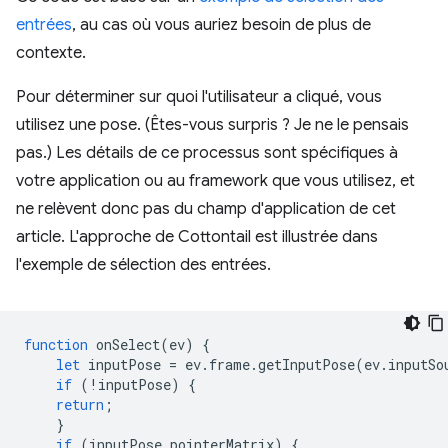
entrées
, au cas où vous auriez besoin de plus de
contexte.
Pour déterminer sur quoi l'utilisateur a cliqué, vous
utilisez une pose. (Êtes-vous surpris ? Je ne le pensais
pas.) Les détails de ce processus sont spécifiques à
votre application ou au framework que vous utilisez, et
ne relèvent donc pas du champ d'application de cet
article. L'approche de Cottontail est illustrée dans
l'exemple de sélection des entrées.
function
onSelect
(
ev
)
{
let
inputPose
=
ev
.
frame
.
getInputPose
(
ev
.
inputSo
if
(
!
inputPose
)
{
return
;
}
if
(
inputPose
.
pointerMatrix
)
{