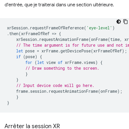
d'entrée, que je traiterai dans une section ultérieure.
xrSession
.
requestFrameOfReference
(
'eye-level'
)
.
then
(
xrFrameOfRef
=
>
{
xrSession
.
requestAnimationFrame
(
onFrame
(
time
,
x
// The time argument is for future use and not i
let
pose
=
xrFrame
.
getDevicePose
(
xrFrameOfRef
);
if
(
pose
)
{
for
(
let
view
of
xrFrame
.
views
)
{
// Draw something to the screen.
}
}
// Input device code will go here.
frame
.
session
.
requestAnimationFrame
(
onFrame
);
}
}
Arrêter la session XR