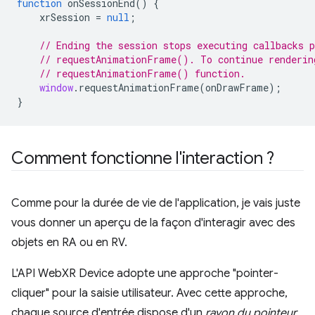
function
onSessionEnd
()
{
xrSession
=
null
;
// Ending the session stops executing callbacks 
// requestAnimationFrame(). To continue renderin
// requestAnimationFrame() function.
window
.
requestAnimationFrame
(
onDrawFrame
);
}
Comment fonctionne l'interaction ?
Comme pour la durée de vie de l'application, je vais juste
vous donner un aperçu de la façon d'interagir avec des
objets en RA ou en RV.
L'API WebXR Device adopte une approche "pointer-
cliquer" pour la saisie utilisateur. Avec cette approche,
chaque source d'entrée dispose d'un
rayon du pointeur