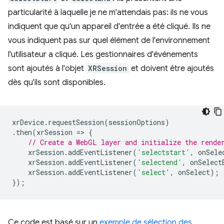
particularité à laquelle je ne m'attendais pas: ils ne vous
indiquent que qu'un appareil d'entrée a été cliqué. Ils ne
vous indiquent pas sur quel élément de l'environnement
l'utilisateur a cliqué. Les gestionnaires d'événements
sont ajoutés à l'objet
XRSession
et doivent être ajoutés
dès qu'ils sont disponibles.
xrDevice
.
requestSession
(
sessionOptions
)
.
then
(
xrSession
=
>
{
// Create a WebGL layer and initialize the rende
xrSession
.
addEventListener
(
'selectstart'
,
onSele
xrSession
.
addEventListener
(
'selectend'
,
onSelect
xrSession
.
addEventListener
(
'select'
,
onSelect
);
});
Ce code est basé sur un
exemple de sélection des