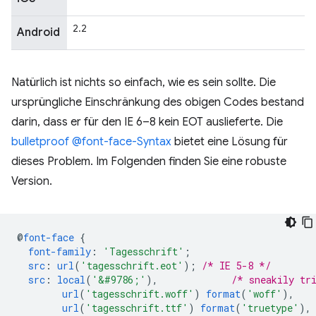
2.2
Android
Natürlich ist nichts so einfach, wie es sein sollte. Die
ursprüngliche Einschränkung des obigen Codes bestand
darin, dass er für den IE 6–8 kein EOT auslieferte. Die
bulletproof @font-face-Syntax
bietet eine Lösung für
dieses Problem. Im Folgenden finden Sie eine robuste
Version.
@
font-face
{
font-family
:
'Tagesschrift'
;
src
:
url
(
'tagesschrift.eot'
);
/* IE 5-8 */
src
:
local
(
'&#9786;'
),
/* sneakily tr
url
(
'tagesschrift.woff'
)
format
(
'woff'
),
url
(
'tagesschrift.ttf'
)
format
(
'truetype'
),