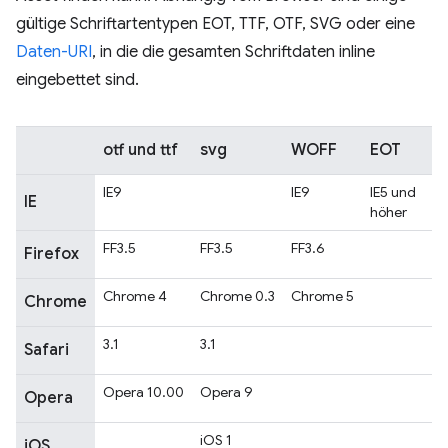
gültige Schriftartentypen EOT, TTF, OTF, SVG oder eine
Daten-URI
, in die die gesamten Schriftdaten inline
eingebettet sind.
otf und ttf
svg
WOFF
EOT
IE9
IE9
IE5 und
IE
höher
FF3.5
FF3.5
FF3.6
Firefox
Chrome 4
Chrome 0.3
Chrome 5
Chrome
3.1
3.1
Safari
Opera 10.00
Opera 9
Opera
iOS 1
iOS