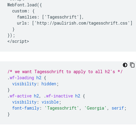
WebFont.load({

  custom: {

    families: ['Tagesschrift'],

    urls: ['http://paulirish.com/tagesschrift.css']

  }

});

/* we want Tagesschrift to apply to all h2's */
.
wf-loading
h2
{
visibility
:
hidden
;
}
.
wf-active
h2
,
.
wf-inactive
h2
{
visibility
:
visible
;
font-family
:
'Tagesschrift'
,
'Georgia'
,
serif
;
}