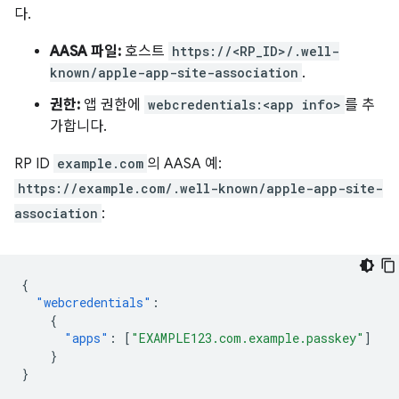
다.
AASA 파일:
호스트
https://<RP_ID>/.well-
known/apple-app-site-association
.
권한:
앱 권한에
webcredentials:<app info>
를 추
가합니다.
RP ID
example.com
의 AASA 예:
https://example.com/.well-known/apple-app-site-
association
:
{
"webcredentials"
:
{
"apps"
:
[
"EXAMPLE123.com.example.passkey"
]
}
}