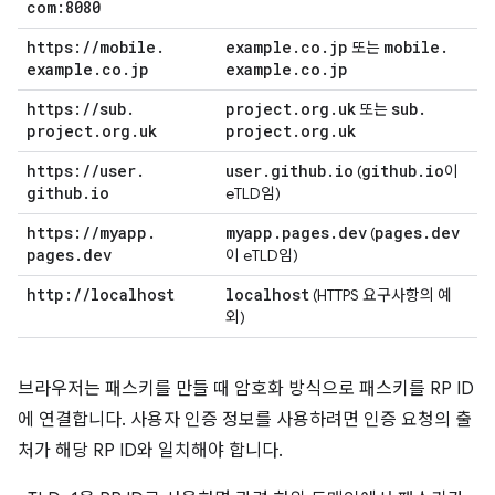
com:8080
https:
/
/
mobile
.
example
.
co
.
jp
mobile
.
또는
example
.
co
.
jp
example
.
co
.
jp
https:
/
/
sub
.
project
.
org
.
uk
sub
.
또는
project
.
org
.
uk
project
.
org
.
uk
https:
/
/
user
.
user
.
github
.
io
github
.
io
(
이
github
.
io
eTLD임)
https:
/
/
myapp
.
myapp
.
pages
.
dev
pages
.
dev
(
pages
.
dev
이 eTLD임)
http:
/
/
localhost
localhost
(HTTPS 요구사항의 예
외)
브라우저는 패스키를 만들 때 암호화 방식으로 패스키를 RP ID
에 연결합니다. 사용자 인증 정보를 사용하려면 인증 요청의 출
처가 해당 RP ID와 일치해야 합니다.